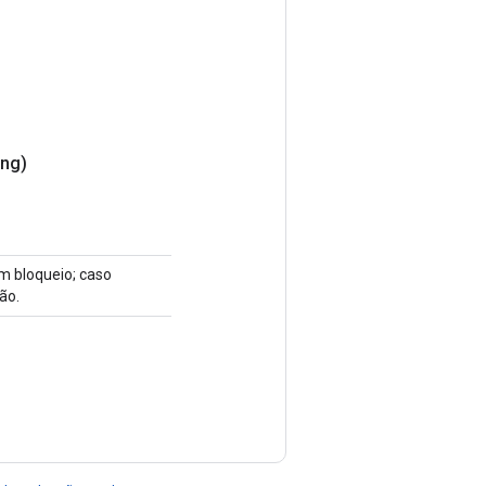
ing)
um bloqueio; caso
ão.