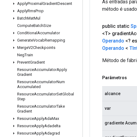
As entradas par
Apply
Proximal
Gradient
Descent
método é usado p
Apply
Rms
Prop
Batch
Mat
Mul
public static
Sp
Compute
Batch
Size
<T> gradient
Ac
Conditional
Accumulator
Operando
<? e
Generate
Vocab
Remapping
Operando
<
TIn
Merge
V2Checkpoints
Neg
Train
Método de fábri
Prevent
Gradient
Resource
Accumulator
Apply
Gradient
Parâmetros
Resource
Accumulator
Num
Accumulated
alcance
Resource
Accumulator
Set
Global
Step
Resource
Accumulator
Take
var
Gradient
Resource
Apply
Ada
Max
gradiente Acum
Resource
Apply
Adadelta
Resource
Apply
Adagrad