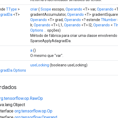
ende
TType
>
criar
(
Scope
escopo,
Operando
<T> var,
Operando
<
agradDa
<T>
gradientAccumulator,
Operando
<T> gradientSquare
Operando
<T> grad,
Operando
<? estende
TNumber
lr,
Operando
<T> L1,
Operando
<T> l2,
Operando
<
TI
Options ...
opções)
Método de fábrica para criar uma classe envolvend
SparseApplyAdagradDa.
a
()
O mesmo que "var".
useLocking
(booleano useLocking)
gradDa.Options
rdados
rg.tensorflow.op.RawOp
va.lang.Object
interface
org.tensorflow.op.Op
interface
org.tensorflow.Operand