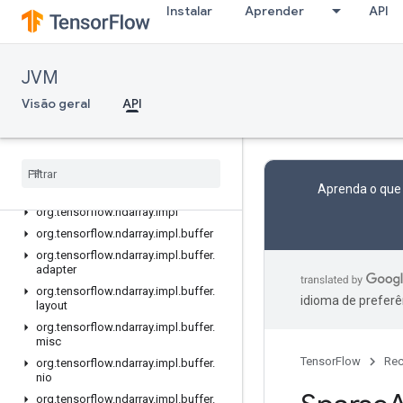
Instalar
Aprender
API
org.tensorflow.internal.buffer
org.tensorflow.internal.c_api
org.tensorflow.internal.c_api.global
JVM
org.tensorflow.internal.c_api.presets
Visão geral
API
org.tensorflow.internal.types
org.tensorflow.internal.types.registry
org
.
tensorflow
.
ndarray
org
.
tensorflow
.
ndarray
.
buffer
Aprenda o que
org
.
tensorflow
.
ndarray
.
buffer
.
layout
org
.
tensorflow
.
ndarray
.
impl
org
.
tensorflow
.
ndarray
.
impl
.
buffer
org
.
tensorflow
.
ndarray
.
impl
.
buffer
.
adapter
org
.
tensorflow
.
ndarray
.
impl
.
buffer
.
idioma de preferê
layout
org
.
tensorflow
.
ndarray
.
impl
.
buffer
.
misc
TensorFlow
Rec
org
.
tensorflow
.
ndarray
.
impl
.
buffer
.
nio
org
.
tensorflow
.
ndarray
.
impl
.
buffer
.