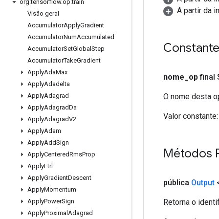
org
.
tensorflow
.
op
.
train
A partir da 
Visão geral
Accumulator
Apply
Gradient
Accumulator
Num
Accumulated
Constant
Accumulator
Set
Global
Step
Accumulator
Take
Gradient
Apply
Ada
Max
nome
_
op
final
Apply
Adadelta
O nome desta op
Apply
Adagrad
Apply
Adagrad
Da
Valor constante:
Apply
Adagrad
V2
Apply
Adam
Apply
Add
Sign
Métodos 
Apply
Centered
Rms
Prop
Apply
Ftrl
Apply
Gradient
Descent
pública
Output
Apply
Momentum
Retorna o identi
Apply
Power
Sign
Apply
Proximal
Adagrad