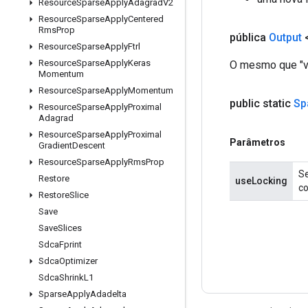
Resource
Sparse
Apply
Adagrad
V2
Resource
Sparse
Apply
Centered
Rms
Prop
pública
Output
Resource
Sparse
Apply
Ftrl
Resource
Sparse
Apply
Keras
O mesmo que "va
Momentum
Resource
Sparse
Apply
Momentum
public static
Sp
Resource
Sparse
Apply
Proximal
Adagrad
Resource
Sparse
Apply
Proximal
Parâmetros
Gradient
Descent
Resource
Sparse
Apply
Rms
Prop
Se
Restore
useLocking
co
Restore
Slice
Save
Save
Slices
Sdca
Fprint
Sdca
Optimizer
Sdca
Shrink
L1
Sparse
Apply
Adadelta