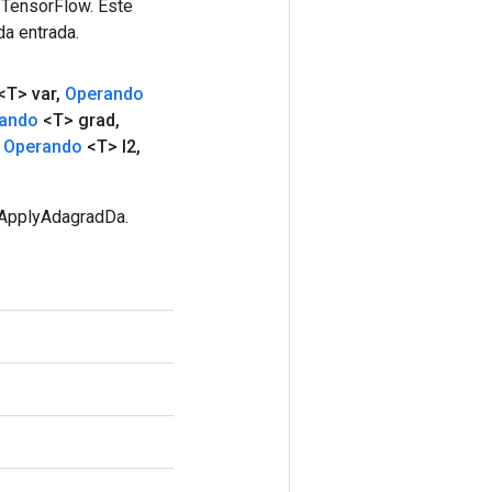
 TensorFlow. Este
da entrada.
<T> var
,
Operando
ando
<T> grad
,
Operando
<T> l2
,
eApplyAdagradDa.