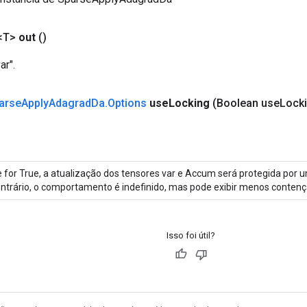
<T>
out
()
r".
arse
Apply
Adagrad
Da
.
Options
use
Locking
(Boolean use
Lock
 for True, a atualização dos tensores var e Accum será protegida por 
ntrário, o comportamento é indefinido, mas pode exibir menos contenç
Isso foi útil?