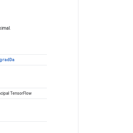
ximal.
grad
Da
cipal TensorFlow