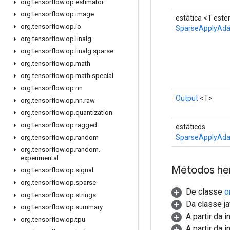
org
.
tensorflow
.
op
.
estimator
org
.
tensorflow
.
op
.
image
estática <T est
org
.
tensorflow
.
op
.
io
SparseApplyAd
org
.
tensorflow
.
op
.
linalg
org
.
tensorflow
.
op
.
linalg
.
sparse
org
.
tensorflow
.
op
.
math
org
.
tensorflow
.
op
.
math
.
special
org
.
tensorflow
.
op
.
nn
Output
<T>
org
.
tensorflow
.
op
.
nn
.
raw
org
.
tensorflow
.
op
.
quantization
org
.
tensorflow
.
op
.
ragged
estáticos
SparseApplyAda
org
.
tensorflow
.
op
.
random
org
.
tensorflow
.
op
.
random
.
experimental
Métodos he
org
.
tensorflow
.
op
.
signal
org
.
tensorflow
.
op
.
sparse
De classe
o
org
.
tensorflow
.
op
.
strings
Da classe ja
org
.
tensorflow
.
op
.
summary
A partir da 
org
.
tensorflow
.
op
.
tpu
A partir da 