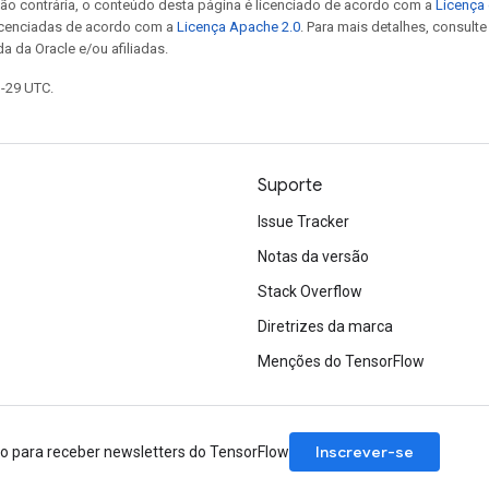
ão contrária, o conteúdo desta página é licenciado de acordo com a
Licença 
icenciadas de acordo com a
Licença Apache 2.0
. Para mais detalhes, consult
a da Oracle e/ou afiliadas.
1-29 UTC.
Suporte
Issue Tracker
Notas da versão
Stack Overflow
Diretrizes da marca
Menções do TensorFlow
Inscrever-se
ão para receber newsletters do TensorFlow