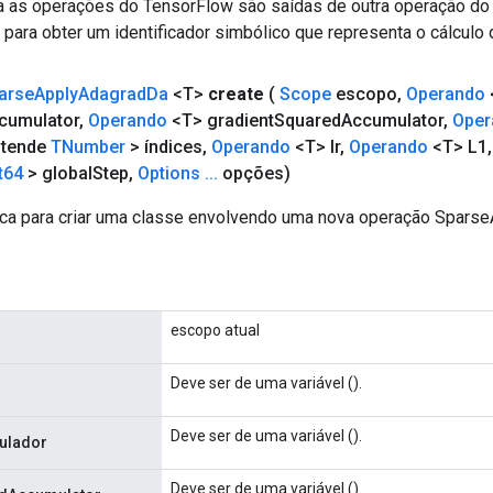
a as operações do TensorFlow são saídas de outra operação do
ara obter um identificador simbólico que representa o cálculo 
arse
Apply
Adagrad
Da
<T>
create
(
Scope
escopo
,
Operando
cumulator
,
Operando
<T> gradient
Squared
Accumulator
,
Oper
stende
TNumber
> índices
,
Operando
<T> lr
,
Operando
<T> L1
,
t64
> global
Step
,
Options
.
.
.
opções)
ca para criar uma classe envolvendo uma nova operação Spars
escopo atual
Deve ser de uma variável ().
Deve ser de uma variável ().
ulador
Deve ser de uma variável ().