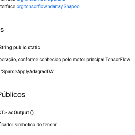
interface
org.tensorflow.ndarray.Shaped
es
 String public static
eração, conforme conhecido pelo motor principal TensorFlow
"SparseApplyAdagradDA"
Públicos
<T>
as
Output
()
ficador simbólico do tensor.