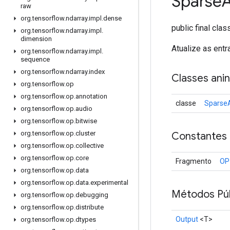
Sparse
raw
org
.
tensorflow
.
ndarray
.
impl
.
dense
public final cla
org
.
tensorflow
.
ndarray
.
impl
.
dimension
Atualize as entr
org
.
tensorflow
.
ndarray
.
impl
.
sequence
org
.
tensorflow
.
ndarray
.
index
Classes ani
org
.
tensorflow
.
op
org
.
tensorflow
.
op
.
annotation
classe
Sparse
org
.
tensorflow
.
op
.
audio
org
.
tensorflow
.
op
.
bitwise
org
.
tensorflow
.
op
.
cluster
Constantes
org
.
tensorflow
.
op
.
collective
org
.
tensorflow
.
op
.
core
Fragmento
OP
org
.
tensorflow
.
op
.
data
org
.
tensorflow
.
op
.
data
.
experimental
Métodos Púb
org
.
tensorflow
.
op
.
debugging
org
.
tensorflow
.
op
.
distribute
Output
<T>
org
.
tensorflow
.
op
.
dtypes