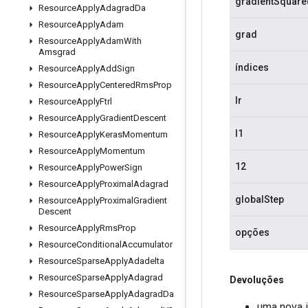
gradientSquar
Resource
Apply
Adagrad
Da
Resource
Apply
Adam
grad
Resource
Apply
Adam
With
Amsgrad
índices
Resource
Apply
Add
Sign
Resource
Apply
Centered
Rms
Prop
lr
Resource
Apply
Ftrl
Resource
Apply
Gradient
Descent
l1
Resource
Apply
Keras
Momentum
Resource
Apply
Momentum
12
Resource
Apply
Power
Sign
Resource
Apply
Proximal
Adagrad
globalStep
Resource
Apply
Proximal
Gradient
Descent
Resource
Apply
Rms
Prop
opções
Resource
Conditional
Accumulator
Resource
Sparse
Apply
Adadelta
Resource
Sparse
Apply
Adagrad
Devoluções
Resource
Sparse
Apply
Adagrad
Da
uma nova 