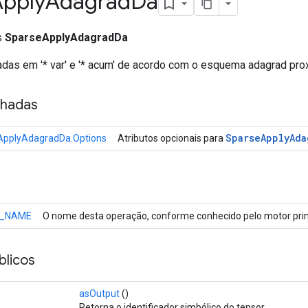
Apply
Adagrad
Da
ss
SparseApplyAdagradDa
adas em '* var' e '* acum' de acordo com o esquema adagrad pro
nhadas
Sparse
Apply
Ada
ApplyAdagradDa.Options
Atributos opcionais para
_NAME
O nome desta operação, conforme conhecido pelo motor prin
licos
asOutput
()
Retorna o identificador simbólico do tensor.