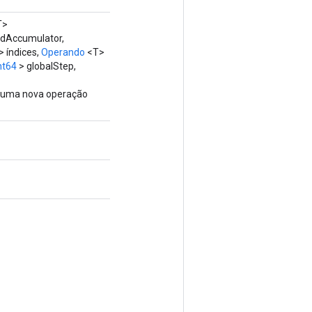
T>
dAccumulator,
> índices,
Operando
<T>
nt64
> globalStep,
o uma nova operação