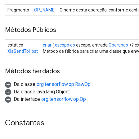
Fragmento
OP_NAME
O nome desta operação, conforme conhe
Métodos Públicos
estático
criar
(
escopo do
escopo, entrada
Operando
<? e
XlaSendToHost
Método de fábrica para criar uma classe que en
Métodos herdados
Da classe
org.tensorflow.op.RawOp
Da classe java.lang.Object
Da interface
org.tensorflow.op.Op
Constantes