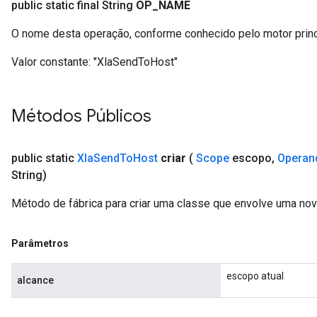
public static final String
OP
_
NAME
O nome desta operação, conforme conhecido pelo motor prin
Valor constante:
"XlaSendToHost"
Métodos Públicos
public static
Xla
Send
To
Host
criar
(
Scope
escopo
,
Operan
String)
Método de fábrica para criar uma classe que envolve uma no
Parâmetros
escopo atual
alcance