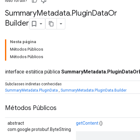
Isso foi útil?
Summary
Metadata
.
Plugin
Data
Or
Builder
Nesta página
Métodos Públicos
Métodos Públicos
interface estática pública
SummaryMetadata.PluginDataOrB
Subclasses indiretas conhecidas
SummaryMetadata.PluginData
,
SummaryMetadata.PluginData.Builder
Métodos Públicos
abstract
getContent
()
com.google.protobuf.ByteString