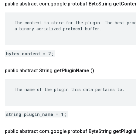
public abstract com
.
google
.
protobuf
.
Byte
String
get
Conte
 The content to store for the plugin. The best prac
 a binary serialized protocol buffer.

bytes content = 2;
public abstract String
get
Plugin
Name
()
 The name of the plugin this data pertains to.

string plugin_name = 1;
public abstract com
.
google
.
protobuf
.
Byte
String
get
Plugin