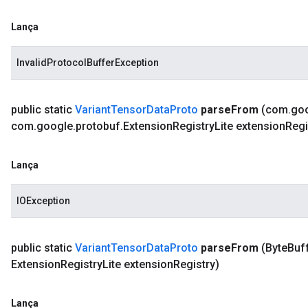
Lança
InvalidProtocolBufferException
public static
Variant
Tensor
Data
Proto
parse
From
(com
.
go
com
.
google
.
protobuf
.
Extension
Registry
Lite extension
Regi
Lança
IOException
public static
Variant
Tensor
Data
Proto
parse
From
(Byte
Buf
Extension
Registry
Lite extension
Registry)
Lança