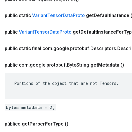
public static
Variant
Tensor
Data
Proto
get
Default
Instance
public
Variant
Tensor
Data
Proto
get
Default
Instance
For
Typ
public static final com
.
google
.
protobuf
.
Descriptors
.
Descri
public com
.
google
.
protobuf
.
Byte
String
get
Metadata
()
 Portions of the object that are not Tensors.

bytes metadata = 2;
público
get
Parser
For
Type
()