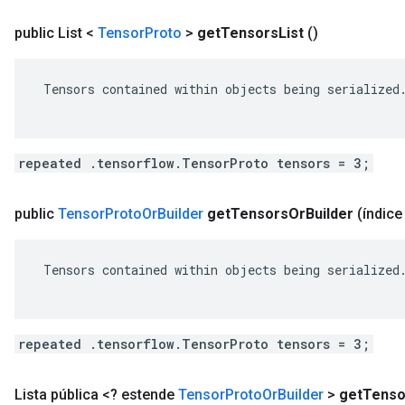
public List <
Tensor
Proto
>
get
Tensors
List
()
 Tensors contained within objects being serialized.
repeated .tensorflow.TensorProto tensors = 3;
public
Tensor
Proto
Or
Builder
get
Tensors
Or
Builder
(índice 
 Tensors contained within objects being serialized.
repeated .tensorflow.TensorProto tensors = 3;
Lista pública <? estende
Tensor
Proto
Or
Builder
>
get
Tenso