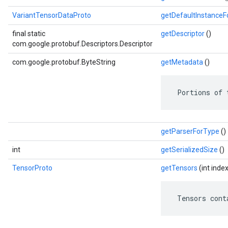
VariantTensorDataProto
getDefaultInstance
final static
getDescriptor
()
com.google.protobuf.Descriptors.Descriptor
com.google.protobuf.ByteString
getMetadata
()
 Portions of 
getParserForType
()
int
getSerializedSize
()
TensorProto
getTensors
(int index
 Tensors cont