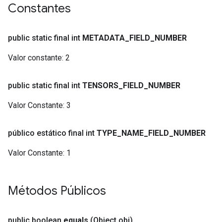
Constantes
public static final int
METADATA
_
FIELD
_
NUMBER
Valor constante:
2
public static final int
TENSORS
_
FIELD
_
NUMBER
Valor Constante:
3
público estático final int
TYPE
_
NAME
_
FIELD
_
NUMBER
Valor Constante:
1
Métodos Públicos
public boolean
equals
(Object obj)