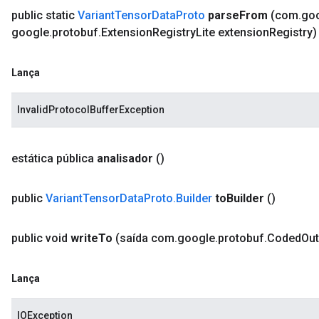
public static
Variant
Tensor
Data
Proto
parse
From
(com
.
go
google
.
protobuf
.
Extension
Registry
Lite extension
Registry)
Lança
InvalidProtocolBufferException
estática pública
analisador
()
public
Variant
Tensor
Data
Proto
.
Builder
to
Builder
()
public void
write
To
(saída com
.
google
.
protobuf
.
Coded
Out
Lança
IOException