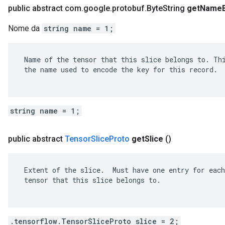
ent
public abstract com
.
google
.
protobuf
.
Byte
String
get
Name
Nome da
string name = 1;
 Name of the tensor that this slice belongs to. Thi
 the name used to encode the key for this record.

string name = 1;
public abstract
Tensor
Slice
Proto
get
Slice
()
 Extent of the slice.  Must have one entry for each
 tensor that this slice belongs to.

.tensorflow.TensorSliceProto slice = 2;