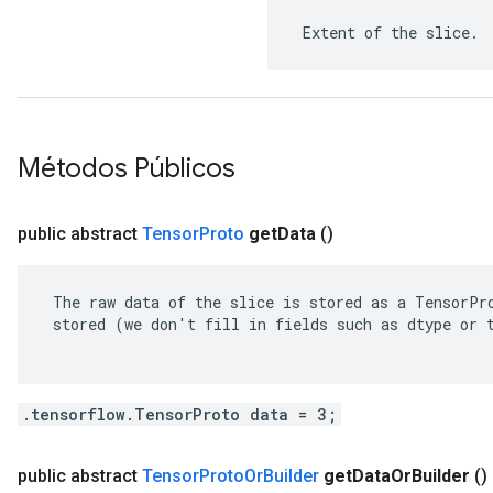
 Extent of the slice.
Métodos Públicos
public abstract
Tensor
Proto
get
Data
()
 The raw data of the slice is stored as a TensorPro
 stored (we don't fill in fields such as dtype or t
.tensorflow.TensorProto data = 3;
public abstract
Tensor
Proto
Or
Builder
get
Data
Or
Builder
()