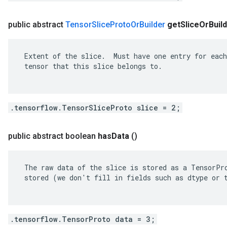
public abstract
Tensor
Slice
Proto
Or
Builder
get
Slice
Or
Buil
 Extent of the slice.  Must have one entry for each
 tensor that this slice belongs to.

.tensorflow.TensorSliceProto slice = 2;
public abstract boolean
has
Data
()
 The raw data of the slice is stored as a TensorPro
 stored (we don't fill in fields such as dtype or t
.tensorflow.TensorProto data = 3;