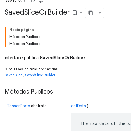
Isso foi útil?
Saved
Slice
Or
Builder
Nesta página
Métodos Públicos
Métodos Públicos
interface pública
SavedSliceOrBuilder
Subclasses indiretas conhecidas
SavedSlice
,
SavedSlice.Builder
r
Métodos Públicos
TensorProto
abstrato
getData
()
 The raw data of the s