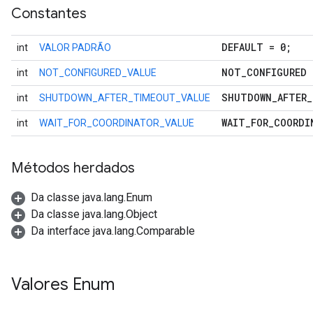
Constantes
DEFAULT = 0;
int
VALOR PADRÃO
NOT
_
CONFIGURED 
int
NOT_CONFIGURED_VALUE
SHUTDOWN
_
AFTER
_
int
SHUTDOWN_AFTER_TIMEOUT_VALUE
WAIT
_
FOR
_
COORDI
int
WAIT_FOR_COORDINATOR_VALUE
Métodos herdados
Da classe java.lang.Enum
Da classe java.lang.Object
Da interface java.lang.Comparable
Valores Enum