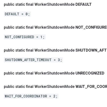
public static final Worker
Shutdown
Mode
DEFAULT
DEFAULT = 0;
public static final Worker
Shutdown
Mode
NOT
_
CONFIGURE
NOT_CONFIGURED = 1;
public static final Worker
Shutdown
Mode
SHUTDOWN
_
AFT
SHUTDOWN_AFTER_TIMEOUT = 3;
public static final Worker
Shutdown
Mode
UNRECOGNIZED
public static final Worker
Shutdown
Mode
WAIT
_
FOR
_
COOR
WAIT_FOR_COORDINATOR = 2;