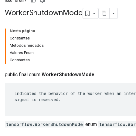
Isso foi útil?
Worker
Shutdown
Mode
Nesta página
Constantes
Métodos herdados
Valores Enum
Constantes
public final enum
WorkerShutdownMode
 Indicates the behavior of the worker when an inter
 signal is received.

tensorflow.WorkerShutdownMode
enum
tensorflow.Wo