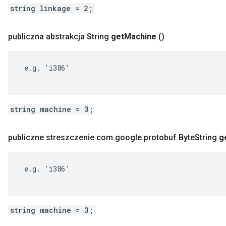
string linkage = 2;
publiczna abstrakcja String
get
Machine
()
 e.g. 'i386'

string machine = 3;
publiczne streszczenie com
.
google
.
protobuf
.
Byte
String
g
 e.g. 'i386'

string machine = 3;