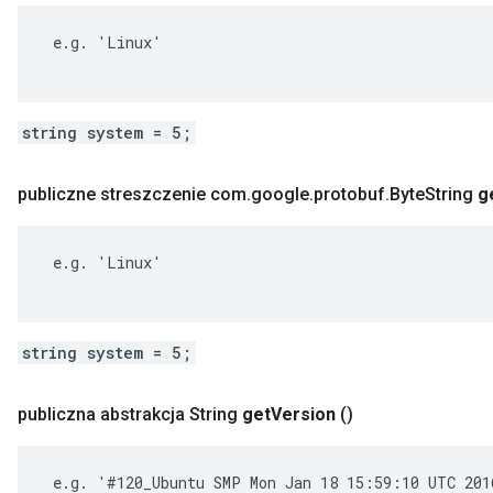
 e.g. 'Linux'

string system = 5;
publiczne streszczenie com
.
google
.
protobuf
.
Byte
String
g
 e.g. 'Linux'

string system = 5;
publiczna abstrakcja String
get
Version
()
 e.g. '#120_Ubuntu SMP Mon Jan 18 15:59:10 UTC 2016