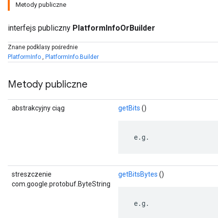
Metody publiczne
interfejs publiczny
PlatformInfoOrBuilder
Znane podklasy pośrednie
PlatformInfo
,
PlatformInfo.Builder
Metody publiczne
abstrakcyjny ciąg
getBits
()
 e.g.
r
streszczenie
getBitsBytes
()
com.google.protobuf.ByteString
 e.g.