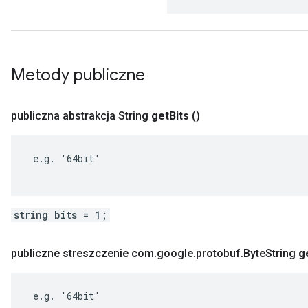
Metody publiczne
publiczna abstrakcja String
get
Bits
()
 e.g. '64bit'

string bits = 1;
publiczne streszczenie com
.
google
.
protobuf
.
Byte
String
g
 e.g. '64bit'
