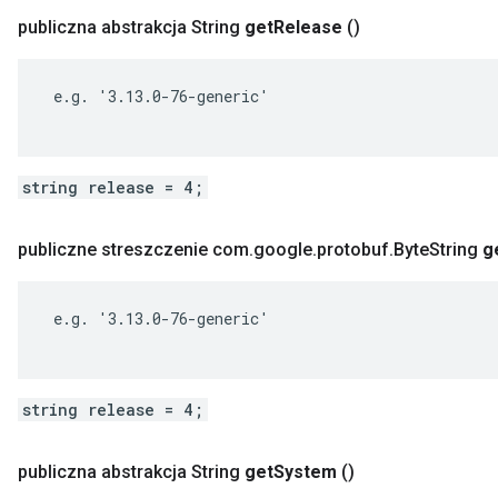
publiczna abstrakcja String
get
Release
()
 e.g. '3.13.0-76-generic'

string release = 4;
publiczne streszczenie com
.
google
.
protobuf
.
Byte
String
g
 e.g. '3.13.0-76-generic'

string release = 4;
publiczna abstrakcja String
get
System
()