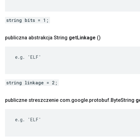
string bits = 1;
publiczna abstrakcja String
get
Linkage
()
 e.g. 'ELF'

string linkage = 2;
publiczne streszczenie com
.
google
.
protobuf
.
Byte
String
g
 e.g. 'ELF'
