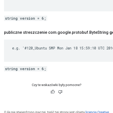
string version = 6;
publiczne streszczenie com
.
google
.
protobuf
.
Byte
String
g
 e.g. '#120_Ubuntu SMP Mon Jan 18 15:59:10 UTC 2016
string version = 6;
Czy te wskazówki były pomocne?
O ile nie stwierdzono inaczej, treść tej strony jest objęta
licencją Creative