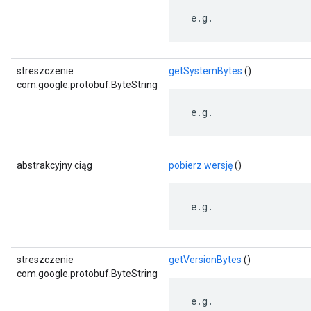
 e.g.
streszczenie
getSystemBytes
()
com.google.protobuf.ByteString
 e.g.
abstrakcyjny ciąg
pobierz wersję
()
 e.g.
streszczenie
getVersionBytes
()
com.google.protobuf.ByteString
 e.g.