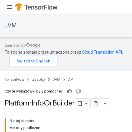
JVM
Ta strona została przetłumaczona przez
Cloud Translation API
.
TensorFlow
Zasoby
JVM
API
Czy te wskazówki były pomocne?
Platform
Info
Or
Builder
ions
Na tej stronie
Metody publiczne