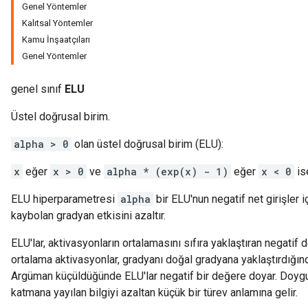
Genel Yöntemler
Kalıtsal Yöntemler
Kamu İnşaatçıları
Genel Yöntemler
genel sınıf
ELU
Üstel doğrusal birim.
alpha > 0
olan üstel doğrusal birim (ELU):
ions
x
eğer
x > 0
ve
alpha * (exp(x) - 1)
eğer
x < 0
is
ELU hiperparametresi
alpha
bir ELU'nun negatif net girişler 
kaybolan gradyan etkisini azaltır.
ELU'lar, aktivasyonların ortalamasını sıfıra yaklaştıran negatif d
ortalama aktivasyonlar, gradyanı doğal gradyana yaklaştırdığı
Argüman küçüldüğünde ELU'lar negatif bir değere doyar. Doygu
katmana yayılan bilgiyi azaltan küçük bir türev anlamına gelir.