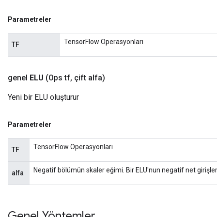
Parametreler
TensorFlow Operasyonları
TF
genel
ELU
(Ops tf
,
çift alfa)
Yeni bir ELU oluşturur
Parametreler
TensorFlow Operasyonları
TF
Negatif bölümün skaler eğimi. Bir ELU'nun negatif net girişler
alfa
Genel Yöntemler