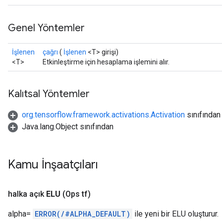
Genel Yöntemler
İşlenen
çağrı
(
İşlenen
<T> girişi)
<T>
Etkinleştirme için hesaplama işlemini alır.
Kalıtsal Yöntemler
org.tensorflow.framework.activations.Activation
sınıfından
Java.lang.Object sınıfından
Kamu İnşaatçıları
halka açık
ELU
(Ops tf)
alpha=
ERROR(/#ALPHA_DEFAULT)
ile yeni bir ELU oluşturur.