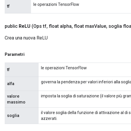
le operazioni TensorFlow
tf
public
Re
LU
(Ops tf
,
float alpha
,
float max
Value
,
soglia floa
Crea una nuova ReLU
Parametri
le operazioni TensorFlow
tf
governa la pendenza per valori inferiori alla sogli
alfa
imposta la soglia di saturazione (il valore più gra
valore
massimo
il valore soglia della funzione di attivazione al di
soglia
azzerati.