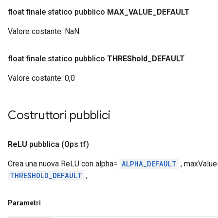
float finale statico pubblico
MAX
_
VALUE
_
DEFAULT
Valore costante:
NaN
float finale statico pubblico
THREShold
_
DEFAULT
Valore costante:
0,0
Costruttori pubblici
Re
LU
pubblica
(Ops tf)
Crea una nuova ReLU con alpha=
ALPHA_DEFAULT
, maxValu
THRESHOLD_DEFAULT
,
Parametri