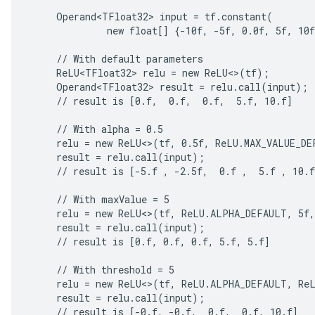
     Operand<TFloat32> input = tf.constant(

              new float[] {-10f, -5f, 0.0f, 5f, 10f
     // With default parameters

     ReLU<TFloat32> relu = new ReLU<>(tf);

     Operand<TFloat32> result = relu.call(input);

     // result is [0.f,  0.f,  0.f,  5.f, 10.f]

r
     // With alpha = 0.5

     relu = new ReLU<>(tf, 0.5f, ReLU.MAX_VALUE_DE
     result = relu.call(input);

     // result is [-5.f , -2.5f,  0.f ,  5.f , 10.f
     // With maxValue = 5

     relu = new ReLU<>(tf, ReLU.ALPHA_DEFAULT, 5f,
     result = relu.call(input);

     // result is [0.f, 0.f, 0.f, 5.f, 5.f]

     // With threshold = 5

     relu = new ReLU<>(tf, ReLU.ALPHA_DEFAULT, ReL
     result = relu.call(input);

     // result is [-0.f, -0.f,  0.f,  0.f, 10.f]
