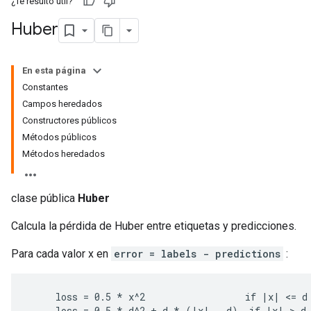
¿Te resultó útil?
Huber
En esta página
Constantes
Campos heredados
Constructores públicos
Métodos públicos
Métodos heredados
clase pública
Huber
Calcula la pérdida de Huber entre etiquetas y predicciones.
ions
Para cada valor x en
error = labels - predictions
:
     loss = 0.5 * x^2                  if |x| <= d

     loss = 0.5 * d^2 + d * (|x| - d)  if |x| > d
