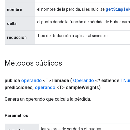
get
Simple
el nombre de la pérdida, si es nulo, se
nombre
el punto donde la función de pérdida de Huber camb
delta
Tipo de Reducción a aplicar al siniestro.
reducción
Métodos públicos
pública
operando
<T>
llamada
(
Operando
<? extiende
TNu
predicciones
,
operando
<T> sample
Weights)
Genera un operando que calcula la pérdida.
Parámetros
los valores de verdad o etiquetas