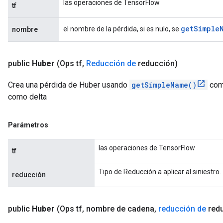
las operaciones de TensorFlow
tf
get
Simple
el nombre de la pérdida, si es nulo, se
nombre
public
Huber
(Ops tf
,
Reducción de
reducción)
Crea una pérdida de Huber usando
getSimpleName()
com
como delta
Parámetros
las operaciones de TensorFlow
tf
Tipo de Reducción a aplicar al siniestro.
reducción
public
Huber
(Ops tf
,
nombre de cadena
,
reducción de
redu