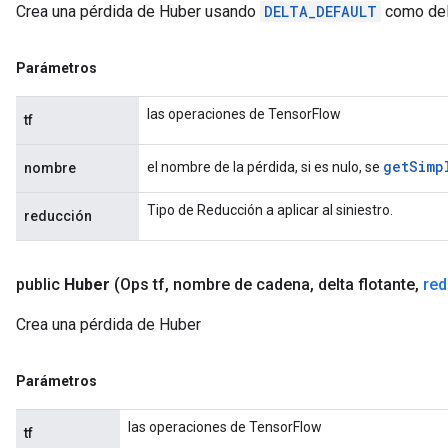
Crea una pérdida de Huber usando
DELTA_DEFAULT
como del
Parámetros
las operaciones de TensorFlow
tf
get
Simp
el nombre de la pérdida, si es nulo, se
nombre
Tipo de Reducción a aplicar al siniestro.
reducción
public
Huber
(Ops tf
,
nombre de cadena
,
delta flotante
,
red
Crea una pérdida de Huber
Parámetros
las operaciones de TensorFlow
tf