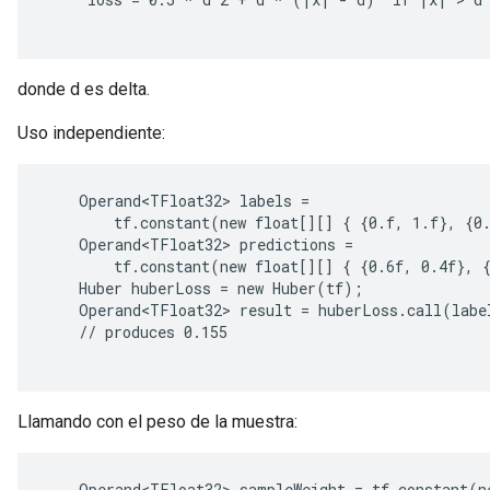
donde d es delta.
Uso independiente:
    Operand<TFloat32> labels =

        tf.constant(new float[][] { {0.f, 1.f}, {0.
    Operand<TFloat32> predictions =

        tf.constant(new float[][] { {0.6f, 0.4f}, {
    Huber huberLoss = new Huber(tf);

    Operand<TFloat32> result = huberLoss.call(label
r
    // produces 0.155

Llamando con el peso de la muestra:
    Operand<TFloat32> sampleWeight = tf.constant(ne