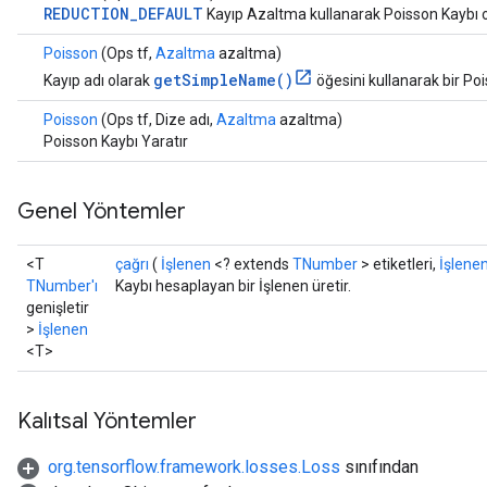
REDUCTION_DEFAULT
Kayıp Azaltma kullanarak Poisson Kaybı o
Poisson
(Ops tf,
Azaltma
azaltma)
getSimpleName()
Kayıp adı olarak
öğesini kullanarak bir Po
Poisson
(Ops tf, Dize adı,
Azaltma
azaltma)
Poisson Kaybı Yaratır
Genel Yöntemler
<T
çağrı
(
İşlenen
<? extends
TNumber
> etiketleri,
İşlene
TNumber'ı
Kaybı hesaplayan bir İşlenen üretir.
genişletir
>
İşlenen
<T>
Kalıtsal Yöntemler
org.tensorflow.framework.losses.Loss
sınıfından