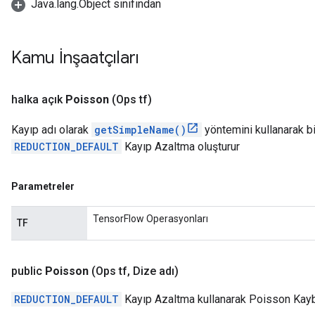
Java.lang.Object sınıfından
Kamu İnşaatçıları
halka açık
Poisson
(Ops tf)
Kayıp adı olarak
getSimpleName()
yöntemini kullanarak b
REDUCTION_DEFAULT
Kayıp Azaltma oluşturur
Parametreler
TensorFlow Operasyonları
TF
public
Poisson
(Ops tf
,
Dize adı)
REDUCTION_DEFAULT
Kayıp Azaltma kullanarak Poisson Kaybı