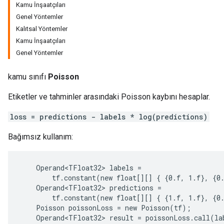
Kamu İnşaatçıları
Genel Yöntemler
Kalıtsal Yöntemler
Kamu İnşaatçıları
Genel Yöntemler
kamu sınıfı
Poisson
Etiketler ve tahminler arasındaki Poisson kaybını hesaplar.
loss = predictions - labels * log(predictions)
Bağımsız kullanım:
    Operand<TFloat32> labels =

        tf.constant(new float[][] { {0.f, 1.f}, {0.
ions
    Operand<TFloat32> predictions =

        tf.constant(new float[][] { {1.f, 1.f}, {0.
    Poisson poissonLoss = new Poisson(tf);

    Operand<TFloat32> result = poissonLoss.call(lab