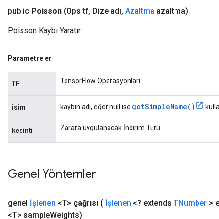
public
Poisson
(Ops tf
,
Dize adı
,
Azaltma
azaltma)
Poisson Kaybı Yaratır
Parametreler
TensorFlow Operasyonları
TF
get
Simple
Name(
)
kaybın adı, eğer null ise
kullan
isim
Zarara uygulanacak İndirim Türü.
kesinti
Genel Yöntemler
genel
İşlenen
<T>
çağrısı
(
İşlenen
<? extends
TNumber
> e
<T> sample
Weights)