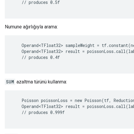
    // produces 0.5f

Numune ağırlığıyla arama:
    Operand<TFloat32> sampleWeight = tf.constant(ne
    Operand<TFloat32> result = poissonLoss.call(la
    // produces 0.4f

SUM
azaltma türünü kullanma:
r
    Poisson poissonLoss = new Poisson(tf, Reduction
    Operand<TFloat32> result = poissonLoss.call(lab
    // produces 0.999f
