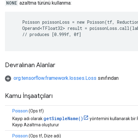
NONE
azaltma türünü kullanma:
    Poisson poissonLoss = new Poisson(tf, Reduction
    Operand<TFloat32> result = poissonLoss.call(lab
    // produces [0.999f, 0f]

Devralınan Alanlar
org.tensorflow.framework.losses.Loss
sınıfından
Kamu İnşaatçıları
Poisson
(Ops tf)
getSimpleName()
Kayıp adı olarak
yöntemini kullanarak bir
Kayıp Azaltma oluşturur
Poisson
(Ops tf, Dize adı)