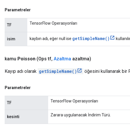
Parametreler
TensorFlow Operasyonları
TF
get
Simple
Name(
)
kaybın adı, eğer null ise
kullanılır
isim
kamu
Poisson
(Ops tf
,
Azaltma
azaltma)
Kayıp adı olarak
getSimpleName()
öğesini kullanarak bir 
Parametreler
TensorFlow Operasyonları
TF
Zarara uygulanacak İndirim Türü.
kesinti