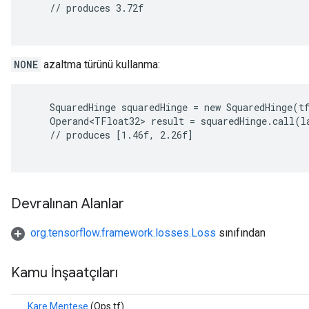
    // produces 3.72f

NONE
azaltma türünü kullanma:
    SquaredHinge squaredHinge = new SquaredHinge(tf
    Operand<TFloat32> result = squaredHinge.call(la
    // produces [1.46f, 2.26f]

Devralınan Alanlar
org.tensorflow.framework.losses.Loss
sınıfından
Kamu İnşaatçıları
Kare Menteşe
(Ops tf)