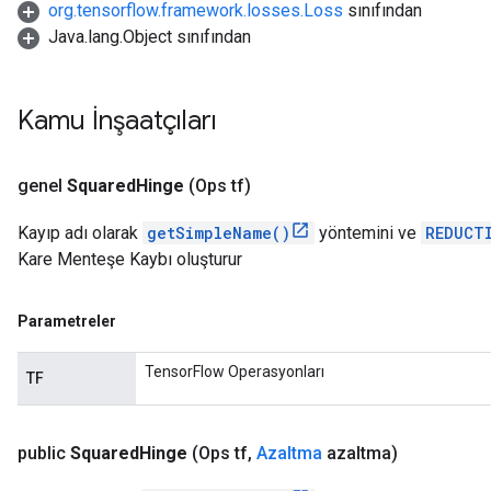
org.tensorflow.framework.losses.Loss
sınıfından
Java.lang.Object sınıfından
Kamu İnşaatçıları
genel
Squared
Hinge
(Ops tf)
Kayıp adı olarak
getSimpleName()
yöntemini ve
REDUCT
Kare Menteşe Kaybı oluşturur
Parametreler
TensorFlow Operasyonları
TF
public
Squared
Hinge
(Ops tf
,
Azaltma
azaltma)