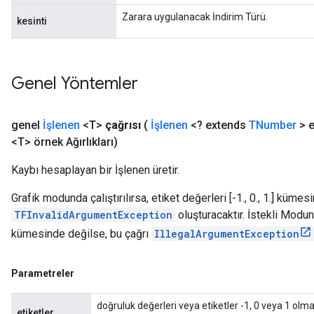
Zarara uygulanacak İndirim Türü.
kesinti
Genel Yöntemler
genel
İşlenen
<T>
çağrısı
(
İşlenen
<? extends
TNumber
> e
<T> örnek Ağırlıkları)
Kaybı hesaplayan bir İşlenen üretir.
Grafik modunda çalıştırılırsa, etiket değerleri [-1., 0., 1.] kü
TFInvalidArgumentException
oluşturacaktır. İstekli Modunda
kümesinde değilse, bu çağrı
IllegalArgumentException
Parametreler
doğruluk değerleri veya etiketler -1, 0 veya 1 olmalı
etiketler