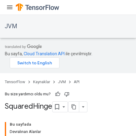
JVM
Bu sayfa,
Cloud Translation API
ile çevrilmiştir.
TensorFlow
Kaynaklar
JVM
API
Bu size yardımcı oldu mu?
Squared
Hinge
Bu sayfada
Devralınan Alanlar