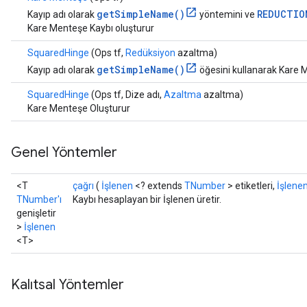
getSimpleName()
REDUCTIO
Kayıp adı olarak
yöntemini ve
Kare Menteşe Kaybı oluşturur
SquaredHinge
(Ops tf,
Redüksiyon
azaltma)
getSimpleName()
Kayıp adı olarak
öğesini kullanarak Kare 
SquaredHinge
(Ops tf, Dize adı,
Azaltma
azaltma)
Kare Menteşe Oluşturur
Genel Yöntemler
<T
çağrı
(
İşlenen
<? extends
TNumber
> etiketleri,
İşlene
TNumber'ı
Kaybı hesaplayan bir İşlenen üretir.
genişletir
>
İşlenen
<T>
Kalıtsal Yöntemler