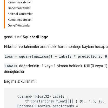
Kamu İnşaatçıları
Genel Yöntemler
Kalıtsal Yöntemler
Kamu İnşaatçıları
Genel Yöntemler
genel sınıf
SquaredHinge
Etiketler ve tahminler arasındaki kare menteşe kaybını hesapla
loss = square(maximum(1 - labels * predictions, 0
labels
değerlerinin -1 veya 1 olması beklenir. İkili (0 veya 1)
dönüştürülür.
Bağımsız kullanım:
ions
    Operand<TFloat32> labels =

        tf.constant(new float[][] { {0., 1.}, {0., 
    Operand<TFloat32> predictions =
