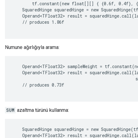
        tf.constant(new float[][] { {0.6f, 0.4f}, {
    SquaredHinge squaredHinge = new SquaredHinge(tf
    Operand<TFloat32> result = squaredHinge.call(la
    // produces 1.86f

Numune ağırlığıyla arama:
    Operand<TFloat32> sampleWeight = tf.constant(ne
    Operand<TFloat32> result = squaredHinge.call(la
                                                  s
    // produces 0.73f

r
SUM
azaltma türünü kullanma:
    SquaredHinge squaredHinge = new SquaredHinge(tf
    Operand<TFloat32> result = squaredHinge.call(la