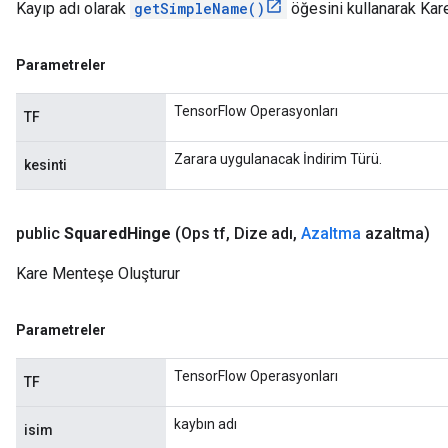
Kayıp adı olarak
getSimpleName()
öğesini kullanarak Kar
Parametreler
TensorFlow Operasyonları
TF
Zarara uygulanacak İndirim Türü.
kesinti
public
Squared
Hinge
(Ops tf
,
Dize adı
,
Azaltma
azaltma)
Kare Menteşe Oluşturur
Parametreler
TensorFlow Operasyonları
TF
kaybın adı
isim