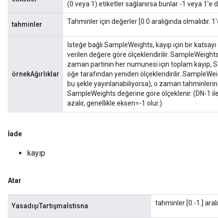
(0 veya 1) etiketler sağlanırsa bunlar -1 veya 1'e 
Tahminler için değerler [0.0 aralığında olmalıdır. 1'
tahminler
İsteğe bağlı SampleWeights, kayıp için bir katsayı 
verilen değere göre ölçeklendirilir. SampleWeights
zaman partinin her numunesi için toplam kayıp, 
örnekAğırlıklar
öğe tarafından yeniden ölçeklendirilir. SampleWeigh
bu şekle yayınlanabiliyorsa), o zaman tahminlerin 
SampleWeights değerine göre ölçeklenir. (DN-1 ile i
azalır, genellikle eksen=-1 olur.)
İade
kayıp
Atar
tahminler [0.-1.] aral
YasadışıTartışmaİstisna