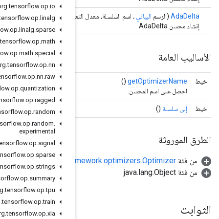
org
.
tensorflow
.
op
.
io
لم العائم، تعويم رو، تعويم إبسيلون)
org
.
tensorflow
.
op
.
linalg
org
.
tensorflow
.
op
.
linalg
.
sparse
org
.
tensorflow
.
op
.
math
org
.
tensorflow
.
op
.
math
.
special
org
.
tensorflow
.
op
.
nn
org
.
tensorflow
.
op
.
nn
.
raw
org
.
tensorflow
.
op
.
quantization
org
.
tensorflow
.
op
.
ragged
org
.
tensorflow
.
op
.
random
org
.
tensorflow
.
op
.
random
.
experimental
org
.
tensorflow
.
op
.
signal
org
.
tensorflow
.
op
.
sparse
org.tensorflow.fr
org
.
tensorflow
.
op
.
strings
org
.
tensorflow
.
op
.
summary
org
.
tensorflow
.
op
.
tpu
org
.
tensorflow
.
op
.
train
org
.
tensorflow
.
op
.
xla