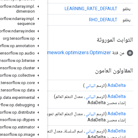
org
.
tensorflow
.
ndarray
.
impl
.
dimension
org
.
tensorflow
.
ndarray
.
impl
.
sequence
org
.
tensorflow
.
ndarray
.
index
org
.
tensorflow
.
op
org
.
tensorflow
.
op
.
annotation
org.tensorflow.fr
org
.
tensorflow
.
op
.
audio
org
.
tensorflow
.
op
.
bitwise
org
.
tensorflow
.
op
.
cluster
org
.
tensorflow
.
op
.
collective
org
.
tensorflow
.
op
.
core
org
.
tensorflow
.
op
.
data
org
.
tensorflow
.
op
.
data
.
experimental
org
.
tensorflow
.
op
.
debugging
org
.
tensorflow
.
op
.
distribute
ويم رو، تعويم إبسيلون)
org
.
tensorflow
.
op
.
dtypes
org
.
tensorflow
.
op
.
estimator
لم العائم)
org
.
tensorflow
.
op
.
image