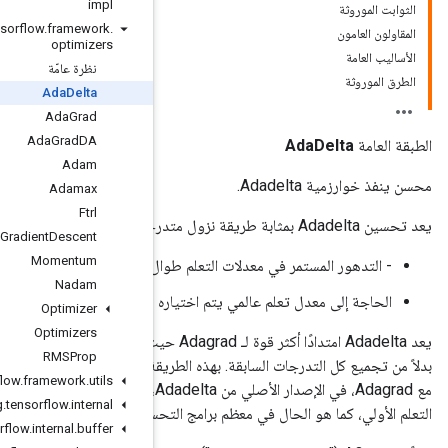
impl
org
.
tensorflow
.
framework
.
optimizers
نظرة عامّة
Ada
Delta
Ada
Grad
Ada
Grad
DA
Adam
Adamax
Ftrl
Gradient
Descent
Momentum
ل فترة التدريب
Nadam
يدويًا
Optimizer
Optimizers
Adadelt امتدادًا أكثر قوة لـ Adagrad حيث يقوم بتكييف معدلات التعلم بناءً على نافذة متحركة من تحديثات التدرج،
RMSProp
بدلاً من تجميع كل التدرجات السابقة. بهذه الطريقة، يستمر Adadelta في التعلم حتى بعد إجراء العديد من التحديثات. بالمقارنة
org
.
tensorflow
.
framework
.
utils
مع Adagrad، في الإصدار الأصلي من Adadelta، لا يتعين عليك تحديد معدل تعلم أولي. في هذا الإصدار، يمكن تعيين معدل
org
.
tensorflow
.
internal
سين الأخرى.
org
.
tensorflow
.
internal
.
buffer