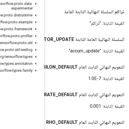
org
.
tensorflow
.
proto
.
data
.
experimental
org
.
tensorflow
.
proto
.
distruntime
org
.
tensorflow
.
proto
.
example
org
.
tensorflow
.
proto
.
framework
org
.
tensorflow
.
proto
.
profiler
ACCUMULA
org
.
tensorflow
.
proto
.
util
org
.
tensorflow
.
proto
.
util
.
testlog
org
.
tensorflow
.
types
org
.
tensorflow
.
types
.
annotation
EPS
org
.
tensorflow
.
types
.
family
LEARNING
_