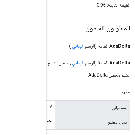
العائم)
البياني TensorFlow
ل التعلم