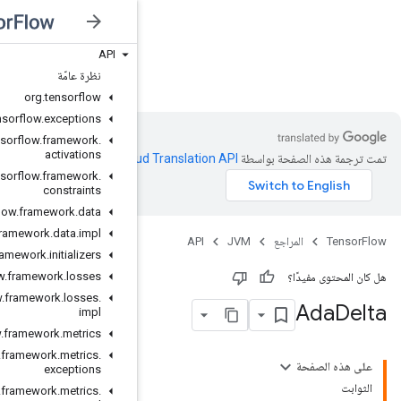
API
JVM
نظرة عامّة
org
.
tensorflow
org
.
tensorflow
.
exceptions
org
.
tensorflow
.
framework
.
activations
Clo‏
.
org
.
tensorflow
.
framework
.
constraints
org
.
tensorflow
.
framework
.
data
org
.
tensorflow
.
framework
.
data
.
impl
org
.
tensorflow
.
framework
.
initializers
org
.
tensorflow
.
framework
.
losses
org
.
tensorflow
.
framework
.
losses
.
impl
org
.
tensorflow
.
framework
.
metrics
org
.
tensorflow
.
framework
.
metrics
.
exceptions
org
.
tensorflow
.
framework
.
metrics
.