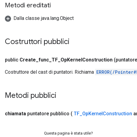
Metodi ereditati
Dalla classe java.lang.Object
Costruttori pubblici
public
Create
_
func
_
TF
_
Op
Kernel
Construction
(puntatore
Costruttore del cast di puntatori. Richiama
ERROR(/Pointer#
Metodi pubblici
chiamata
puntatore pubblico
(
TF
_
Op
Kernel
Construction
a
Questa pagina è stata utile?