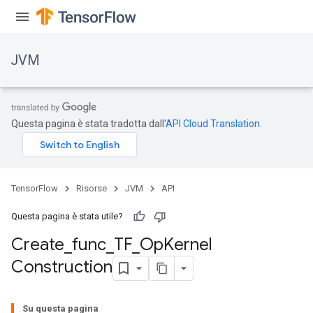
JVM
Questa pagina è stata tradotta dall'
API Cloud Translation
.
TensorFlow
Risorse
JVM
API
Questa pagina è stata utile?
Create
_
func
_
TF
_
Op
Kernel
Construction
Su questa pagina