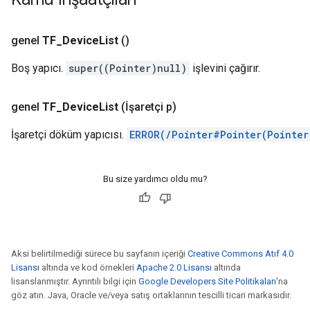
genel
TF
_
Device
List
()
Boş yapıcı.
super((Pointer)null)
işlevini çağırır.
genel
TF
_
Device
List
(İşaretçi p)
İşaretçi döküm yapıcısı.
ERROR(/Pointer#Pointer(Pointer
Bu size yardımcı oldu mu?
Aksi belirtilmediği sürece bu sayfanın içeriği
Creative Commons Atıf 4.0
Lisansı
altında ve kod örnekleri
Apache 2.0 Lisansı
altında
lisanslanmıştır. Ayrıntılı bilgi için
Google Developers Site Politikaları
'na
göz atın. Java, Oracle ve/veya satış ortaklarının tescilli ticari markasıdır.