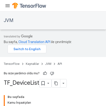
JVM
Bu sayfa,
Cloud Translation API
ile çevrilmiştir.
TensorFlow
Kaynaklar
JVM
API
Bu size yardımcı oldu mu?
TF
_
Device
List
Bu sayfada
Kamu İnşaatçıları