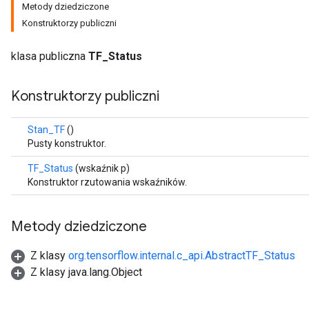
Metody dziedziczone
Konstruktorzy publiczni
klasa publiczna
TF_Status
Konstruktorzy publiczni
Stan_TF
()
Pusty konstruktor.
TF_Status
(wskaźnik p)
Konstruktor rzutowania wskaźników.
Metody dziedziczone
Z klasy
org.tensorflow.internal.c_api.AbstractTF_Status
Z klasy java.lang.Object