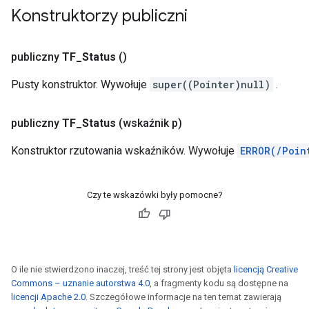
Konstruktorzy publiczni
r
publiczny
TF
_
Status
()
Pusty konstruktor. Wywołuje
super((Pointer)null)
.
publiczny
TF
_
Status
(wskaźnik p)
Konstruktor rzutowania wskaźników. Wywołuje
ERROR(/Poin
Czy te wskazówki były pomocne?
O ile nie stwierdzono inaczej, treść tej strony jest objęta
licencją Creative
Commons – uznanie autorstwa 4.0
, a fragmenty kodu są dostępne na
licencji Apache 2.0
. Szczegółowe informacje na ten temat zawierają