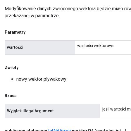
Modyfikowanie danych zwróconego wektora będzie miało równ
przekazanej w parametrze.
Parametry
wartości wektorowe
wartości
Zwroty
nowy wektor pływakowy
Rzuca
jeśli wartości m
Wyjątek IllegalArgument
publiczny statyczny
Int
Nd
Array
wektor
Of
(wartości int
.
.
.
)