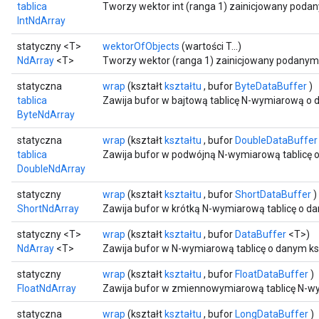
tablica
Tworzy wektor int (ranga 1) zainicjowany poda
IntNdArray
statyczny <T>
wektorOfObjects
(wartości T...)
NdArray
<T>
Tworzy wektor (ranga 1) zainicjowany podanymi
statyczna
wrap
(kształt
kształtu
, bufor
ByteDataBuffer
)
tablica
Zawija bufor w bajtową tablicę N-wymiarową o 
ByteNdArray
statyczna
wrap
(kształt
kształtu
, bufor
DoubleDataBuffer
tablica
Zawija bufor w podwójną N-wymiarową tablicę o
DoubleNdArray
statyczny
wrap
(kształt
kształtu
, bufor
ShortDataBuffer
)
ShortNdArray
Zawija bufor w krótką N-wymiarową tablicę o da
statyczny <T>
wrap
(kształt
kształtu
, bufor
DataBuffer
<T>)
NdArray
<T>
Zawija bufor w N-wymiarową tablicę o danym ksz
statyczny
wrap
(kształt
kształtu
, bufor
FloatDataBuffer
)
FloatNdArray
Zawija bufor w zmiennowymiarową tablicę N-wy
statyczna
wrap
(kształt
kształtu
, bufor
LongDataBuffer
)