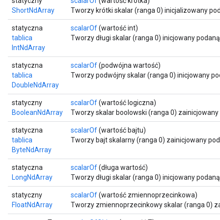
statyczny
scalarOf
(wartość krótka)
ShortNdArray
Tworzy krótki skalar (ranga 0) inicjalizowany po
statyczna
scalarOf
(wartość int)
tablica
Tworzy długi skalar (ranga 0) inicjowany podaną
IntNdArray
statyczna
scalarOf
(podwójna wartość)
tablica
Tworzy podwójny skalar (ranga 0) inicjowany po
DoubleNdArray
statyczny
scalarOf
(wartość logiczna)
BooleanNdArray
Tworzy skalar boolowski (ranga 0) zainicjowany
statyczna
scalarOf
(wartość bajtu)
tablica
Tworzy bajt skalarny (ranga 0) zainicjowany po
ByteNdArray
statyczna
scalarOf
(długa wartość)
LongNdArray
Tworzy długi skalar (ranga 0) inicjowany podaną
statyczny
scalarOf
(wartość zmiennoprzecinkowa)
FloatNdArray
Tworzy zmiennoprzecinkowy skalar (ranga 0) za