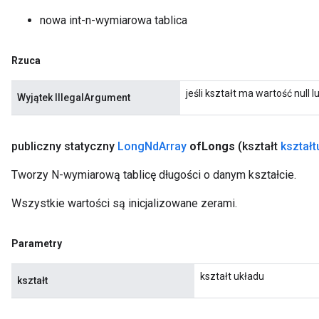
nowa int-n-wymiarowa tablica
Rzuca
jeśli kształt ma wartość null
Wyjątek IllegalArgument
publiczny statyczny
Long
Nd
Array
of
Longs
(kształt
kształt
Tworzy N-wymiarową tablicę długości o danym kształcie.
Wszystkie wartości są inicjalizowane zerami.
Parametry
kształt układu
kształt