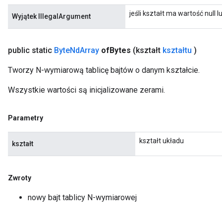
jeśli kształt ma wartość null
Wyjątek IllegalArgument
public static
Byte
Nd
Array
of
Bytes
(kształt
kształtu
)
Tworzy N-wymiarową tablicę bajtów o danym kształcie.
Wszystkie wartości są inicjalizowane zerami.
Parametry
kształt układu
kształt
Zwroty
nowy bajt tablicy N-wymiarowej