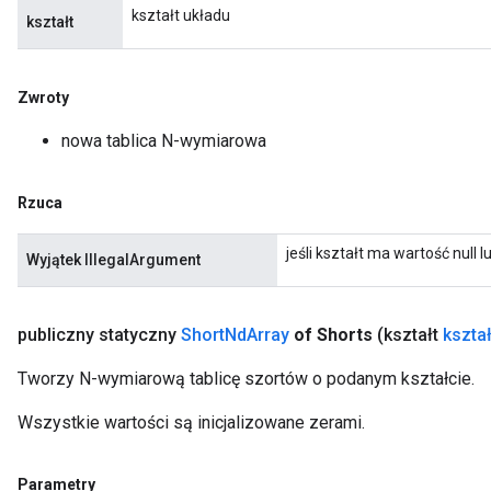
kształt układu
kształt
Zwroty
nowa tablica N-wymiarowa
Rzuca
jeśli kształt ma wartość null
Wyjątek IllegalArgument
publiczny statyczny
Short
Nd
Array
of Shorts
(kształt
kszta
Tworzy N-wymiarową tablicę szortów o podanym kształcie.
Wszystkie wartości są inicjalizowane zerami.
Parametry