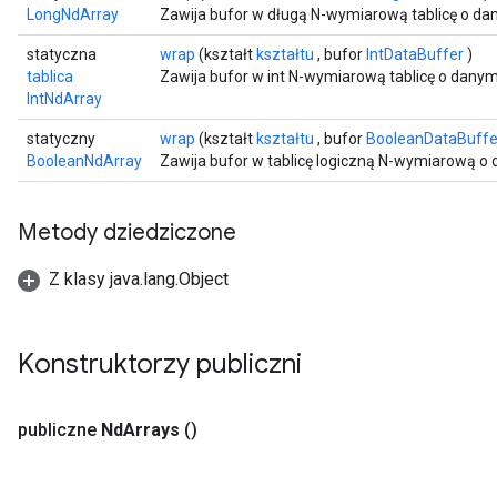
LongNdArray
Zawija bufor w długą N-wymiarową tablicę o dan
statyczna
wrap
(kształt
kształtu
, bufor
IntDataBuffer
)
tablica
Zawija bufor w int N-wymiarową tablicę o danym
IntNdArray
statyczny
wrap
(kształt
kształtu
, bufor
BooleanDataBuffe
BooleanNdArray
Zawija bufor w tablicę logiczną N-wymiarową o 
Metody dziedziczone
Z klasy java.lang.Object
Konstruktorzy publiczni
publiczne
Nd
Arrays
()