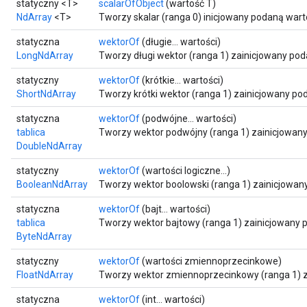
statyczny <T>
scalarOfObject
(wartość T)
NdArray
<T>
Tworzy skalar (ranga 0) inicjowany podaną wart
statyczna
wektorOf
(długie... wartości)
LongNdArray
Tworzy długi wektor (ranga 1) zainicjowany po
statyczny
wektorOf
(krótkie... wartości)
ShortNdArray
Tworzy krótki wektor (ranga 1) zainicjowany po
statyczna
wektorOf
(podwójne... wartości)
tablica
Tworzy wektor podwójny (ranga 1) zainicjowan
DoubleNdArray
statyczny
wektorOf
(wartości logiczne...)
BooleanNdArray
Tworzy wektor boolowski (ranga 1) zainicjowan
statyczna
wektorOf
(bajt... wartości)
tablica
Tworzy wektor bajtowy (ranga 1) zainicjowany 
ByteNdArray
statyczny
wektorOf
(wartości zmiennoprzecinkowe)
FloatNdArray
Tworzy wektor zmiennoprzecinkowy (ranga 1) z
statyczna
wektorOf
(int... wartości)