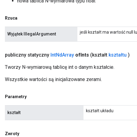
nowa tablica N-wymiarowa typu float
Rzuca
jeśli kształt ma wartość null
Wyjątek IllegalArgument
publiczny statyczny
Int
Nd
Array
of
Ints
(kształt
kształtu
)
Tworzy N-wymiarową tablicę int o danym kształcie.
Wszystkie wartości są inicjalizowane zerami.
Parametry
kształt układu
kształt
Zwroty