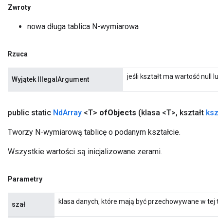
Zwroty
nowa długa tablica N-wymiarowa
Rzuca
jeśli kształt ma wartość null
Wyjątek IllegalArgument
public static
Nd
Array
<T>
of
Objects
(klasa <T>
,
kształt
ksz
Tworzy N-wymiarową tablicę o podanym kształcie.
Wszystkie wartości są inicjalizowane zerami.
Parametry
klasa danych, które mają być przechowywane w tej t
szał