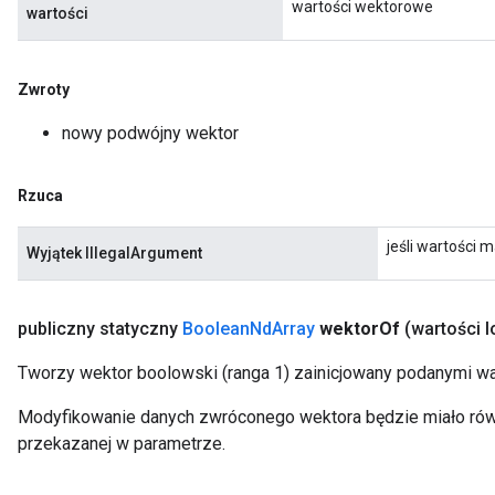
wartości wektorowe
wartości
Zwroty
nowy podwójny wektor
Rzuca
jeśli wartości m
Wyjątek IllegalArgument
publiczny statyczny
Boolean
Nd
Array
wektor
Of
(wartości 
Tworzy wektor boolowski (ranga 1) zainicjowany podanymi wa
Modyfikowanie danych zwróconego wektora będzie miało równ
przekazanej w parametrze.