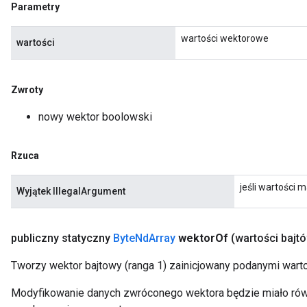
Parametry
wartości wektorowe
wartości
Zwroty
nowy wektor boolowski
Rzuca
jeśli wartości m
Wyjątek IllegalArgument
publiczny statyczny
Byte
Nd
Array
wektor
Of
(wartości bajt
Tworzy wektor bajtowy (ranga 1) zainicjowany podanymi warto
Modyfikowanie danych zwróconego wektora będzie miało równ