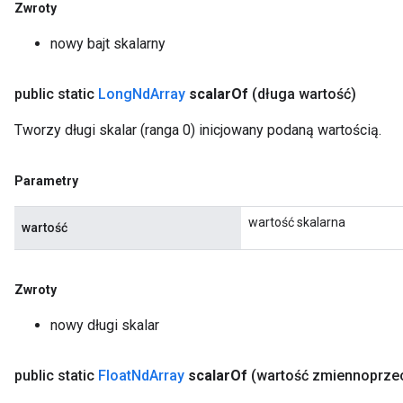
Zwroty
nowy bajt skalarny
public static
Long
Nd
Array
scalar
Of
(długa wartość)
Tworzy długi skalar (ranga 0) inicjowany podaną wartością.
Parametry
wartość skalarna
wartość
Zwroty
nowy długi skalar
public static
Float
Nd
Array
scalar
Of
(wartość zmiennoprze