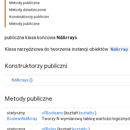
Metody publiczne
Metody dziedziczone
Konstruktorzy publiczni
Metody publiczne
publiczna klasa końcowa
NdArrays
Klasa narzędziowa do tworzenia instancji obiektów
NdArray
Konstruktorzy publiczni
NdArrays
()
Metody publiczne
statyczny
ofBooleans
(kształt
kształtu
)
BooleanNdArray
Tworzy N-wymiarową tablicę wartości logicznyc
statyczna
ofBytes
(kształt
kształtu
)