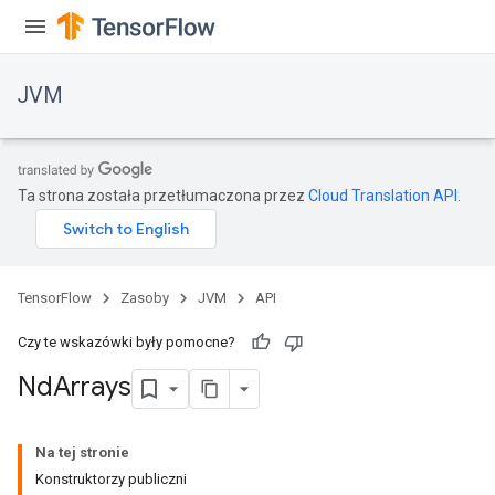
JVM
Ta strona została przetłumaczona przez
Cloud Translation API
.
TensorFlow
Zasoby
JVM
API
Czy te wskazówki były pomocne?
Nd
Arrays
ions
Na tej stronie
Konstruktorzy publiczni