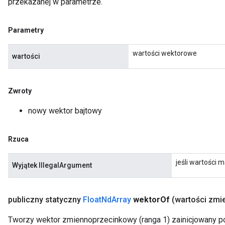
przekazanej w parametrze.
Parametry
wartości wektorowe
wartości
Zwroty
nowy wektor bajtowy
Rzuca
jeśli wartości m
Wyjątek IllegalArgument
publiczny statyczny
Float
Nd
Array
wektor
Of
(wartości zm
Tworzy wektor zmiennoprzecinkowy (ranga 1) zainicjowany p