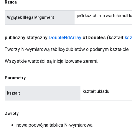
Rzuca
jeśli kształt ma wartość null
Wyjątek IllegalArgument
publiczny statyczny
Double
Nd
Array
of
Doubles
(kształt
ksz
Tworzy N-wymiarową tablicę dubletów o podanym kształcie.
Wszystkie wartości są inicjalizowane zerami.
Parametry
kształt układu
kształt
Zwroty
nowa podwójna tablica N-wymiarowa