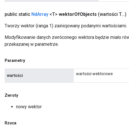
public static
Nd
Array
<T>
wektor
Of
Objects
(wartości T
.
.
.
)
Tworzy wektor (ranga 1) zainicjowany podanymi wartościami.
Modyfikowanie danych zwróconego wektora będzie miało równ
przekazanej w parametrze.
Parametry
wartości wektorowe
wartości
Zwroty
nowy wektor
Rzuca