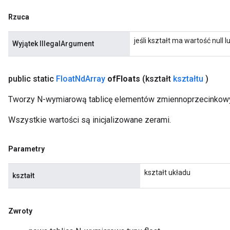
Rzuca
jeśli kształt ma wartość null
Wyjątek IllegalArgument
public static
Float
Nd
Array
of
Floats
(kształt
kształtu
)
Tworzy N-wymiarową tablicę elementów zmiennoprzecinkowy
Wszystkie wartości są inicjalizowane zerami.
Parametry
kształt układu
kształt
Zwroty