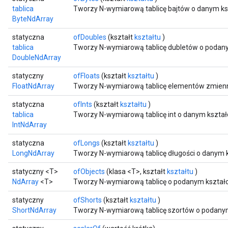
tablica
Tworzy N-wymiarową tablicę bajtów o danym ksz
ByteNdArray
statyczna
ofDoubles
(kształt
kształtu
)
tablica
Tworzy N-wymiarową tablicę dubletów o podany
DoubleNdArray
statyczny
ofFloats
(kształt
kształtu
)
FloatNdArray
Tworzy N-wymiarową tablicę elementów zmienn
r
statyczna
ofInts
(kształt
kształtu
)
tablica
Tworzy N-wymiarową tablicę int o danym kształc
IntNdArray
statyczna
ofLongs
(kształt
kształtu
)
LongNdArray
Tworzy N-wymiarową tablicę długości o danym k
statyczny <T>
ofObjects
(klasa <T>, kształt
kształtu
)
NdArray
<T>
Tworzy N-wymiarową tablicę o podanym kształc
statyczny
ofShorts
(kształt
kształtu
)
ShortNdArray
Tworzy N-wymiarową tablicę szortów o podanym