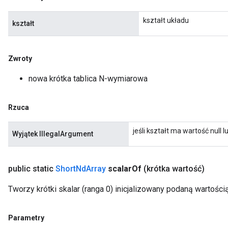
kształt układu
kształt
Zwroty
nowa krótka tablica N-wymiarowa
Rzuca
jeśli kształt ma wartość null
Wyjątek IllegalArgument
public static
Short
Nd
Array
scalar
Of
(krótka wartość)
Tworzy krótki skalar (ranga 0) inicjalizowany podaną wartością
Parametry