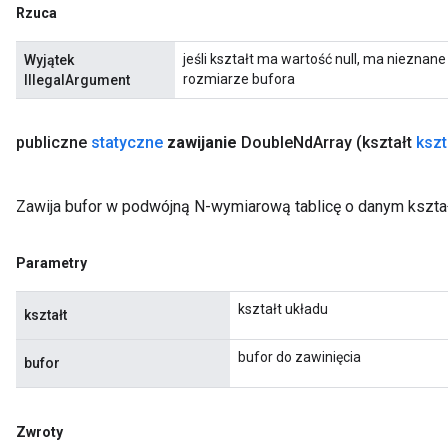
Rzuca
jeśli kształt ma wartość null, ma niezna
Wyjątek
rozmiarze bufora
IllegalArgument
publiczne
statyczne
zawijanie
Double
Nd
Array
(kształt
kszt
Zawija bufor w podwójną N-wymiarową tablicę o danym kształ
Parametry
kształt układu
kształt
bufor do zawinięcia
bufor
Zwroty