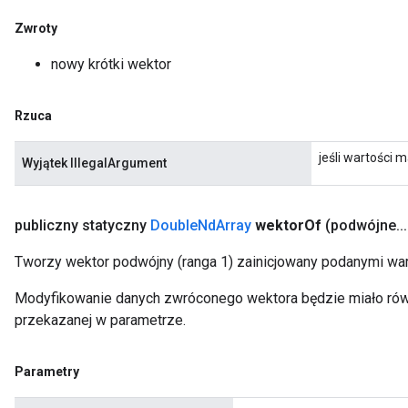
Zwroty
nowy krótki wektor
Rzuca
jeśli wartości m
Wyjątek IllegalArgument
publiczny statyczny
Double
Nd
Array
wektor
Of
(podwójne
.
.
.
Tworzy wektor podwójny (ranga 1) zainicjowany podanymi war
Modyfikowanie danych zwróconego wektora będzie miało równ
przekazanej w parametrze.
Parametry