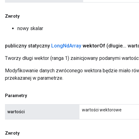
Zwroty
nowy skalar
publiczny statyczny
Long
Nd
Array
wektor
Of
(długie
.
.
.
warto
Tworzy długi wektor (ranga 1) zainicjowany podanymi wartośc
Modyfikowanie danych zwróconego wektora będzie miało równ
przekazanej w parametrze.
Parametry
wartości wektorowe
wartości
Zwroty