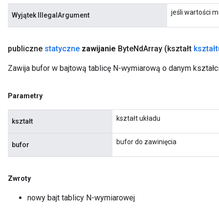
jeśli wartości m
Wyjątek IllegalArgument
publiczne
statyczne
zawijanie
Byte
Nd
Array
(kształt
kształt
Zawija bufor w bajtową tablicę N-wymiarową o danym kształci
Parametry
kształt układu
kształt
bufor do zawinięcia
bufor
Zwroty
nowy bajt tablicy N-wymiarowej