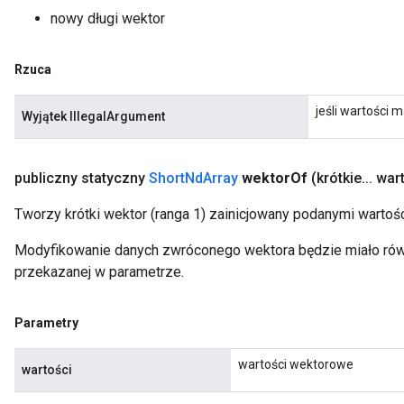
nowy długi wektor
Rzuca
jeśli wartości m
Wyjątek IllegalArgument
publiczny statyczny
Short
Nd
Array
wektor
Of
(krótkie
.
.
.
wart
Tworzy krótki wektor (ranga 1) zainicjowany podanymi wartośc
Modyfikowanie danych zwróconego wektora będzie miało równ
przekazanej w parametrze.
Parametry
wartości wektorowe
wartości