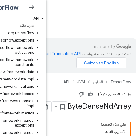
API
JVM
نظرة عامّة
org
.
tensorflow
org
.
tensorflow
.
exceptions
org
.
tensorflow
.
framework
.
activations
Clo‏
.
org
.
tensorflow
.
framework
.
constraints
org
.
tensorflow
.
framework
.
data
org
.
tensorflow
.
framework
.
data
.
impl
org
.
tensorflow
.
framework
.
initializers
org
.
tensorflow
.
framework
.
losses
org
.
tensorflow
.
framework
.
losses
.
impl
org
.
tensorflow
.
framework
.
metrics
org
.
tensorflow
.
framework
.
metrics
.
exceptions
org
.
tensorflow
.
framework
.
metrics
.