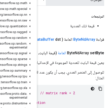
org
.
tensorflow
.
op
.
math
org
.
tensorflow
.
op
.
math
.
special
org
.
tensorflow
.
op
.
nn
org
.
tensorflow
.
op
.
nn
.
raw
org
.
tensorflow
.
op
.
quantization
org
.
tensorflow
.
op
.
ragged
org
.
tensorflow
.
op
.
random
Byte
Da
org
.
tensorflow
.
op
.
random
.
experimental
 المؤشرات الطويلة)
org
.
tensorflow
.
op
.
signal
org
.
tensorflow
.
op
.
sparse
ات المحددة.
org
.
tensorflow
.
op
.
strings
org
.
tensorflow
.
op
.
summary
حداثيات المقدمة مساويًا لعدد أبعاد هذه المصفوفة (أي رتبتها). على سبيل
org
.
tensorflow
.
op
.
tpu
org
.
tensorflow
.
op
.
train
org
.
tensorflow
.
op
.
xla
ByteNdArray
matrix
=
NdArrays
.
ofBytes
(
shape
(
2
,
2
));
org
.
tensorflow
.
proto
.
data
.
matrix
.
setByte
(
10
,
0
,
1
);
// succeeds
experimental
matrix
.
setByte
(
10
,
0
);
// throws IllegalRankExcep
org
.
tensorflow
.
proto
.
distruntime