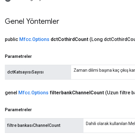
Genel Yöntemler
public
Mfcc
.
Options
dct
Cothird
Count
(Long dct
Cothird
Cou
Parametreler
Zaman dilimi başına kaç çıkış kana
dctKatsayısıSayısı
genel
Mfcc
.
Options
filterbank
Channel
Count
(Uzun filtre 
Parametreler
Dahili olarak kullanılan M
filtre bankasıChannelCount