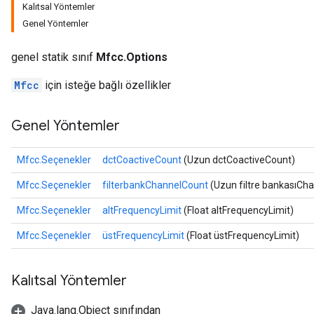
Kalıtsal Yöntemler
Genel Yöntemler
genel statik sınıf
Mfcc.Options
Mfcc
için isteğe bağlı özellikler
Genel Yöntemler
Mfcc.Seçenekler
dctCoactiveCount
(Uzun dctCoactiveCount)
Mfcc.Seçenekler
filterbankChannelCount
(Uzun filtre bankasıCh
r
Mfcc.Seçenekler
altFrequencyLimit
(Float altFrequencyLimit)
Mfcc.Seçenekler
üstFrequencyLimit
(Float üstFrequencyLimit)
Kalıtsal Yöntemler
Java.lang.Object sınıfından