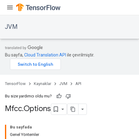
JVM
Bu sayfa,
Cloud Translation API
ile çevrilmiştir.
TensorFlow
Kaynaklar
JVM
API
Bu size yardımcı oldu mu?
Mfcc
.
Options
ions
Bu sayfada
Genel Yöntemler