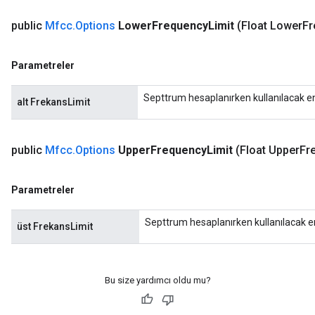
public
Mfcc
.
Options
Lower
Frequency
Limit
(Float Lower
Fr
Parametreler
Septtrum hesaplanırken kullanılacak e
alt FrekansLimit
public
Mfcc
.
Options
Upper
Frequency
Limit
(Float Upper
Fr
Parametreler
Septtrum hesaplanırken kullanılacak e
üst FrekansLimit
Bu size yardımcı oldu mu?