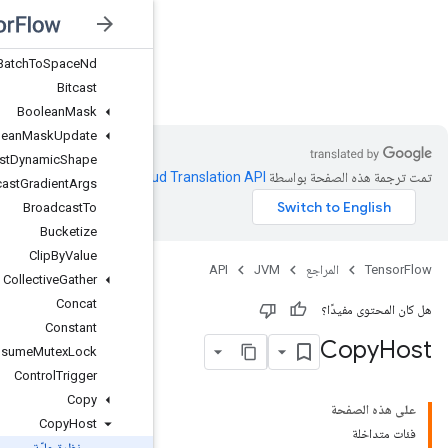
Batch
Batch
To
Space
Batch
To
Space
Nd
JVM
Bitcast
Boolean
Mask
Boolean
Mask
Update
Broadcast
Dynamic
Shape
.
Clou
Broadcast
Gradient
Args
Broadcast
To
Bucketize
Clip
By
Value
Collective
Gather
Concat
Constant
Consume
Mutex
Lock
Control
Trigger
Copy
Copy
Host
نظرة عامّة