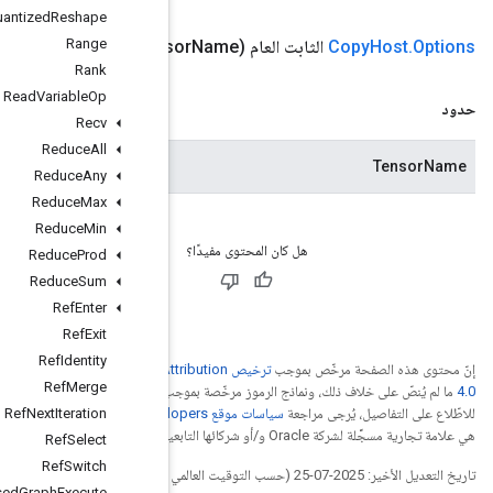
Quantized
Reshape
Range
Tensor
Name
(String Tens
Rank
Read
Variable
Op
Recv
Reduce
All
اسم موتر الإدخال.
Reduce
Any
Reduce
Max
Reduce
Min
Reduce
Prod
Reduce
Sum
Ref
Enter
Ref
Exit
Ref
Identity
ترخيص Creative Commons A
Ref
Merge
.
ترخيص Apache 2.0‏
ما
Ref
Next
. إنّ Java
Iteration
Ref
Select
Ref
Switch
Remote
Fused
Graph
Execute