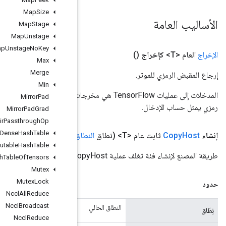
Map
Size
Map
Stage
Map
Unstage
Map
Unstage
No
Key
Max
Merge
Min
المدخلات إلى عمليات TensorFlow هي مخرجات عملية TensorFlow أخرى. يتم استخدام هذه الطريقة للحصول على مقبض
Mirror
Pad
Mirror
Pad
Grad
Mlir
Passthrough
Op
Mutable
Dense
Hash
Table
خيارات)
.
.
.
والخيارات
<T>،
المعامل
، وإدخال
ا
Mutable
Hash
Table
Mutable
Hash
Table
Of
Tensors
Mutex
Mutex
Lock
Nccl
All
Reduce
Nccl
Broadcast
Nccl
Reduce