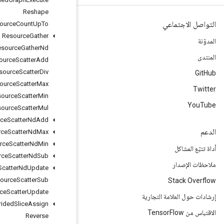
Reshape
Resource
Count
Up
To
Resource
Gather
Resource
Gather
Nd
Resource
Scatter
Add
Resource
Scatter
Div
Resource
Scatter
Max
Resource
Scatter
Min
Resource
Scatter
Mul
Resource
Scatter
Nd
Add
Resource
Scatter
Nd
Max
Resource
Scatter
Nd
Min
Resource
Scatter
Nd
Sub
Resource
Scatter
Nd
Update
Resource
Scatter
Sub
Resource
Scatter
Update
Resource
Strided
Slice
Assign
Reverse