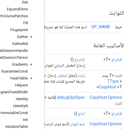
Exit
Expand
Dims
Extract
Volume
Patches
Fill
اسم هذه العملية كما هو
Fingerprint
Gather
Gather
Nd
Get
Session
Handle
Get
Session
Tensor
Gradients
إ
Guarantee
Const
الخيارات)
الخيارات...
<T>،
المعام
Hash
Table
طريقة المصنع 
Helpers
Histogram
Fixed
Width
(قائمة <سلسلة> 
Identity
Identity
N
Immutable
Const
Init
(اس
Initialize
Table