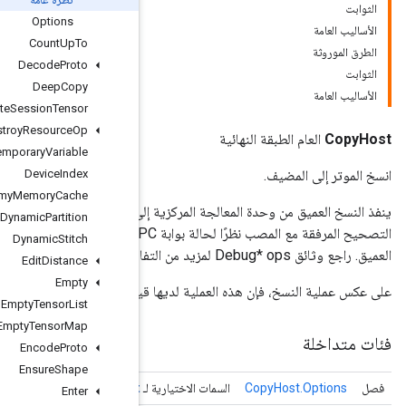
Options
Count
Up
To
Decode
Proto
Deep
Copy
Delete
Session
Tensor
Destroy
Resource
Op
Destroy
Temporary
Variable
Device
Index
Dummy
Memory
Cache
ينفذ النسخ العميق من وحدة المعالجة المركزية إلى وحدة المعالجة المر
Dynamic
Partition
التصحيح المرفقة مع المصب نظرًا لحالة بوابة gRPC الحالية، فسيقوم الإخراج ببساطة بإعادة توجيه موتر الإدخال دون النسخ
Dynamic
Stitch
Edit
Distance
Empty
على عكس 
Empty
Tensor
List
Empty
Tensor
Map
Encode
Proto
Ensure
Shape
Copy
Host
ا
Enter