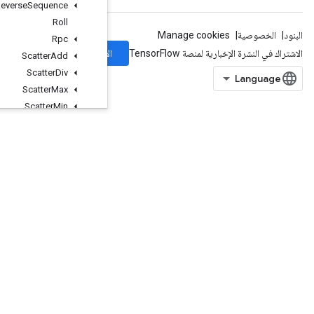
Reverse
Sequence
Roll
Rpc
الاشتراك
Scatter
Add
Scatter
Div
Scatter
Max
Scatter
Min
ScatterMul
ScatterNd
ScatterNdAdd
ScatterNdMax
ScatterNdMin
ScatterNdNonAliasingAdd
ScatterNdSub
ScatterNdUpdate
ScatterSub
ScatterUpdate
Select
Send