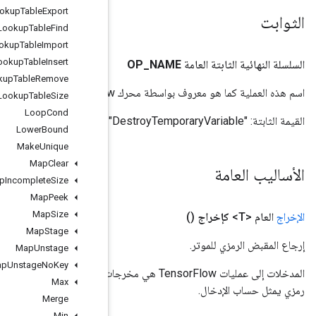
Lookup
Table
Export
Lookup
Table
Find
Lookup
Table
Import
Lookup
Table
Insert
Lookup
Table
Remove
Lookup
Table
Size
Loop
Cond
Lower
Bound
Make
Unique
Map
Clear
Map
Incomplete
Size
Map
Peek
Map
Size
Map
Stage
Map
Unstage
Map
Unstage
No
Key
المدخلات إلى عمليات TensorFlow هي مخرجات عملية TensorFlow أخرى. يتم استخدام هذه الطريقة للحصول على مقبض
Max
Merge
Min