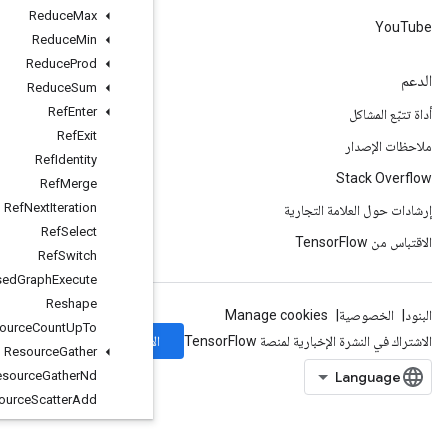
Reduce
Max
Reduce
Min
Reduce
Prod
Reduce
Sum
Ref
Enter
Ref
Exit
Ref
Identity
Ref
Merge
Ref
Next
Iteration
Ref
Select
Ref
Switch
Remote
Fused
Graph
Execute
Reshape
Resource
Count
Up
To
الاشتراك
Resource
Gather
Resource
Gather
Nd
Resource
Scatter
Add
Resource
Scatter
Div
ResourceScatterMax