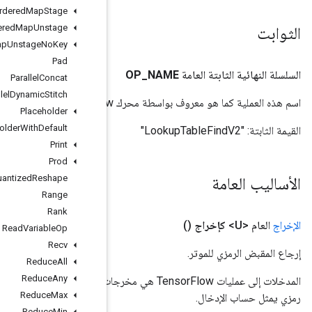
Ordered
Map
Stage
Ordered
Map
Unstage
Ordered
Map
Unstage
No
Key
Pad
Parallel
Concat
Parallel
Dynamic
Stitch
Placeholder
Placeholder
With
Default
Print
Prod
Quantized
Reshape
Range
Rank
Read
Variable
Op
Recv
Reduce
All
Reduce
Any
المدخلات إلى عمليات TensorFlow هي مخرجات عملية TensorFlow أخرى. يتم استخدام هذه الطريقة للحصول على مقبض
Reduce
Max
Reduce
Min