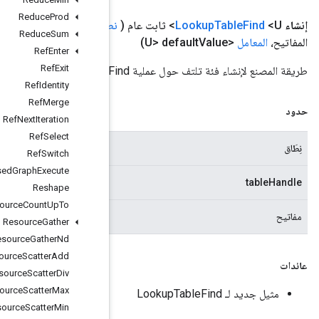
Reduce
Prod
طاق
النطاق،
المعامل
<؟> table
Handle،
المعامل
<؟ يمتد
TType
>
Reduce
Sum
Ref
Enter
Ref
Exit
Ref
Identity
Ref
Merge
Ref
Next
Iteration
Ref
Select
النطاق الحالي
Ref
Switch
Remote
Fused
Graph
Execute
التعامل مع الطاولة.
Reshape
Resource
Count
Up
To
أي شكل. مفاتيح للبحث.
Resource
Gather
Resource
Gather
Nd
Resource
Scatter
Add
Resource
Scatter
Div
Resource
Scatter
Max
Resource
Scatter
Min