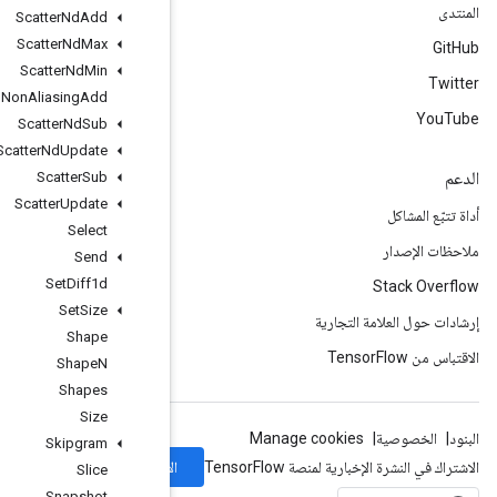
Scatter
Nd
Add
Scatter
Nd
Max
Scatter
Nd
Min
Scatter
Nd
Non
Aliasing
Add
Scatter
Nd
Sub
Scatter
Nd
Update
Scatter
Sub
Scatter
Update
Select
Send
Set
Diff1d
Set
Size
Shape
Shape
N
Shapes
Size
Skipgram
الاشتراك
Slice
Snapshot