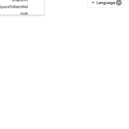
Space
To
Batch
Nd
Split
SplitV
Squeeze
Stack
Stage
StageClear
StagePeek
StageSize
StopGradient
StridedSlice
StridedSliceAssign
StridedSliceGrad
StridedSliceHelper
Sum
SwitchCond
TemporaryVariable
TensorArray