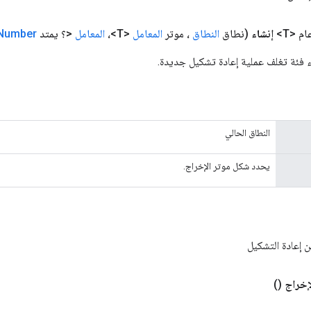
م <T>
إنشاء
(نطاق
النطاق
، موتر
المعامل
<T>،
المعامل
<؟ يمتد
Number
 فئة تغلف عملية إعادة تشكيل جديدة.
النطاق الحالي
يحدد شكل موتر الإخراج.
 إعادة التشكيل
إخراج
()