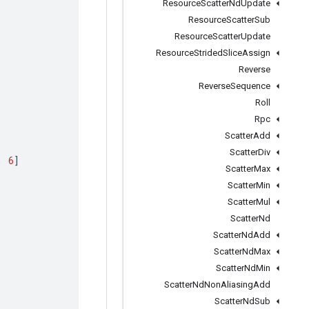
Resource
Scatter
Nd
Update
Resource
Scatter
Sub
Resource
Scatter
Update
Resource
Strided
Slice
Assign
Reverse
Reverse
Sequence
Roll
Rpc
Scatter
Add
Scatter
Div
,
6
]
Scatter
Max
Scatter
Min
Scatter
Mul
Scatter
Nd
Scatter
Nd
Add
Scatter
Nd
Max
Scatter
Nd
Min
Scatter
Nd
Non
Aliasing
Add
Scatter
Nd
Sub