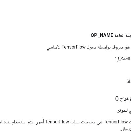
بتة العامة
NAME
_
OP
وف بواسطة محرك TensorFlow الأساسي
 التشكيل"
مة
إخراج
()
 للموتر.
المدخلات إلى عمليات TensorFlow هي مخرجات عملية rFlow
دخال.