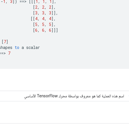
-
1
,
3
]
)
==
>
[[[
1
,
1
,
1
]
,
[
2
,
2
,
2
]
,
[
3
,
3
,
3
]]
,
[[
4
,
4
,
4
]
,
[
5
,
5
,
5
]
,
[
6
,
6
,
6
]]]
[
7
]
shapes
to
a
scalar
==
>
7
اسم هذه العملية كما هو معروف بواسطة محرك TensorFlow الأساسي