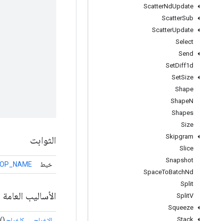
Scatter
Nd
Update
Scatter
Sub
Scatter
Update
Select
Send
Set
Diff1d
Set
Size
Shape
Shape
N
Shapes
Size
Skipgram
الثوابت
Slice
Snapshot
خيط
OP_NAME
Space
To
Batch
Nd
Split
الأساليب العامة
Split
V
Squeeze
Stack
الإخراج
كإخراج
()