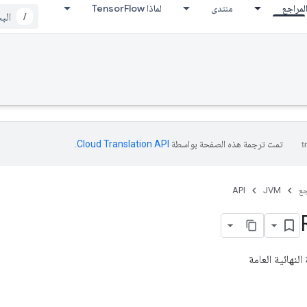
لمراجع
منتدى
لماذا TensorFlow
/
تمت ترجمة هذه الصفحة بواسطة
Cloud Translation API‏
.
جع
JVM
API
النهائية العامة