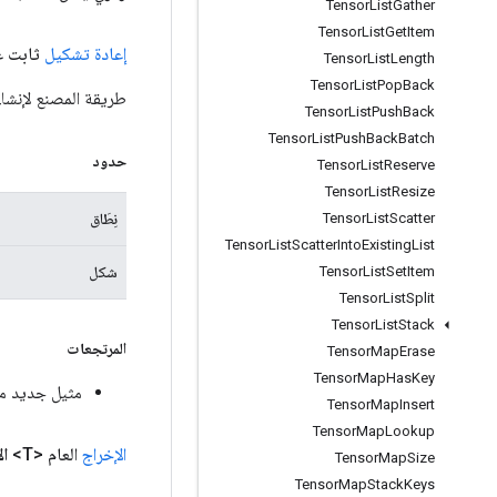
Tensor
List
Gather
Tensor
List
Get
Item
إعادة تشكيل
ثابت عا
Tensor
List
Length
Tensor
List
Pop
Back
طريقة المصنع لإنشاء
Tensor
List
Push
Back
Tensor
List
Push
Back
Batch
حدود
Tensor
List
Reserve
Tensor
List
Resize
نِطَاق
Tensor
List
Scatter
Tensor
List
Scatter
Into
Existing
List
شكل
Tensor
List
Set
Item
Tensor
List
Split
Tensor
List
Stack
المرتجعات
Tensor
Map
Erase
Tensor
Map
Has
Key
مثيل جديد من
Tensor
Map
Insert
Tensor
Map
Lookup
الإخراج
العام <T>
ال
Tensor
Map
Size
Tensor
Map
Stack
Keys