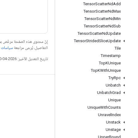
Tensor
Scatter
Nd
Add
Tensor
Scatter
Nd
Max
Tensor
Scatter
Nd
Min
Tensor
Scatter
Nd
Sub
Tensor
Scatter
Nd
Update
Tensor
Strided
Slice
Update
إنّ محتوى هذه الصفحة مرخّص 
التفاصيل، يُرجى مراجعة
سياسات موقع elopers
Tile
Timestamp
تاريخ التعديل الأخير: 2026-04-10 (حسب التوقيت العالمي المتفَّق عليه)
Top
KUnique
Top
KWith
Unique
Try
Rpc
Unbatch
التواصل الاجتماعي
Unbatch
Grad
المدوّنة
Unique
المنتدى
Unique
With
Counts
Unravel
Index
GitHub
Unstack
Twitter
Unstage
YouTube
Upper
Bound