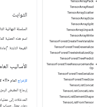
Tensor
Array
Pack
Tensor
Array
Read
Tensor
Array
Scatter
الثوابت
Tensor
Array
Size
Tensor
Array
Split
السلسلة النهائية الثا
Tensor
Array
Unpack
Tensor
Array
Write
اسم هذه العملية كما هو معر
Tensor
Forest
Create
Tree
Variable
Tensor
Forest
Tree
Deserialize
القيمة الثابتة:
"إعادة
Tensor
Forest
Tree
Is
Initialized
Op
Tensor
Forest
Tree
Predict
Tensor
Forest
Tree
Resource
Handle
الأساليب العا
Op
Tensor
Forest
Tree
Serialize
Tensor
Forest
Tree
Size
الإخراج
العام <T>
ك
Tensor
List
Concat
إرجاع المقبض الرمزي
Tensor
List
Concat
Lists
Tensor
List
Element
Shape
Tensor
List
From
Tensor
رمزي يمثل حساب الإ