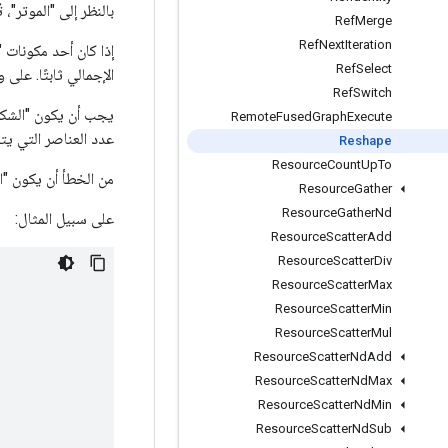
بالنظر إلى "الموتر"، 
Ref
Merge
Ref
Next
Iteration
Ref
Select
الإجمالي ثابتًا. على وجه الخصوص، يتم تس
Ref
Switch
يجب أن يكون "الشكل"
Remote
Fused
Graph
Execute
عدد العناصر التي يت
Reshape
Resource
Count
Up
To
من الخطأ أن يكون "ا
Resource
Gather
Resource
Gather
Nd
على سبيل المثال:
Resource
Scatter
Add
Resource
Scatter
Div
Resource
Scatter
Max
Resource
Scatter
Min
Resource
Scatter
Mul
Resource
Scatter
Nd
Add
Resource
Scatter
Nd
Max
Resource
Scatter
Nd
Min
Resource
Scatter
Nd
Sub