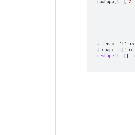
reshape
(
t
,
[
2
,
#
tensor
't'
is
#
shape
`
[]
`
re
reshape
(
t
,
[]
)