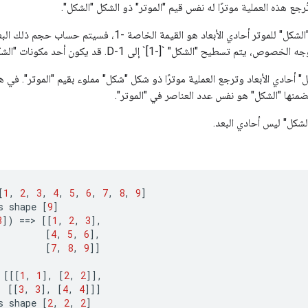
تُرجع هذه العملية موترًا له نفس قيم "الموتر" ذو الشكل "الشكل".
إذا كان أحد مكونات "الشكل" للموتر أحادي الأبعاد هو القيمة الخاص
طيح "الشكل" `[-1]` إلى 1-D. قد يكون أحد مكونات "الشكل" غير معروف على الأكثر.
 أحادي الأبعاد وترجع العملية موترًا ذو شكل "شكل" مملوء بقيم "الموتر". في 
ضمنها "الشكل" هو نفس عدد العناصر في "الموتر".
لشكل" ليس أحادي البعد.
[
1
,
2
,
3
,
4
,
5
,
6
,
7
,
8
,
9
]
s
shape
[
9
]
3
]
)
==
>
[[
1
,
2
,
3
]
,
[
4
,
5
,
6
]
,
[
7
,
8
,
9
]]
[[[
1
,
1
]
,
[
2
,
2
]]
,
[[
3
,
3
]
,
[
4
,
4
]]]
s
shape
[
2
,
2
,
2
]