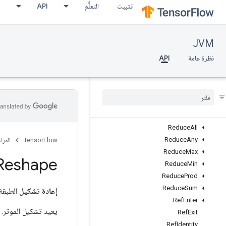
تثبيت
التعلُّم
API
ا
ParallelDynamicStitch
Placeholder
PlaceholderWithDefault
JVM
Print
Prod
نظرة عامة
API
QuantizedReshape
Range
Rank
Read
Variable
Op
Recv
Reduce
All
Reduce
Any
TensorFlow
المرا
Reduce
Max
Reshape
Reduce
Min
Reduce
Prod
Reduce
Sum
إعادة تشكيل
الطبقة 
Ref
Enter
يعيد تشكيل الموتر.
Ref
Exit
Ref
Identity