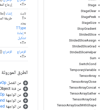
<T>
إرجاع المق
Stage
Stage
Clear
ثابت
إنشاء
(نطا
Stage
Peek
<T
طريقة المص
Stage
Size
يمتد
TType
Stop
Gradient
>
إعادة
Strided
Slice
تشكيل
Strided
Slice
Assign
<T>
Strided
Slice
Grad
الإخراج
الإخراج
()
Strided
Slice
Helper
<T>
Sum
Switch
Cond
Temporary
Variable
الطرق الموروثة
Tensor
Array
Tensor
Array
Close
من الفصل
awOp
Tensor
Array
Concat
من فئة java.lang.Object
Tensor
Array
Gather
من الواجهة
.Op
Tensor
Array
Grad
من الواجهة
and
Tensor
Array
Grad
With
Shape
من الواجهة
ped