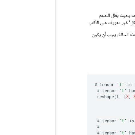
ة -1، فسيتم حساب حجم ذلك البعد بحيث يظل الحجم
هذه الحالة، يجب أن يكون
#
tensor
't'
is
#
tensor
't'
ha
reshape
(
t
,
[
3
,
#
tensor
't'
is
#
#
tensor
't'
ha