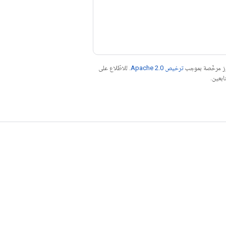
موز مرخّصة بموجب
ترخيص Apache 2.0‏
. للاطّلاع على