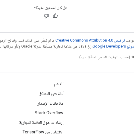
هل كان المحتوى مفيدًا؟
بموجب
ترخيص Creative Commons Attribution 4.0‏
ما لم يُنصّ على خلاف ذلك، ونماذج الر
Google Dev‏
. إنّ Java هي علامة تجارية مسجَّلة لشركة Oracle و/أو شركائها التابعين.
الدعم
أداة تتبّع المشاكل
ملاحظات الإصدار
Stack Overflow
إرشادات حول العلامة التجارية
الاقتباس من TensorFlow