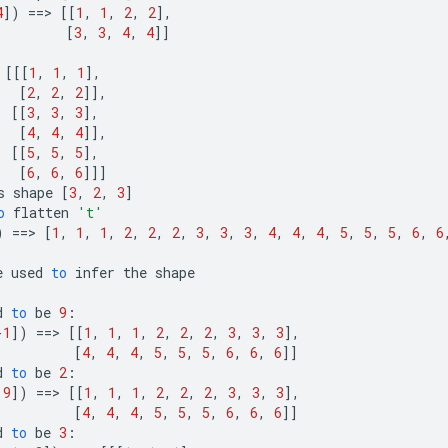
4
]
)
==
>
[[
1
,
1
,
2
,
2
]
,
[
3
,
3
,
4
,
4
]]
[[[
1
,
1
,
1
]
,
[
2
,
2
,
2
]]
,
[[
3
,
3
,
3
]
,
[
4
,
4
,
4
]]
,
[[
5
,
5
,
5
]
,
[
6
,
6
,
6
]]]
s
shape
[
3
,
2
,
3
]
o
flatten
't'
)
==
>
[
1
,
1
,
1
,
2
,
2
,
2
,
3
,
3
,
3
,
4
,
4
,
4
,
5
,
5
,
5
,
6
,
6
e
used
to
infer
the
shape
d
to
be
9
:
-
1
]
)
==
>
[[
1
,
1
,
1
,
2
,
2
,
2
,
3
,
3
,
3
]
,
[
4
,
4
,
4
,
5
,
5
,
5
,
6
,
6
,
6
]]
d
to
be
2
:
9
]
)
==
>
[[
1
,
1
,
1
,
2
,
2
,
2
,
3
,
3
,
3
]
,
[
4
,
4
,
4
,
5
,
5
,
5
,
6
,
6
,
6
]]
d
to
be
3
: