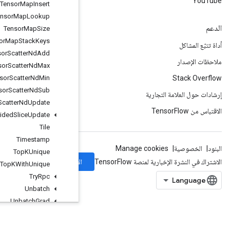
Tensor
Map
Insert
Tensor
Map
Lookup
Tensor
Map
Size
Tensor
Map
Stack
Keys
Tensor
Scatter
Nd
Add
Tensor
Scatter
Nd
Max
Tensor
Scatter
Nd
Min
Tensor
Scatter
Nd
Sub
Tensor
Scatter
Nd
Update
Tensor
Strided
Slice
Update
Tile
Timestamp
Top
KUnique
الاشتراك
Top
KWith
Unique
Try
Rpc
Unbatch
Unbatch
Grad
Unique
UniqueWithCounts