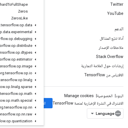
Xla
Spmd
Shard
To
Full
Shape
Zeros
Zeros
Like
org
.
tensorflow
.
op
.
data
org
.
tensorflow
.
op
.
data
.
experimental
org
.
tensorflow
.
op
.
debugging
org
.
tensorflow
.
op
.
distribute
org
.
tensorflow
.
op
.
dtypes
org
.
tensorflow
.
op
.
estimator
org
.
tensorflow
.
op
.
image
org
.
tensorflow
.
op
.
io
org
.
tensorflow
.
op
.
linalg
org
.
tensorflow
.
op
.
linalg
.
sparse
org
.
tensorflow
.
op
.
math
org
.
tensorflow
.
op
.
math
.
special
الاشتراك
org
.
tensorflow
.
op
.
nn
org
.
tensorflow
.
op
.
nn
.
raw
org
.
tensorflow
.
op
.
quantization
org
.
tensorflow
.
op
.
ragged