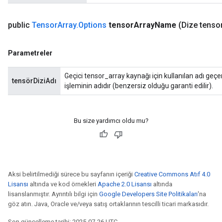
public
Tensor
Array
.
Options
tensor
Array
Name
(Dize tenso
Parametreler
Geçici tensor_array kaynağı için kullanılan adı geçe
tensörDiziAdı
işleminin adıdır (benzersiz olduğu garanti edilir).
Bu size yardımcı oldu mu?
Aksi belirtilmediği sürece bu sayfanın içeriği
Creative Commons Atıf 4.0
Lisansı
altında ve kod örnekleri
Apache 2.0 Lisansı
altında
lisanslanmıştır. Ayrıntılı bilgi için
Google Developers Site Politikaları
'na
göz atın. Java, Oracle ve/veya satış ortaklarının tescilli ticari markasıdır.
Son güncelleme tarihi: 2025-07-26 UTC.