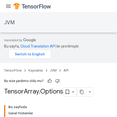
JVM
Bu sayfa,
Cloud Translation API
ile çevrilmiştir.
TensorFlow
Kaynaklar
JVM
API
Bu size yardımcı oldu mu?
Tensor
Array
.
Options
Bu sayfada
Genel Yöntemler