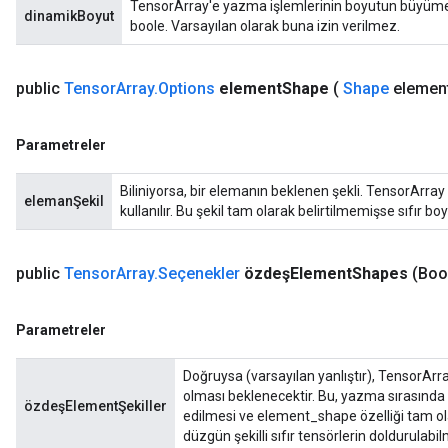
TensorArray'e yazma işlemlerinin boyutun büyümesin
dinamikBoyut
boole. Varsayılan olarak buna izin verilmez.
public
Tensor
Array
.
Options
element
Shape
(
Shape
elemen
Parametreler
Biliniyorsa, bir elemanın beklenen şekli. TensorArray 
elemanŞekil
kullanılır. Bu şekil tam olarak belirtilmemişse sıfır b
public
Tensor
Array
.
Seçenekler
özdeşElement
Shapes
(Boo
Parametreler
Doğruysa (varsayılan yanlıştır), TensorArra
olması beklenecektir. Bu, yazma sırasında t
özdeşElementŞekiller
edilmesi ve element_shape özelliği tam ol
düzgün şekilli sıfır tensörlerin doldurulabilm