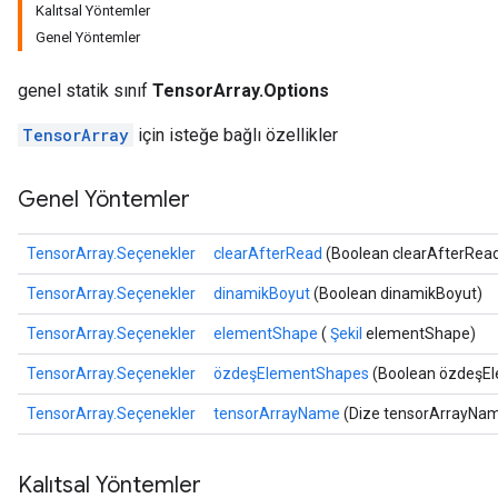
Kalıtsal Yöntemler
Genel Yöntemler
genel statik sınıf
TensorArray.Options
TensorArray
için isteğe bağlı özellikler
Genel Yöntemler
TensorArray.Seçenekler
clearAfterRead
(Boolean clearAfterRea
TensorArray.Seçenekler
dinamikBoyut
(Boolean dinamikBoyut)
TensorArray.Seçenekler
elementShape
(
Şekil
elementShape)
TensorArray.Seçenekler
özdeşElementShapes
(Boolean özdeşEle
TensorArray.Seçenekler
tensorArrayName
(Dize tensorArrayNa
Kalıtsal Yöntemler