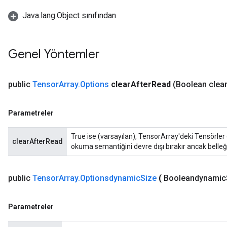
Java.lang.Object sınıfından
Genel Yöntemler
public
Tensor
Array
.
Options
clear
After
Read
(Boolean clea
Parametreler
True ise (varsayılan), TensorArray'deki Tensörler
clearAfterRead
okuma semantiğini devre dışı bırakır ancak belleğ
public
Tensor
Array
.
Optionsdynamic
Size
(
Booleandynamic
Parametreler