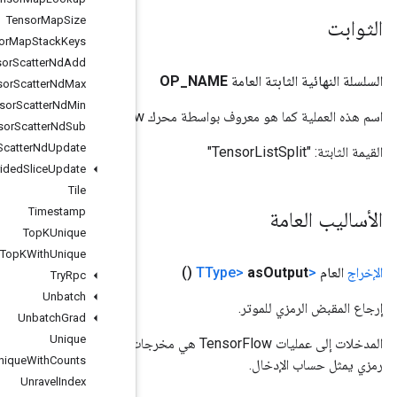
Tensor
Map
Size
Tensor
Map
Stack
Keys
Tensor
Scatter
Nd
Add
Tensor
Scatter
Nd
Max
Tensor
Scatter
Nd
Min
Tensor
Scatter
Nd
Sub
Tensor
Scatter
Nd
Update
Tensor
Strided
Slice
Update
Tile
Timestamp
Top
KUnique
Top
KWith
Unique
Try
Rpc
Unbatch
Unbatch
Grad
Unique
المدخلات إلى عمليات TensorFlow هي مخرجات عملية TensorFlow أخرى. يتم استخدام هذه الطريقة للحصول على مقبض
Unique
With
Counts
Unravel
Index