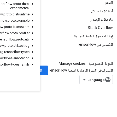
org
.
tensorflow
.
proto
.
data
.
experimental
org
.
tensorflow
.
proto
.
distruntime
org
.
tensorflow
.
proto
.
example
org
.
tensorflow
.
proto
.
framework
org
.
tensorflow
.
proto
.
profiler
org
.
tensorflow
.
proto
.
util
org
.
tensorflow
.
proto
.
util
.
testlog
org
.
tensorflow
.
types
org
.
tensorflow
.
types
.
annotation
org
.
tensorflow
.
types
.
family
الاشتراك