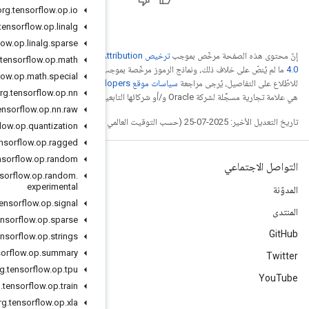
org
.
tensorflow
.
op
.
io
org
.
tensorflow
.
op
.
linalg
org
.
tensorflow
.
op
.
linalg
.
sparse
Creative Commons Attribu
org
.
tensorflow
.
op
.
math
جب
ترخيص Apache 2.0‏
.
org
.
tensorflow
.
op
.
math
.
special
. إنّ Java
org
.
tensorflow
.
op
.
nn
org
.
tensorflow
.
op
.
nn
.
raw
org
.
tensorflow
.
op
.
quantization
org
.
tensorflow
.
op
.
ragged
org
.
tensorflow
.
op
.
random
org
.
tensorflow
.
op
.
random
.
experimental
org
.
tensorflow
.
op
.
signal
org
.
tensorflow
.
op
.
sparse
org
.
tensorflow
.
op
.
strings
org
.
tensorflow
.
op
.
summary
org
.
tensorflow
.
op
.
tpu
org
.
tensorflow
.
op
.
train
org
.
tensorflow
.
op
.
xla