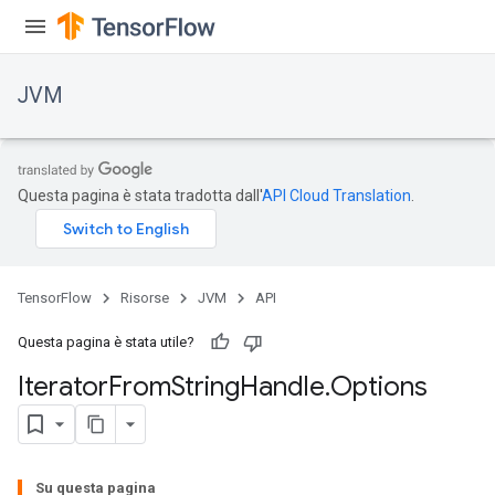
JVM
Questa pagina è stata tradotta dall'
API Cloud Translation
.
TensorFlow
Risorse
JVM
API
Questa pagina è stata utile?
Iterator
From
String
Handle
.
Options
Su questa pagina