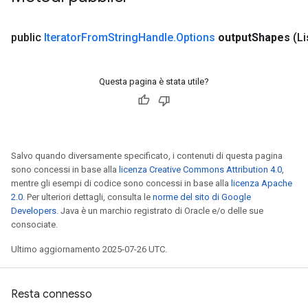
public
Iterator
From
String
Handle
.
Options
output
Shapes
(L
Questa pagina è stata utile?
Salvo quando diversamente specificato, i contenuti di questa pagina
sono concessi in base alla
licenza Creative Commons Attribution 4.0
,
mentre gli esempi di codice sono concessi in base alla
licenza Apache
2.0
. Per ulteriori dettagli, consulta le
norme del sito di Google
Developers
. Java è un marchio registrato di Oracle e/o delle sue
consociate.
Ultimo aggiornamento 2025-07-26 UTC.
Resta connesso