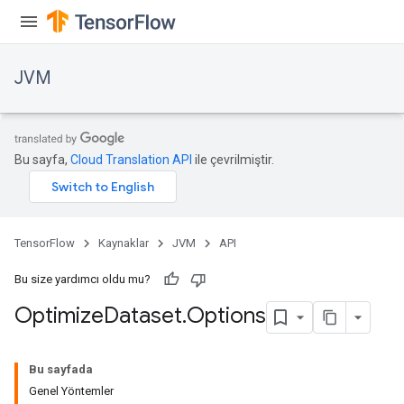
JVM
Bu sayfa,
Cloud Translation API
ile çevrilmiştir.
TensorFlow
Kaynaklar
JVM
API
Bu size yardımcı oldu mu?
Optimize
Dataset
.
Options
Bu sayfada
Genel Yöntemler