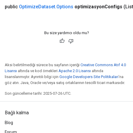
public
Optimize
Dataset
.
Options
optimizasyon
Configs
(Lis
Bu size yardımcı oldu mu?
Aksi belirtilmediği sürece bu sayfanın içeriği
Creative Commons Atıf 4.0
Lisansı
altında ve kod örnekleri
Apache 2.0 Lisansı
altında
lisanslanmıştır. Ayrıntılı bilgi için
Google Developers Site Politikaları
'na
göz atın. Java, Oracle ve/veya satış ortaklarının tescilli ticari markasıdır.
Son güncelleme tarihi: 2025-07-26 UTC.
Bağlı kalma
Blog
Forum