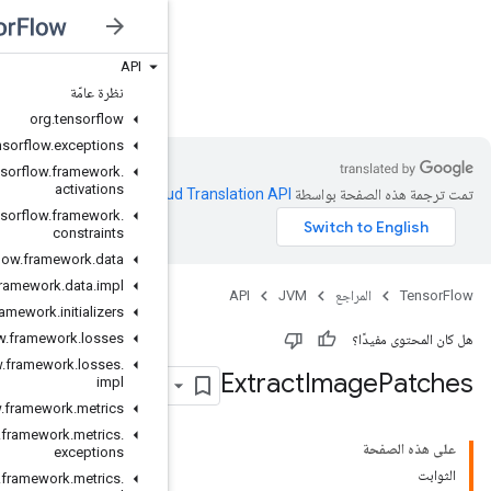
API
JVM
نظرة عامّة
org
.
tensorflow
org
.
tensorflow
.
exceptions
org
.
tensorflow
.
framework
.
activations
Clo‏
.
org
.
tensorflow
.
framework
.
constraints
org
.
tensorflow
.
framework
.
data
org
.
tensorflow
.
framework
.
data
.
impl
org
.
tensorflow
.
framework
.
initializers
org
.
tensorflow
.
framework
.
losses
org
.
tensorflow
.
framework
.
losses
.
impl
org
.
tensorflow
.
framework
.
metrics
org
.
tensorflow
.
framework
.
metrics
.
exceptions
org
.
tensorflow
.
framework
.
metrics
.