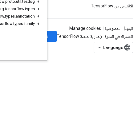
org
.
tensorflow
.
proto
.
util
.
testlog
org
.
tensorflow
.
types
org
.
tensorflow
.
types
.
annotation
org
.
tensorflow
.
types
.
family
الاشتراك