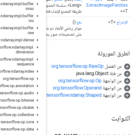
org
.
tensorflow
.
ndarray
.
impl
.
buffer
.
misc
ExtractImagePatch جديدة.
org
.
tensorflow
.
ndarray
.
impl
.
buffer
.
nio
.
buffer
.
impl
.
ndarray
.
tensorflow
.
org
موتر رباعي الأبعاد ذو شكل `[دفعة، out_rows، out_cols، ksize_rows * ksize_cols * العمق]` يحتوي
raw
 في بُعد "العمق".
org
.
tensorflow
.
ndarray
.
impl
.
dense
org
.
tensorflow
.
ndarray
.
impl
.
dimension
org
.
tensorflow
.
ndarray
.
impl
.
sequence
org
.
tensorflow
.
ndarray
.
index
org
.
tensorflow
.
op
org
.
tensorflow
.
op
.
annotation
org
.
tensorflow
.
op
.
audio
org.
org
.
tensorflow
.
op
.
bitwise
org
.
tensorflow
.
op
.
cluster
org
.
tensorflow
.
op
.
collective
org
.
tensorflow
.
op
.
core
org
.
tensorflow
.
op
.
data