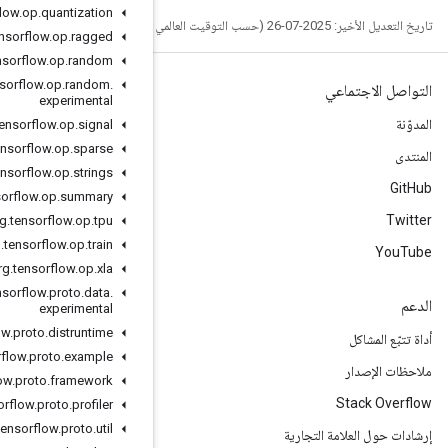
org
.
tensorflow
.
op
.
quantization
org
.
tensorflow
.
op
.
ragged
org
.
tensorflow
.
op
.
random
org
.
tensorflow
.
op
.
random
.
experimental
org
.
tensorflow
.
op
.
signal
org
.
tensorflow
.
op
.
sparse
org
.
tensorflow
.
op
.
strings
org
.
tensorflow
.
op
.
summary
org
.
tensorflow
.
op
.
tpu
org
.
tensorflow
.
op
.
train
org
.
tensorflow
.
op
.
xla
org
.
tensorflow
.
proto
.
data
.
experimental
org
.
tensorflow
.
proto
.
distruntime
org
.
tensorflow
.
proto
.
example
org
.
tensorflow
.
proto
.
framework
org
.
tensorflow
.
proto
.
profiler
org
.
tensorflow
.
proto
.
util