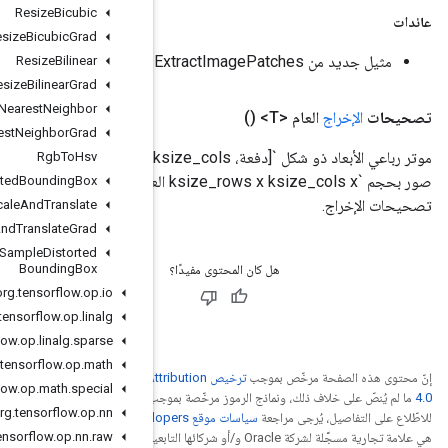
Resize
Bicubic
Resize
Bicubic
Grad
Resize
Bilinear
Resize
Bilinear
Grad
Resize
Nearest
Neighbor
Resize
Nearest
Neighbor
Grad
موتر رباعي الأبعاد ذو شكل `[دفعة، out_rows، out_cols، ksize_rows * ksize_cols * العمق]` يحتوي على تصحيحات
Rgb
To
Hsv
صور بحجم `ksize_rows x ksize_cols x العمق` موجهة في بُعد "العمق". لاحظ أن `out_rows` و`out_cols` هما أبعاد
Sample
Distorted
Bounding
Box
Scale
And
Translate
Scale
And
Translate
Grad
Stateless
Sample
Distorted
Bounding
Box
org
.
tensorflow
.
op
.
io
org
.
tensorflow
.
op
.
linalg
org
.
tensorflow
.
op
.
linalg
.
sparse
org
.
tensorflow
.
op
.
math
Creative Commons Attribu
org
.
tensorflow
.
op
.
math
.
special
جب
ترخيص Apache 2.0‏
.
org
.
tensorflow
.
op
.
nn
. إنّ Java
org
.
tensorflow
.
op
.
nn
.
raw