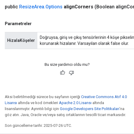
public
Resize
Area
.
Options
align
Corners
(Boolean align
Cor
Parametreler
Doğruysa, giriş ve çıkış tensörlerinin 4 köşe pikseli
HizalaKöşeler
korunarak hizalanır. Varsayılan olarak false olur.
Bu size yardımcı oldu mu?
x
Aksi belirtilmediği sürece bu sayfanın içeriği
Creative Commons Atıf 4.0
Lisansı
altında ve kod örnekleri
Apache 2.0 Lisansı
altında
lisanslanmıştır. Ayrıntılı bilgi için
Google Developers Site Politikaları
'na
göz atın. Java, Oracle ve/veya satış ortaklarının tescilli ticari markasıdır.
Son güncelleme tarihi: 2025-07-26 UTC.