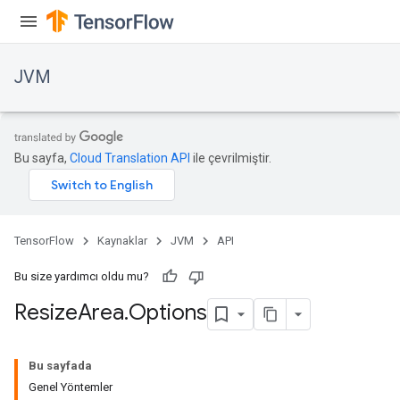
JVM
Bu sayfa,
Cloud Translation API
ile çevrilmiştir.
TensorFlow
Kaynaklar
JVM
API
Bu size yardımcı oldu mu?
Resize
Area
.
Options
Bu sayfada
Genel Yöntemler