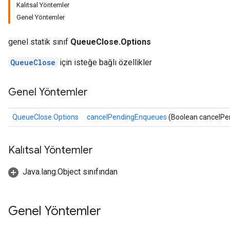
Kalıtsal Yöntemler
Genel Yöntemler
genel statik sınıf
QueueClose.Options
QueueClose
için isteğe bağlı özellikler
Genel Yöntemler
QueueClose.Options
cancelPendingEnqueues
(Boolean cancelPe
Kalıtsal Yöntemler
Java.lang.Object sınıfından
Genel Yöntemler