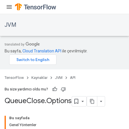
JVM
Bu sayfa,
Cloud Translation API
ile çevrilmiştir.
TensorFlow
Kaynaklar
JVM
API
Bu size yardımcı oldu mu?
Queue
Close
.
Options
Bu sayfada
Genel Yöntemler