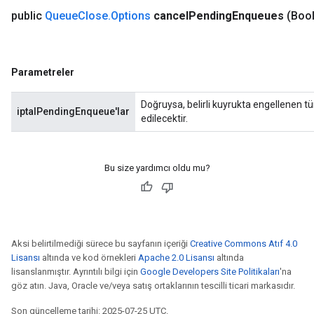
public
Queue
Close
.
Options
cancel
Pending
Enqueues
(Boo
Parametreler
Doğruysa, belirli kuyrukta engellenen t
iptalPendingEnqueue'lar
edilecektir.
Bu size yardımcı oldu mu?
Aksi belirtilmediği sürece bu sayfanın içeriği
Creative Commons Atıf 4.0
Lisansı
altında ve kod örnekleri
Apache 2.0 Lisansı
altında
lisanslanmıştır. Ayrıntılı bilgi için
Google Developers Site Politikaları
'na
göz atın. Java, Oracle ve/veya satış ortaklarının tescilli ticari markasıdır.
Son güncelleme tarihi: 2025-07-25 UTC.