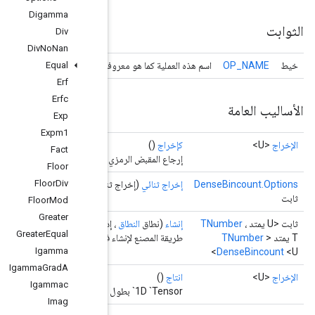
Digamma
Div
Div
No
Nan
حرك TensorFlow الأساسي
Equal
Erf
Erfc
Exp
Expm1
Fact
 للموتر.
Floor
Floor
Div
نائي منطقي)
Floor
Mod
Greater
إدخال
المعامل
<T>، حجم
المعامل
<T>، أوزان
المعامل
<U>،
الخيارات...
خيارات)
Greater
Equal
ملية DenseBincount جديدة.
Igamma
Igamma
Grad
A
Igammac
Imag