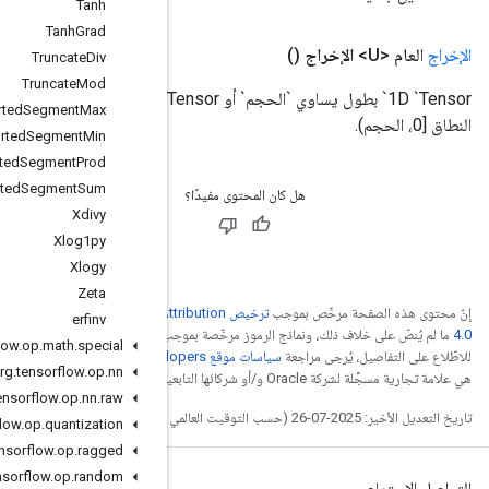
Tanh
Tanh
Grad
Truncate
Div
Truncate
Mod
1D `Tensor` بطول يساوي `الحجم` أو 2D `Tensor` مع [batch_size, `size`). الأعداد أو الأوزان المجمعة لكل قيمة في
Unsorted
Segment
Max
Unsorted
Segment
Min
Unsorted
Segment
Prod
Unsorted
Segment
Sum
Xdivy
Xlog1py
Xlogy
Zeta
Creative Commons Attribu
erfinv
جب
ترخيص Apache 2.0‏
.
org
.
tensorflow
.
op
.
math
.
special
. إنّ Java
org
.
tensorflow
.
op
.
nn
org
.
tensorflow
.
op
.
nn
.
raw
org
.
tensorflow
.
op
.
quantization
org
.
tensorflow
.
op
.
ragged
org
.
tensorflow
.
op
.
random