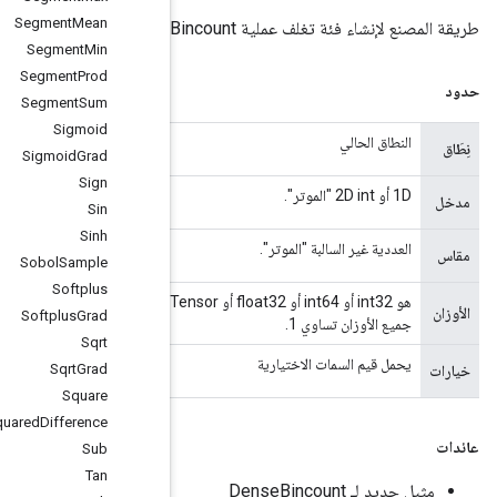
Segment
Mean
Segment
Min
Segment
Prod
Segment
Sum
Sigmoid
Sigmoid
Grad
Sign
Sin
Sinh
Sobol
Sample
Softplus
هو int32 أو int64 أو float32 أو float64 `Tensor` بنفس الشكل مثل `arr`، أو الطول 0 `Tensor`، وفي هذه الحالة يكون بمثابة
Softplus
Grad
Sqrt
Sqrt
Grad
Square
Squared
Difference
Sub
Tan