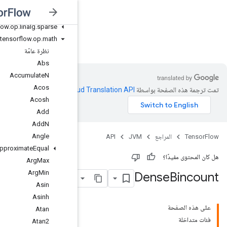
org
.
tensorflow
.
op
.
io
org
.
tensorflow
.
op
.
linalg
org
.
tensorflow
.
op
.
linalg
.
sparse
org
.
tensorflow
.
op
.
math
JVM
نظرة عامّة
Abs
Accumulate
N
Acos
Clo‏
.
Acosh
Add
Add
N
Angle
Approximate
Equal
Arg
Max
Arg
Min
Asin
Asinh
Atan
Atan2