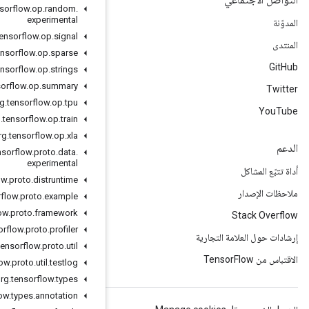
org
.
tensorflow
.
op
.
random
.
experimental
org
.
tensorflow
.
op
.
signal
org
.
tensorflow
.
op
.
sparse
org
.
tensorflow
.
op
.
strings
org
.
tensorflow
.
op
.
summary
org
.
tensorflow
.
op
.
tpu
org
.
tensorflow
.
op
.
train
org
.
tensorflow
.
op
.
xla
org
.
tensorflow
.
proto
.
data
.
experimental
org
.
tensorflow
.
proto
.
distruntime
org
.
tensorflow
.
proto
.
example
org
.
tensorflow
.
proto
.
framework
org
.
tensorflow
.
proto
.
profiler
org
.
tensorflow
.
proto
.
util
org
.
tensorflow
.
proto
.
util
.
testlog
org
.
tensorflow
.
types
org
.
tensorflow
.
types
.
annotation