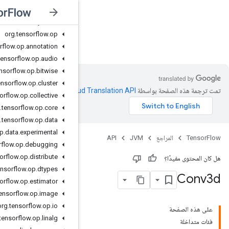
org
.
tensorflow
.
ndarray
.
impl
.
sequence
org
.
tensorflow
.
ndarray
.
index
org
.
tensorflow
.
op
JVM
org
.
tensorflow
.
op
.
annotation
org
.
tensorflow
.
op
.
audio
org
.
tensorflow
.
op
.
bitwise
org
.
tensorflow
.
op
.
cluster
Clo‏
.
org
.
tensorflow
.
op
.
collective
org
.
tensorflow
.
op
.
core
org
.
tensorflow
.
op
.
data
org
.
tensorflow
.
op
.
data
.
experimental
org
.
tensorflow
.
op
.
debugging
org
.
tensorflow
.
op
.
distribute
org
.
tensorflow
.
op
.
dtypes
org
.
tensorflow
.
op
.
estimator
org
.
tensorflow
.
op
.
image
org
.
tensorflow
.
op
.
io
org
.
tensorflow
.
op
.
linalg