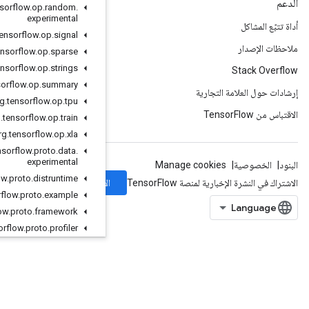
org
.
tensorflow
.
op
.
random
.
experimental
org
.
tensorflow
.
op
.
signal
org
.
tensorflow
.
op
.
sparse
org
.
tensorflow
.
op
.
strings
org
.
tensorflow
.
op
.
summary
org
.
tensorflow
.
op
.
tpu
org
.
tensorflow
.
op
.
train
org
.
tensorflow
.
op
.
xla
org
.
tensorflow
.
proto
.
data
.
experimental
org
.
tensorflow
.
proto
.
distruntime
الاشتراك
org
.
tensorflow
.
proto
.
example
org
.
tensorflow
.
proto
.
framework
org
.
tensorflow
.
proto
.
profiler
org
.
tensorflow
.
proto
.
util
org
.
tensorflow
.
proto
.
util
.
testlog
org
.
tensorflow
.
types
org
.
tensorflow
.
types
.
annotation