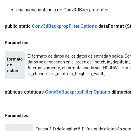
ize
una nueva instancia de Conv3dBackpropFilter
public static
Conv3d
Backprop
Filter
.
Options
data
Format
(S
Requantize
ize
Parámetros
AndReluAndRequantize
El formato de datos de los datos de entrada y salida. 
u
formato
datos se almacenan en el orden de: [batch, in_depth, in_
uAndRequantize
de
Alternativamente, el formato podría ser "NCDHW", el or
datos
in_channels, in_depth, in_height, in_width].
públicas estáticas
Conv3d
Backprop
Filter
.
Options
dilataci
AndRelu
AndReluAndRequantize
Parámetros
Tensor 1-D de longitud 5. El factor de dilatación pa