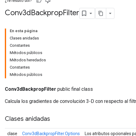
¿Te resultó útil?
Conv3d
Backprop
Filter
En esta página
Clases anidadas
Constantes
Métodos públicos
Métodos heredados
Constantes
Métodos públicos
Conv3dBackpropFilter
public final class
Calcula los gradientes de convolución 3-D con respecto al filtr
Clases anidadas
clase
Conv3dBackpropFilter.Options
Los atributos opcionales p