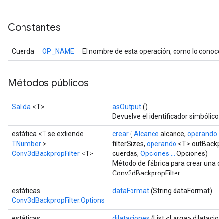
Constantes
Cuerda
OP_NAME
El nombre de esta operación, como lo conoc
Métodos públicos
Salida
<T>
asOutput
()
Devuelve el identificador simbólico
estática <T se extiende
crear
(
Alcance
alcance,
operando
TNumber
>
filterSizes,
operando
<T> outBackpr
Conv3dBackpropFilter
<T>
cuerdas,
Opciones ...
Opciones)
Método de fábrica para crear una 
Conv3dBackpropFilter.
estáticas
dataFormat
(String dataFormat)
Conv3dBackpropFilter.Options
estáticas
dilataciones
(List <Larga> dilataci