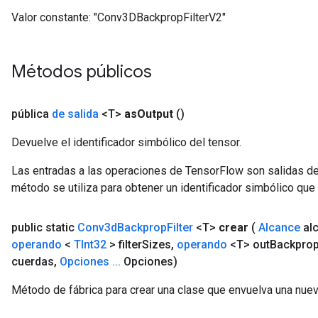
Valor constante:
"Conv3DBackpropFilterV2"
Métodos públicos
pública
de salida
<T>
as
Output
()
Devuelve el identificador simbólico del tensor.
Las entradas a las operaciones de TensorFlow son salidas de
método se utiliza para obtener un identificador simbólico que 
public static
Conv3d
Backprop
Filter
<T>
crear
(
Alcance
al
operando
<
TInt32
> filter
Sizes
,
operando
<T> out
Backpro
cuerdas
,
Opciones
.
.
.
Opciones)
Método de fábrica para crear una clase que envuelva una nue