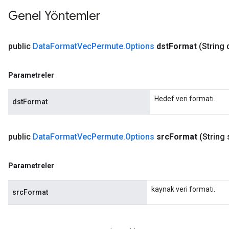
Genel Yöntemler
public
Data
Format
Vec
Permute
.
Options
dst
Format
(String 
Parametreler
Hedef veri formatı.
dstFormat
public
Data
Format
Vec
Permute
.
Options
src
Format
(String 
Parametreler
kaynak veri formatı.
srcFormat