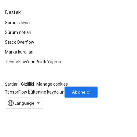
Destek
Sorun izleyici
AndRelu
Sürüm notları
AndReluAndRequantize
Stack Overflow
Marka kuralları
TensorFlow'dan Alıntı Yapma
Şartlar
Gizlilik
Manage cookies
Abone ol
TensorFlow bültenine kaydolun