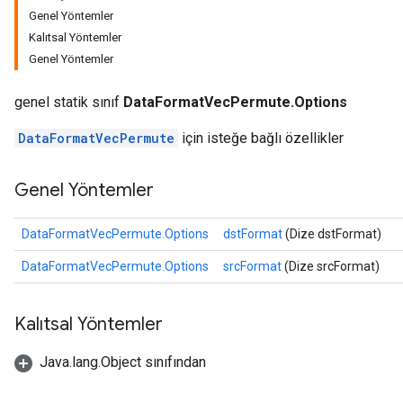
Genel Yöntemler
Kalıtsal Yöntemler
Genel Yöntemler
r
t
genel statik sınıf
DataFormatVecPermute.Options
DataFormatVecPermute
için isteğe bağlı özellikler
Genel Yöntemler
DataFormatVecPermute.Options
dstFormat
(Dize dstFormat)
DataFormatVecPermute.Options
srcFormat
(Dize srcFormat)
Kalıtsal Yöntemler
Java.lang.Object sınıfından