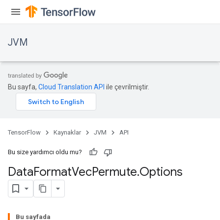
JVM
Bu sayfa,
Cloud Translation API
ile çevrilmiştir.
TensorFlow
Kaynaklar
JVM
API
Bu size yardımcı oldu mu?
Data
Format
Vec
Permute
.
Options
Bu sayfada