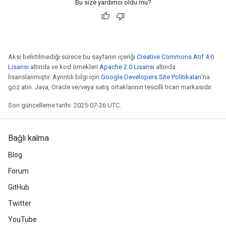
Bu size yardımcı oldu mu?
Aksi belirtilmediği sürece bu sayfanın içeriği
Creative Commons Atıf 4.0
Lisansı
altında ve kod örnekleri
Apache 2.0 Lisansı
altında
lisanslanmıştır. Ayrıntılı bilgi için
Google Developers Site Politikaları
'na
göz atın. Java, Oracle ve/veya satış ortaklarının tescilli ticari markasıdır.
Son güncelleme tarihi: 2025-07-26 UTC.
ize
Bağlı kalma
Blog
Forum
Requantize
ize
GitHub
AndReluAndRequantize
Twitter
u
YouTube
uAndRequantize