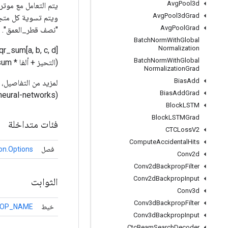
Avg
Pool3d
يتم التعامل مع موتر 
Avg
Pool3d
Grad
ويتم تسوية كل متجه
Avg
Pool
Grad
"نصف قطر_العمق". ب
Batch
Norm
With
Global
Normalization
Batch
Norm
With
Global
(التحيز + ألفا * sqr_sum) ** بيتا
Normalization
Grad
Bias
Add
Bias
Add
Grad
(http://papers.nips.cc/paper/4824-imagenet-classification-with-deep-convolutional-neural-networks ).
Block
LSTM
Block
LSTMGrad
فئات متداخلة
CTCLoss
V2
Compute
Accidental
Hits
فصل
on.Options
Conv2d
Conv2d
Backprop
Filter
Conv2d
Backprop
Input
الثوابت
Conv3d
Conv3d
Backprop
Filter
خيط
OP_NAME
Conv3d
Backprop
Input
Ctc
Beam
Search
Decoder