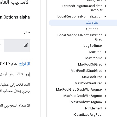
الأساليب العا
Learned
Unigram
Candidate
Sampler
Local
Response
Normalization
on
.
Options
alpha
نظرة عامّة
Options
حدود
Local
Response
Normalization
Grad
عا
ألفا
Log
Softmax
Max
Pool
Max
Pool3d
الإخراج
العام <T>
ك
Max
Pool3d
Grad
Max
Pool3d
Grad
Grad
إرجاع المقبض الرمزي
Max
Pool
Grad
Max
Pool
Grad
Grad
Max
Pool
Grad
Grad
With
Argmax
رمزي يمثل حساب الإ
Max
Pool
Grad
With
Argmax
Max
Pool
With
Argmax
الإصدار
التجريبي ال
Nth
Element
Quantized
Avg
Pool