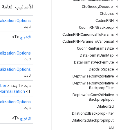
الأساليب العامة
Ctc
Greedy
Decoder
Ctc
Loss
lization.Options
Cudnn
RNN
ثابت
Cudnn
RNNBackprop
Cudnn
RNNCanonical
To
Params
الإخراج
<T>
Cudnn
RNNParams
To
Canonical
Cudnn
Rnn
Params
Size
lization.Options
Data
Format
Dim
Map
ثابت
Data
Format
Vec
Permute
lization.Options
Depth
To
Space
ثابت
Depthwise
Conv2d
Native
Depthwise
Conv2d
Native
ثابت <T يمتد
>
ber
Backprop
Filter
Normalization
<T>
Depthwise
Conv2d
Native
Backprop
Input
lization.Options
Dilation2d
ثابت
Dilation2d
Backprop
Filter
الإخراج
<T>
Dilation2d
Backprop
Input
Elu