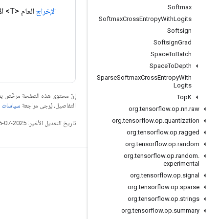
Softmax
الإخراج
العام <T>
ال
Softmax
Cross
Entropy
With
Logits
Softsign
Softsign
Grad
Space
To
Batch
Space
To
Depth
Sparse
Softmax
Cross
Entropy
With
Logits
إنّ محتوى هذه الصفحة مرخّص 
Top
K
التفاصيل، يُرجى مراجعة
سياسات موقع elopers
org
.
tensorflow
.
op
.
nn
.
raw
org
.
tensorflow
.
op
.
quantization
تاريخ التعديل الأخير: 2025-07-26 (حسب التوقيت العالمي المتفَّق عليه)
org
.
tensorflow
.
op
.
ragged
org
.
tensorflow
.
op
.
random
org
.
tensorflow
.
op
.
random
.
experimental
التواصل الاجتماعي
org
.
tensorflow
.
op
.
signal
المدوّنة
org
.
tensorflow
.
op
.
sparse
المنتدى
org
.
tensorflow
.
op
.
strings
org
.
tensorflow
.
op
.
summary
GitHub