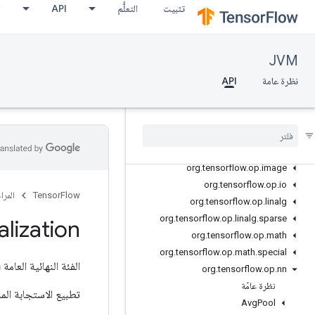
تثبيت
التعلُّم
API
ا
org.tensorflow.op.cluster
org.tensorflow.op.collective
org.tensorflow.op.core
JVM
org.tensorflow.op.data
نظرة عامة
API
org.tensorflow.op.data.experimental
org
.
tensorflow
.
op
.
debugging
org
.
tensorflow
.
op
.
distribute
org
.
tensorflow
.
op
.
dtypes
org
.
tensorflow
.
op
.
estimator
org
.
tensorflow
.
op
.
image
org
.
tensorflow
.
op
.
io
TensorFlow
المرا
org
.
tensorflow
.
op
.
linalg
org
.
tensorflow
.
op
.
linalg
.
sparse
lization
org
.
tensorflow
.
op
.
math
org
.
tensorflow
.
op
.
math
.
special
الفئة النهائية العامة
n
org
.
tensorflow
.
op
.
nn
نظرة عامّة
تطبيع الاستجابة الم
Avg
Pool