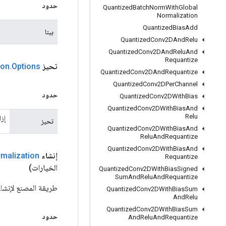
حدود
Quantized
Batch
Norm
With
Global
Normalization
Quantized
Bias
Add
بيتا
Quantized
Conv2DAnd
Relu
Quantized
Conv2DAnd
Relu
And
Requantize
تحيز
Options
.
ion
Quantized
Conv2DAnd
Requantize
Quantized
Conv2DPer
Channel
حدود
Quantized
Conv2DWith
Bias
Quantized
Conv2DWith
Bias
And
Relu
إزا
تحيز
Quantized
Conv2DWith
Bias
And
Relu
And
Requantize
Quantized
Conv2DWith
Bias
And
إنشاء
malization
Requantize
الخيارات)
Quantized
Conv2DWith
Bias
Signed
Sum
And
Relu
And
Requantize
طريقة المصنع لإنشاء فئة تغلف عملية n
Quantized
Conv2DWith
Bias
Sum
And
Relu
Quantized
Conv2DWith
Bias
Sum
حدود
And
Relu
And
Requantize