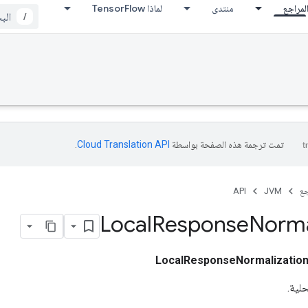
لمراجع
منتدى
لماذا TensorFlow
/
تمت ترجمة هذه الصفحة بواسطة
Cloud Translation API‏
.
جع
JVM
API
Local
Response
Norma
LocalResponseNormalizatio
حلية.