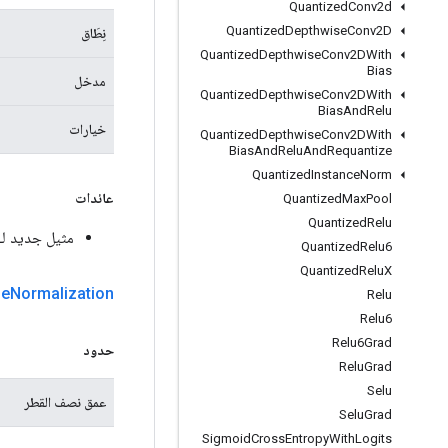
Quantized
Conv2d
Quantized
Depthwise
Conv2D
نِطَاق
Quantized
Depthwise
Conv2DWith
Bias
مدخل
Quantized
Depthwise
Conv2DWith
Bias
And
Relu
خيارات
Quantized
Depthwise
Conv2DWith
Bias
And
Relu
And
Requantize
Quantized
Instance
Norm
عائدات
Quantized
Max
Pool
Quantized
Relu
مثيل جديد لـ calResponseNormalization
Quantized
Relu6
Quantized
Relu
X
se
Normalization
Relu
Relu6
Relu6Grad
حدود
Relu
Grad
Selu
عمق نصف القطر
Selu
Grad
Sigmoid
Cross
Entropy
With
Logits