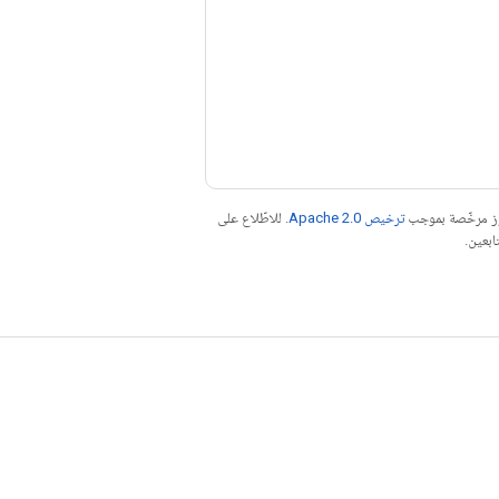
موز مرخّصة بموجب
ترخيص Apache 2.0‏
. للاطّلاع على