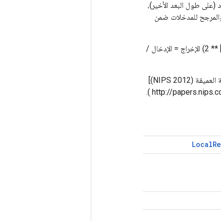
د (على طول البعد الأخير)،
والمرجح للمدخلات ضمن
sqr_sum[a, b, c, d] = مجموع(الإدخال[a, b, c, d - عمق_نصف القطر: d + عمق_نصف القطر + 1] ** 2) الإخراج = الإدخال /
لمزيد من التفاصيل، راجع [Krizhevsky et al., تصنيف ImageNet مع الشبكات العصبية التلافيفية العميقة (NIPS 2012)]
Local
R