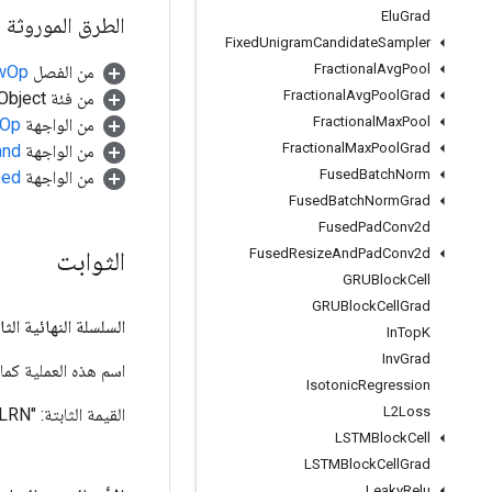
Elu
Grad
الطرق الموروثة
Fixed
Unigram
Candidate
Sampler
Fractional
Avg
Pool
من الفصل
awOp
Fractional
Avg
Pool
Grad
من فئة java.lang.Object
Fractional
Max
Pool
من الواجهة
.Op
Fractional
Max
Pool
Grad
من الواجهة
and
Fused
Batch
Norm
من الواجهة
ped
Fused
Batch
Norm
Grad
Fused
Pad
Conv2d
الثوابت
Fused
Resize
And
Pad
Conv2d
GRUBlock
Cell
GRUBlock
Cell
Grad
السلسلة النهائية الثا
In
Top
K
Inv
Grad
اسم هذه العملية كما هو معر
Isotonic
Regression
L2Loss
القيمة الثابتة:
"LRN"
LSTMBlock
Cell
LSTMBlock
Cell
Grad
Leaky
Relu