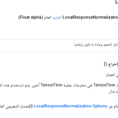
مة
Normalizati
Response
Local
الثابت
العام
(Float alpha)
مل الحجم، وعادة ما يكون إيجابيا.
إخراج
()
 للموتر.
المدخلات إلى عمليات TensorFlow هي مخرجات عملية rFlow
دخال.
عام من
Options
.
Normalization
Response
Local
(الإصدار التجريبي العا