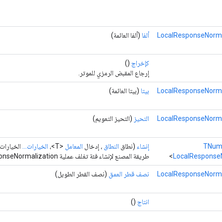
LocalResponseNorma
ألفا
(ألفا العائمة)
كإخراج
()
إرجاع المقبض الرمزي للموتر.
LocalResponseNorma
بيتا
(بيتا العائمة)
LocalResponseNorma
التحيز
(التحيز التعويم)
TNum
إنشاء
(نطاق
النطاق
، إدخال
المعامل
<T>،
الخيارات...
الخيارات
LocalResponse
طريقة المصنع لإنشاء فئة تغلف عملية LocalResponseNormalization جديدة.
LocalResponseNorma
نصف قطر العمق
(نصف القطر الطويل)
انتاج
()