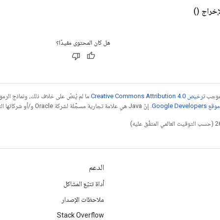
إخراج
()
هل كان المحتوى مفيدًا؟
بموجب
ترخيص Creative Commons Attribution 4.0‏
ما لم يُنصّ على خلاف ذلك، ونماذج الر
Google Dev‏
. إنّ Java هي علامة تجارية مسجَّلة لشركة Oracle و/أو شركائها التابعين.
الدعم
أداة تتبّع المشاكل
ملاحظات الإصدار
Stack Overflow