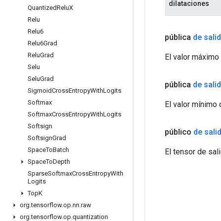
dilataciones
Quantized
Relu
X
Relu
Relu6
pública
de sali
Relu6Grad
Relu
Grad
El valor máximo 
Selu
Selu
Grad
pública
de sali
Sigmoid
Cross
Entropy
With
Logits
Softmax
El valor mínimo d
Softmax
Cross
Entropy
With
Logits
Softsign
público
de sali
Softsign
Grad
Space
To
Batch
El tensor de sali
Space
To
Depth
Sparse
Softmax
Cross
Entropy
With
Logits
Top
K
org
.
tensorflow
.
op
.
nn
.
raw
org
.
tensorflow
.
op
.
quantization