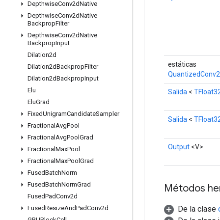
Depthwise
Conv2d
Native
Depthwise
Conv2d
Native
Backprop
Filter
Depthwise
Conv2d
Native
Backprop
Input
Dilation2d
estáticas
Dilation2d
Backprop
Filter
QuantizedConv2
Dilation2d
Backprop
Input
Elu
Salida
<
TFloat3
Elu
Grad
Fixed
Unigram
Candidate
Sampler
Salida
<
TFloat3
Fractional
Avg
Pool
Fractional
Avg
Pool
Grad
Output
<V>
Fractional
Max
Pool
Fractional
Max
Pool
Grad
Fused
Batch
Norm
Fused
Batch
Norm
Grad
Métodos he
Fused
Pad
Conv2d
De la clase
Fused
Resize
And
Pad
Conv2d
GRUBlock
Cell