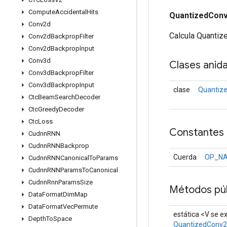
Compute
Accidental
Hits
QuantizedCon
Conv2d
Calcula Quantiz
Conv2d
Backprop
Filter
Conv2d
Backprop
Input
Conv3d
Clases anid
Conv3d
Backprop
Filter
Conv3d
Backprop
Input
clase
Quantiz
Ctc
Beam
Search
Decoder
Ctc
Greedy
Decoder
Ctc
Loss
Constantes
Cudnn
RNN
Cudnn
RNNBackprop
Cuerda
OP_N
Cudnn
RNNCanonical
To
Params
Cudnn
RNNParams
To
Canonical
Cudnn
Rnn
Params
Size
Métodos púb
Data
Format
Dim
Map
Data
Format
Vec
Permute
estática <V se e
Depth
To
Space
QuantizedConv2