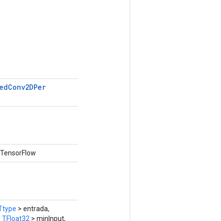
ed
Conv2DPer
e TensorFlow
Ttype
> entrada,
<
TFloat32
> minInput,