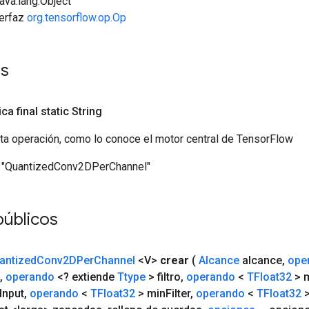
java.lang.Object
terfaz
org.tensorflow.op.Op
es
ica final static String
ta operación, como lo conoce el motor central de TensorFlow
"QuantizedConv2DPerChannel"
públicos
antized
Conv2DPer
Channel
<V>
crear
(
Alcance
alcance
,
ope
,
operando
<? extiende
Ttype
> filtro
,
operando
<
TFloat32
> 
Input
,
operando
<
TFloat32
> min
Filter
,
operando
<
TFloat32
>