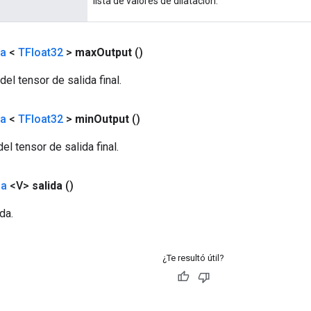
lista de valores de dilatación.
da
<
TFloat32
>
max
Output
()
del tensor de salida final.
da
<
TFloat32
>
min
Output
()
el tensor de salida final.
da
<V>
salida
()
da.
¿Te resultó útil?