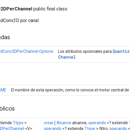
v2DPerChannel
public final class
edConv2D por canal.
adas
Quantiz
edConv2DPerChannel.Options
Los atributos opcionales para
Channel
AME
El nombre de esta operación, como lo conoce el motor central d
licos
xtiende
Ttype
>
crear
(
Alcance
alcance,
operando
<? extiende
DPerChannel
<V>
operando
<? extiende
Ttype
> filtro,
operando