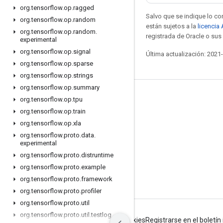
org
.
tensorflow
.
op
.
ragged
Salvo que se indique lo con
org
.
tensorflow
.
op
.
random
están sujetos a la
licencia
org
.
tensorflow
.
op
.
random
.
registrada de Oracle o sus 
experimental
org
.
tensorflow
.
op
.
signal
Última actualización: 2021
org
.
tensorflow
.
op
.
sparse
org
.
tensorflow
.
op
.
strings
org
.
tensorflow
.
op
.
summary
Mantente conectado
org
.
tensorflow
.
op
.
tpu
org
.
tensorflow
.
op
.
train
Blog
org
.
tensorflow
.
op
.
xla
Foro
org
.
tensorflow
.
proto
.
data
.
experimental
GitHub
org
.
tensorflow
.
proto
.
distruntime
Twitter
org
.
tensorflow
.
proto
.
example
YouTube
org
.
tensorflow
.
proto
.
framework
org
.
tensorflow
.
proto
.
profiler
org
.
tensorflow
.
proto
.
util
org
.
tensorflow
.
proto
.
util
.
testlog
Condiciones
Privacidad
Manage cookies
Registrarse en el boletí