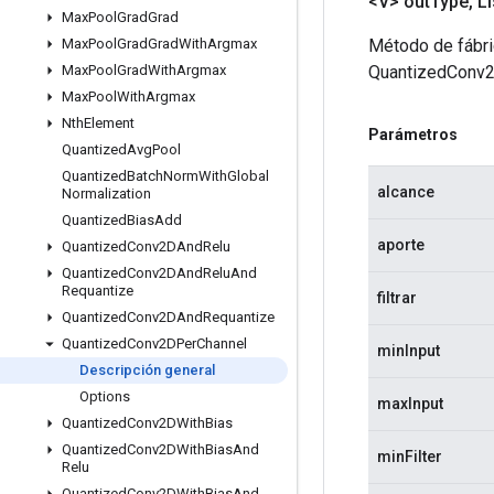
<V> out
Type
,
Li
Max
Pool
Grad
Grad
Método de fábri
Max
Pool
Grad
Grad
With
Argmax
QuantizedConv2
Max
Pool
Grad
With
Argmax
Max
Pool
With
Argmax
Nth
Element
Parámetros
Quantized
Avg
Pool
Quantized
Batch
Norm
With
Global
alcance
Normalization
Quantized
Bias
Add
aporte
Quantized
Conv2DAnd
Relu
Quantized
Conv2DAnd
Relu
And
Requantize
filtrar
Quantized
Conv2DAnd
Requantize
Quantized
Conv2DPer
Channel
minInput
Descripción general
Options
maxInput
Quantized
Conv2DWith
Bias
Quantized
Conv2DWith
Bias
And
minFilter
Relu
Quantized
Conv2DWith
Bias
And