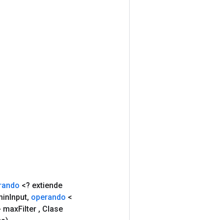
rando
<? extiende
min
Input
,
operando
<
 max
Filter
,
Clase