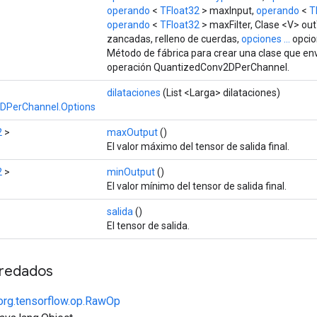
operando
<
TFloat32
> maxInput,
operando
<
T
operando
<
TFloat32
> maxFilter, Clase <V> out
zancadas, relleno de cuerdas,
opciones ...
opcio
Método de fábrica para crear una clase que e
operación QuantizedConv2DPerChannel.
dilataciones
(List <Larga> dilataciones)
DPerChannel.Options
2
>
maxOutput
()
El valor máximo del tensor de salida final.
2
>
minOutput
()
El valor mínimo del tensor de salida final.
salida
()
El tensor de salida.
redados
org.tensorflow.op.RawOp