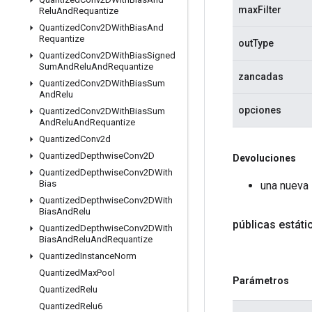
maxFilter
Relu
And
Requantize
Quantized
Conv2DWith
Bias
And
Requantize
outType
Quantized
Conv2DWith
Bias
Signed
Sum
And
Relu
And
Requantize
zancadas
Quantized
Conv2DWith
Bias
Sum
And
Relu
opciones
Quantized
Conv2DWith
Bias
Sum
And
Relu
And
Requantize
Quantized
Conv2d
Quantized
Depthwise
Conv2D
Devoluciones
Quantized
Depthwise
Conv2DWith
Bias
una nueva
Quantized
Depthwise
Conv2DWith
Bias
And
Relu
públicas estát
Quantized
Depthwise
Conv2DWith
Bias
And
Relu
And
Requantize
Quantized
Instance
Norm
Quantized
Max
Pool
Parámetros
Quantized
Relu
Quantized
Relu6