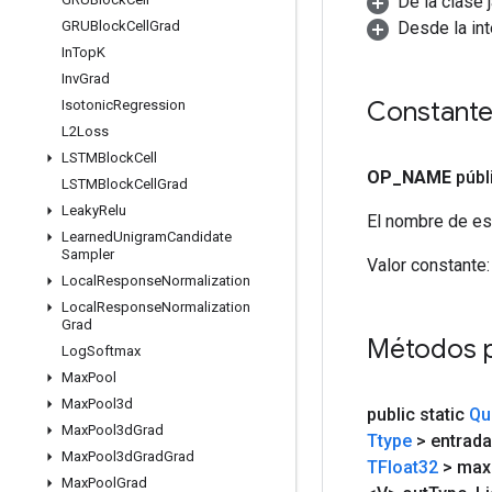
De la clase 
Desde la in
GRUBlock
Cell
Grad
In
Top
K
Inv
Grad
Constant
Isotonic
Regression
L2Loss
LSTMBlock
Cell
OP
_
NAME
públ
LSTMBlock
Cell
Grad
Leaky
Relu
El nombre de es
Learned
Unigram
Candidate
Sampler
Valor constante:
Local
Response
Normalization
Local
Response
Normalization
Grad
Métodos 
Log
Softmax
Max
Pool
Max
Pool3d
public static
Qu
Max
Pool3d
Grad
Ttype
> entrada
Max
Pool3d
Grad
Grad
TFloat32
> max
Max
Pool
Grad