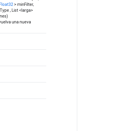
Float32
> minFilter,
Type , List <larga>
nes)
nvuelva una nueva