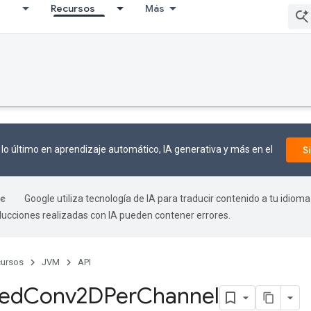
I
Recursos
Más
lo último en aprendizaje automático, IA generativa y más en el
S
Google utiliza tecnología de IA para traducir contenido a tu idioma
aducciones realizadas con IA pueden contener errores.
ursos
JVM
API
zed
Conv2DPer
Channel