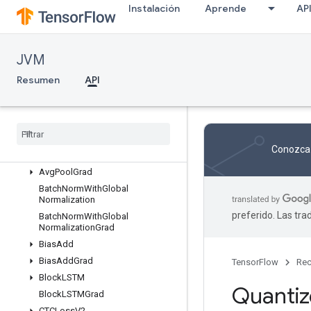
org.tensorflow.op.io
Instalación
Aprende
AP
org.tensorflow.op.linalg
org.tensorflow.op.linalg.sparse
org.tensorflow.op.math
JVM
org.tensorflow.op.math.special
Resumen
API
org.tensorflow.op.nn
Descripción general
Avg
Pool
Avg
Pool3d
Conozca 
Avg
Pool3d
Grad
Avg
Pool
Grad
Batch
Norm
With
Global
Normalization
preferido. Las tr
Batch
Norm
With
Global
Normalization
Grad
Bias
Add
Bias
Add
Grad
TensorFlow
Rec
Block
LSTM
Quanti
Block
LSTMGrad
CTCLoss
V2