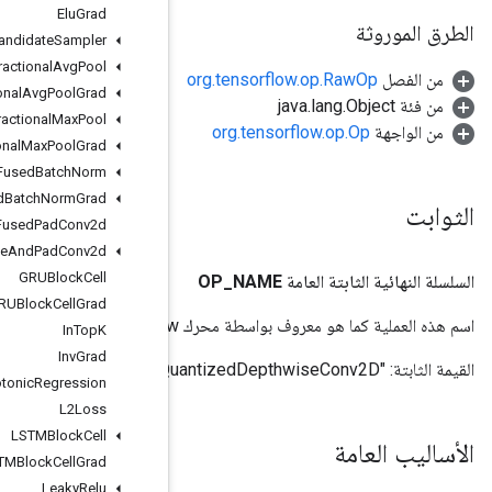
Elu
Grad
Fixed
Unigram
Candidate
Sampler
Fractional
Avg
Pool
Fractional
Avg
Pool
Grad
Fractional
Max
Pool
Fractional
Max
Pool
Grad
Fused
Batch
Norm
Fused
Batch
Norm
Grad
Fused
Pad
Conv2d
Fused
Resize
And
Pad
Conv2d
GRUBlock
Cell
GRUBlock
Cell
Grad
In
Top
K
Inv
Grad
Isotonic
Regression
L2Loss
LSTMBlock
Cell
LSTMBlock
Cell
Grad
Leaky
Relu