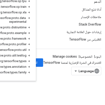
org
.
tensorflow
.
op
.
tpu
org
.
tensorflow
.
op
.
train
org
.
tensorflow
.
op
.
xla
org
.
tensorflow
.
proto
.
data
.
experimental
org
.
tensorflow
.
proto
.
distruntime
org
.
tensorflow
.
proto
.
example
org
.
tensorflow
.
proto
.
framework
org
.
tensorflow
.
proto
.
profiler
org
.
tensorflow
.
proto
.
util
org
.
tensorflow
.
proto
.
util
.
testlog
org
.
tensorflow
.
types
الاشتراك
org
.
tensorflow
.
types
.
annotation
org
.
tensorflow
.
types
.
family