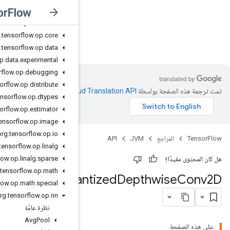
org
.
tensorflow
.
op
.
cluster
org
.
tensorflow
.
op
.
collective
org
.
tensorflow
.
op
.
core
JVM
org
.
tensorflow
.
op
.
data
org
.
tensorflow
.
op
.
data
.
experimental
org
.
tensorflow
.
op
.
debugging
org
.
tensorflow
.
op
.
distribute
Clo‏
.
org
.
tensorflow
.
op
.
dtypes
org
.
tensorflow
.
op
.
estimator
org
.
tensorflow
.
op
.
image
org
.
tensorflow
.
op
.
io
org
.
tensorflow
.
op
.
linalg
org
.
tensorflow
.
op
.
linalg
.
sparse
org
.
tensorflow
.
op
.
math
Qua
org
.
tensorflow
.
op
.
math
.
special
org
.
tensorflow
.
op
.
nn
نظرة عامّة
Avg
Pool