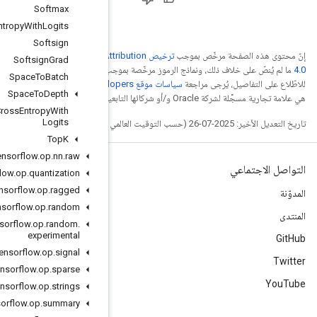
Softmax
Softmax
Cross
Entropy
With
Logits
Softsign
Creative Commons Attribu
Softsign
Grad
جب
ترخيص Apache 2.0‏
.
Space
To
Batch
. إنّ Java
Space
To
Depth
Sparse
Softmax
Cross
Entropy
With
Logits
Top
K
org
.
tensorflow
.
op
.
nn
.
raw
org
.
tensorflow
.
op
.
quantization
org
.
tensorflow
.
op
.
ragged
org
.
tensorflow
.
op
.
random
org
.
tensorflow
.
op
.
random
.
experimental
org
.
tensorflow
.
op
.
signal
org
.
tensorflow
.
op
.
sparse
org
.
tensorflow
.
op
.
strings
org
.
tensorflow
.
op
.
summary