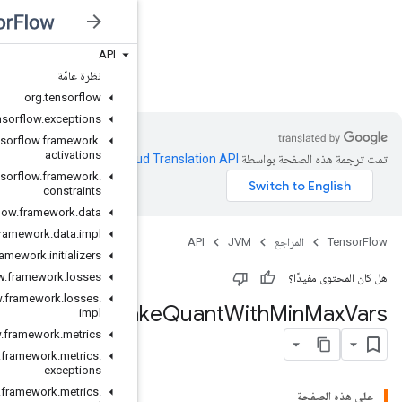
API
JVM
نظرة عامّة
org
.
tensorflow
org
.
tensorflow
.
exceptions
org
.
tensorflow
.
framework
.
activations
Clo‏
.
org
.
tensorflow
.
framework
.
constraints
org
.
tensorflow
.
framework
.
data
org
.
tensorflow
.
framework
.
data
.
impl
org
.
tensorflow
.
framework
.
initializers
org
.
tensorflow
.
framework
.
losses
org
.
tensorflow
.
framework
.
losses
.
Fa
impl
org
.
tensorflow
.
framework
.
metrics
org
.
tensorflow
.
framework
.
metrics
.
exceptions
org
.
tensorflow
.
framework
.
metrics
.