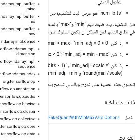
org
.
tensorflow
.
ndarray
.
impl
.
buffer
.
misc
org
.
tensorflow
.
ndarray
.
impl
.
buffer
.
nio
قبل التكميم، يتم ضبط قيم `min` و`max` بالمنطق التالي. يُقترح أن يكون لديك `min <= 0 <= max`. إذا لم يكن `0` موجودًا
org
.
tensorflow
.
ndarray
.
impl
.
buffer
.
متوقع:
raw
org
.
tensorflow
.
ndarray
.
impl
.
dense
org
.
tensorflow
.
ndarray
.
impl
.
dimension
org
.
tensorflow
.
ndarray
.
impl
.
min <= 0 <= max`: `scale = (max - min) / (2^num_bits - *
sequence
org
.
tensorflow
.
ndarray
.
index
org
.
tensorflow
.
op
 "min" و"max".
org
.
tensorflow
.
op
.
annotation
org
.
tensorflow
.
op
.
audio
org
.
tensorflow
.
op
.
bitwise
org
.
tensorflow
.
op
.
cluster
Fake
Quant
With
Min
Max
Vars
السمات الاختيارية لـ
org
.
tensorflow
.
op
.
collective
org
.
tensorflow
.
op
.
core
org
.
tensorflow
.
op
.
data