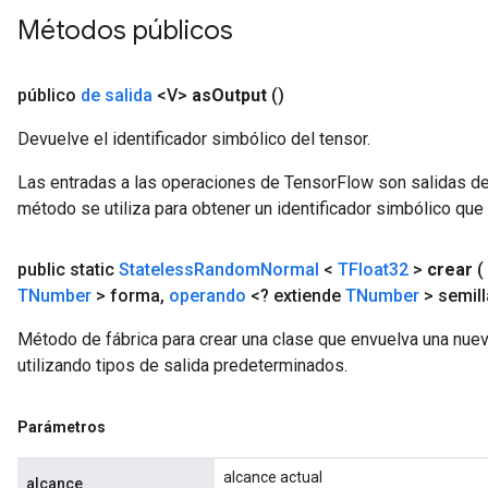
Métodos públicos
público
de salida
<V>
as
Output
()
Devuelve el identificador simbólico del tensor.
Las entradas a las operaciones de TensorFlow son salidas de
método se utiliza para obtener un identificador simbólico que 
public static
Stateless
Random
Normal
<
TFloat32
>
crear
(
TNumber
> forma
,
operando
<? extiende
TNumber
> semill
Método de fábrica para crear una clase que envuelva una n
utilizando tipos de salida predeterminados.
Parámetros
alcance actual
alcance