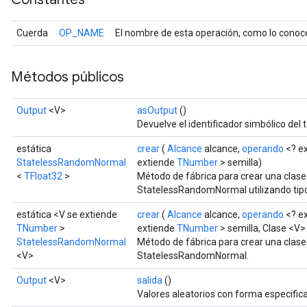
Cuerda
OP_NAME
El nombre de esta operación, como lo conoc
Métodos públicos
Output
<V>
asOutput
()
Devuelve el identificador simbólico del 
estática
crear
(
Alcance
alcance,
operando
<? e
StatelessRandomNormal
extiende
TNumber
> semilla)
<
TFloat32
>
Método de fábrica para crear una clas
StatelessRandomNormal utilizando tipo
estática <V se extiende
crear
(
Alcance
alcance,
operando
<? e
TNumber
>
extiende
TNumber
> semilla, Clase <V>
StatelessRandomNormal
Método de fábrica para crear una clas
<V>
StatelessRandomNormal.
Output
<V>
salida
()
Valores aleatorios con forma especific