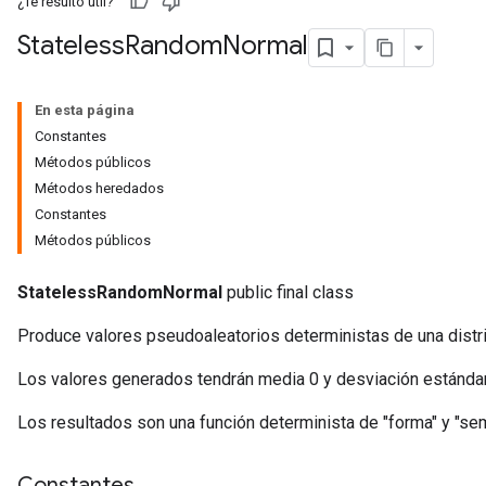
¿Te resultó útil?
Stateless
Random
Normal
En esta página
Constantes
Métodos públicos
Métodos heredados
Constantes
Métodos públicos
StatelessRandomNormal
public final class
r
Produce valores pseudoaleatorios deterministas de una distr
Los valores generados tendrán media 0 y desviación estándar
Los resultados son una función determinista de "forma" y "semi
Constantes