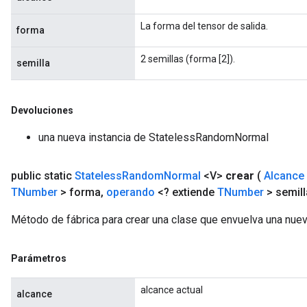
La forma del tensor de salida.
forma
2 semillas (forma [2]).
semilla
Devoluciones
una nueva instancia de StatelessRandomNormal
public static
Stateless
Random
Normal
<V>
crear
(
Alcance
TNumber
> forma
,
operando
<? extiende
TNumber
> semill
Método de fábrica para crear una clase que envuelva una nu
Parámetros
alcance actual
alcance