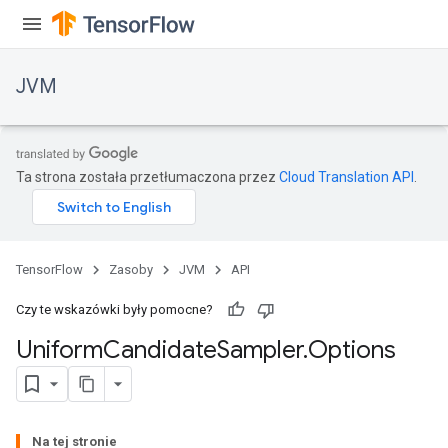
JVM
Ta strona została przetłumaczona przez
Cloud Translation API
.
TensorFlow
Zasoby
JVM
API
Czy te wskazówki były pomocne?
Uniform
Candidate
Sampler
.
Options
Na tej stronie