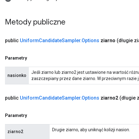
Metody publiczne
public
Uniform
Candidate
Sampler
.
Options
ziarno
(długie z
Parametry
Jeśli ziarno lub ziarno2 jest ustawione na wartość różn
nasionko
zaszczepiany przez dane ziarno. W przeciwnym razie j
public
Uniform
Candidate
Sampler
.
Options
ziarno2
(długie 
Parametry
Drugie ziarno, aby uniknąć kolizji nasion.
ziarno2