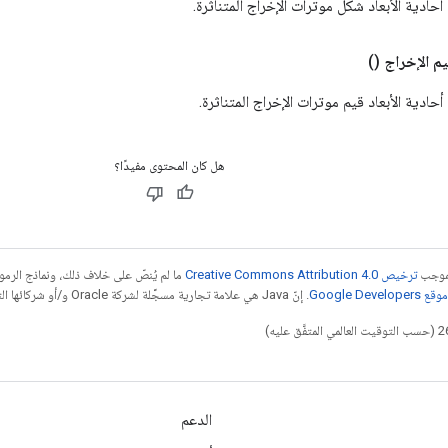
أحادية الأبعاد شكل موترات الإخراج المتناثرة.
م الإخراج
()
حادية الأبعاد قيم موترات الإخراج المتناثرة.
هل كان المحتوى مفيدًا؟
بموجب
ترخيص Creative Commons Attribution 4.0‏
ما لم يُنصّ على خلاف ذلك، ونماذج الر
Google Dev‏
. إنّ Java هي علامة تجارية مسجَّلة لشركة Oracle و/أو شركائها التابعين.
الدعم