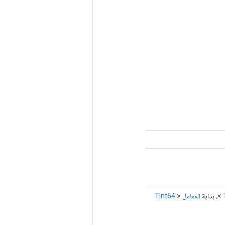
>، بداية
المعامل
<
TInt64