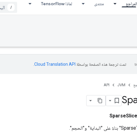
لمراجع
منتدى
لماذا TensorFlow
/
تمت ترجمة هذه الصفحة بواسطة
Cloud Translation API‏
.
جع
JVM
API
Spa
SparseSlic