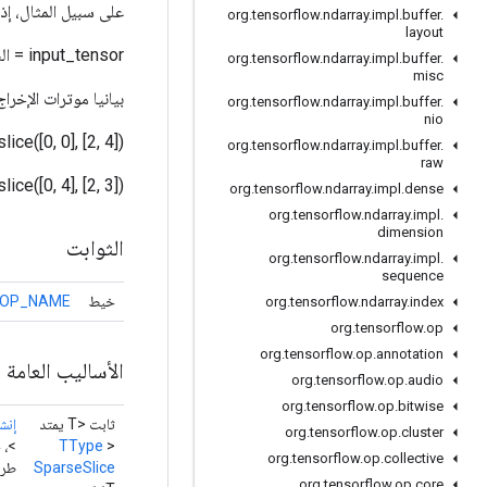
على سبيل المثال، إذا
org
.
tensorflow
.
ndarray
.
impl
.
buffer
.
layout
input_tensor = الشكل = [2، 7] [أد] [قبل الميلاد]
org
.
tensorflow
.
ndarray
.
impl
.
buffer
.
misc
بيانيا موترات الإخرا
org
.
tensorflow
.
ndarray
.
impl
.
buffer
.
nio
Sparse_slice([0, 0], [2, 4]) = الشكل = [2, 
org
.
tensorflow
.
ndarray
.
impl
.
buffer
.
raw
Sparse_slice([0, 4], [2, 3]) = الشكل
org
.
tensorflow
.
ndarray
.
impl
.
dense
org
.
tensorflow
.
ndarray
.
impl
.
dimension
الثوابت
org
.
tensorflow
.
ndarray
.
impl
.
sequence
خيط
OP_NAME
org
.
tensorflow
.
ndarray
.
index
org
.
tensorflow
.
op
org
.
tensorflow
.
op
.
annotation
الأساليب العامة
org
.
tensorflow
.
op
.
audio
org
.
tensorflow
.
op
.
bitwise
ثابت <T يمتد
إنش
org
.
tensorflow
.
op
.
cluster
>
TType
>، 
org
.
tensorflow
.
op
.
collective
SparseSlice
طريقة
org
.
tensorflow
.
op
.
core