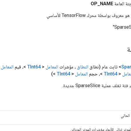
بتة العامة
NAME
_
OP
وف بواسطة محرك TensorFlow الأساسي
مة
Spa
(نطاق
النطاق
، مؤشرات
المعامل
<
TInt64
>، قيم
المعامل
<T 
عامل
<
TInt64
>، حجم
المعامل
<
TInt64
>)
 عملية SparseSlice جديدة.
 الحالي
موتر ثنائي الأبعاد مؤشرات الموتر المتناثر.