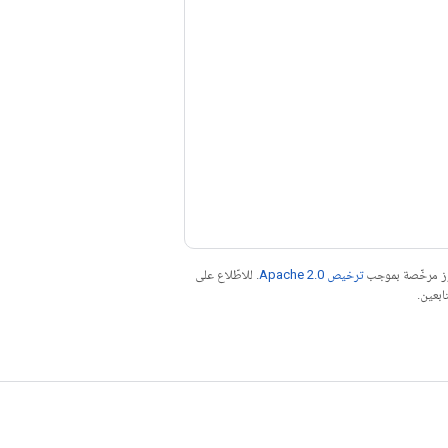
موز مرخّصة بموجب
ترخيص Apache 2.0‏
. للاطّلاع على