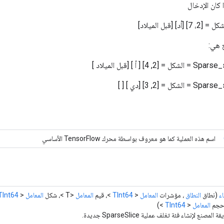
 كان الإدخال
ج هي:
4] [ أ ] [قبل الميلاد ]
 = [2, 3] [دي ] [ ]
اسم هذه العملية كما هو معروف بواسطة محرك TensorFlow الأساسي
اء
(نطاق
النطاق
، مؤشرات
المعامل
<
TInt64
>، قيم
المعامل
<T >، شكل
المعامل
<
TInt64
حجم
المعامل
<
TInt64
>)
 المصنع لإنشاء فئة تغلف عملية SparseSlice جديدة.