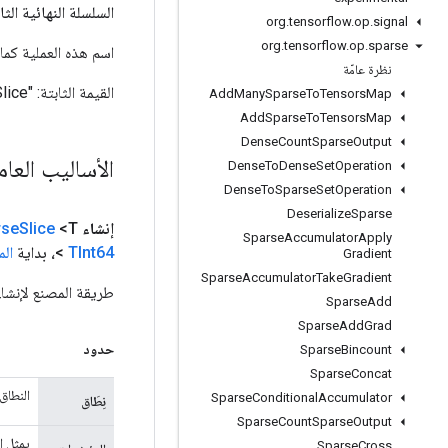
السلسلة النهائية الثا
org
.
tensorflow
.
op
.
signal
org
.
tensorflow
.
op
.
sparse
اسم هذه العملية كما هو معر
نظرة عامّة
القيمة الثابتة:
"SparseSlice"
Add
Many
Sparse
To
Tensors
Map
Add
Sparse
To
Tensors
Map
Dense
Count
Sparse
Output
الأساليب العا
Dense
To
Dense
Set
Operation
Dense
To
Sparse
Set
Operation
Deserialize
Sparse
إنشاء
<T> ثابت عام
Slice
rse
Sparse
Accumulator
Apply
TInt64
>، بداية
الم
Gradient
Sparse
Accumulator
Take
Gradient
طريقة المصنع لإنشاء فئة تغلف
Sparse
Add
Sparse
Add
Grad
حدود
Sparse
Bincount
Sparse
Concat
النطاق
Sparse
Conditional
Accumulator
نِطَاق
Sparse
Count
Sparse
Output
يمثل ال
Sparse
Cross