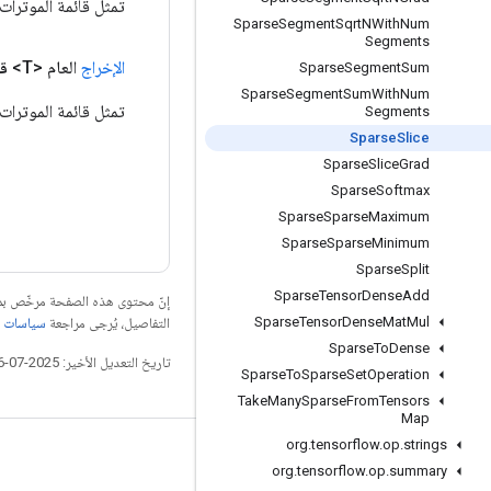
تمثل قائمة الموترات 
Sparse
Segment
Sqrt
NWith
Num
Segments
الإخراج
العام <T>
قي
Sparse
Segment
Sum
Sparse
Segment
Sum
With
Num
تمثل قائمة الموترات أ
Segments
Sparse
Slice
Sparse
Slice
Grad
Sparse
Softmax
Sparse
Sparse
Maximum
Sparse
Sparse
Minimum
Sparse
Split
Sparse
Tensor
Dense
Add
إنّ محتوى هذه الصفحة مرخّص 
Sparse
Tensor
Dense
Mat
Mul
التفاصيل، يُرجى مراجعة
سياسات موقع elopers
Sparse
To
Dense
تاريخ التعديل الأخير: 2025-07-26 (حسب التوقيت العالمي المتفَّق عليه)
Sparse
To
Sparse
Set
Operation
Take
Many
Sparse
From
Tensors
Map
org
.
tensorflow
.
op
.
strings
التواصل الاجتماعي
org
.
tensorflow
.
op
.
summary