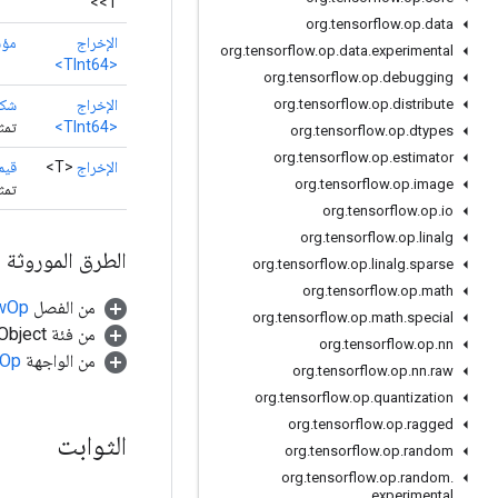
<T>
org
.
tensorflow
.
op
.
data
الإخراج
مؤش
org
.
tensorflow
.
op
.
data
.
experimental
<TInt64>
org
.
tensorflow
.
op
.
debugging
الإخراج
شكل
org
.
tensorflow
.
op
.
distribute
<TInt64>
تمث
org
.
tensorflow
.
op
.
dtypes
org
.
tensorflow
.
op
.
estimator
الإخراج
<T>
قيم
org
.
tensorflow
.
op
.
image
تمثل
org
.
tensorflow
.
op
.
io
org
.
tensorflow
.
op
.
linalg
الطرق الموروثة
org
.
tensorflow
.
op
.
linalg
.
sparse
org
.
tensorflow
.
op
.
math
من الفصل
awOp
org
.
tensorflow
.
op
.
math
.
special
من فئة java.lang.Object
org
.
tensorflow
.
op
.
nn
من الواجهة
.Op
org
.
tensorflow
.
op
.
nn
.
raw
org
.
tensorflow
.
op
.
quantization
org
.
tensorflow
.
op
.
ragged
الثوابت
org
.
tensorflow
.
op
.
random
org
.
tensorflow
.
op
.
random
.
experimental