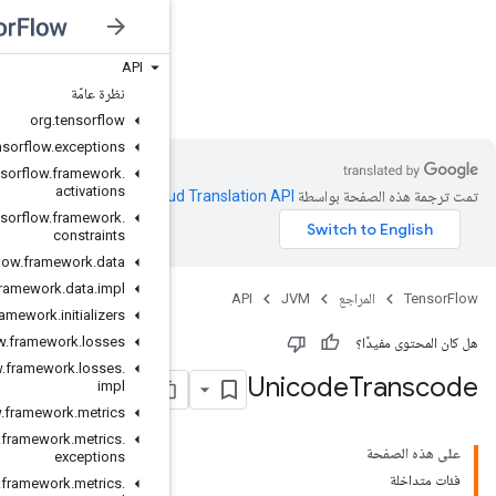
API
JVM
نظرة عامّة
org
.
tensorflow
org
.
tensorflow
.
exceptions
org
.
tensorflow
.
framework
.
activations
Clo‏
.
org
.
tensorflow
.
framework
.
constraints
org
.
tensorflow
.
framework
.
data
org
.
tensorflow
.
framework
.
data
.
impl
org
.
tensorflow
.
framework
.
initializers
org
.
tensorflow
.
framework
.
losses
org
.
tensorflow
.
framework
.
losses
.
impl
org
.
tensorflow
.
framework
.
metrics
org
.
tensorflow
.
framework
.
metrics
.
exceptions
org
.
tensorflow
.
framework
.
metrics
.