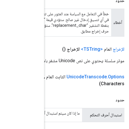
خطأ في التعامل مع السياسة عند العثور على تنسيق غير صالح في الإدخال. ستؤدي قيمة "صارم" إلى ظهور خطأ InvalidArgument
ستبدال" (القيمة الافتراضية) إلى استبدال العملية لأي تنسيق غير صالح في الإدخال
لتشفير "replacement_char". ستؤدي قيمة "تجاهل" إلى تخطي العملية لأي تنسيق غير صالح في الإدخال وعدم إنتاج أي
، استبدالControl
Characters
(استبدال منطقي، Control
replacement_cha". الافتراضي خطأ.