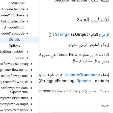
To
Number
Unicode
Decode
Unicode
Decode
With
Offsets
Unicode
Encode
Unicode
Script
Unicode
Transcode
نظرة عامّة
Options
Unsorted
Segment
Join
المدخلات إلى عمليات TensorFlow هي مخرجات عملية TensorFlow أخرى. يتم استخدام هذه الطريقة للحصول على مقبض
Upper
org
.
tensorflow
.
op
.
summary
org
.
tensorflow
.
op
.
tpu
ق
النطاق،
المعامل
<
TString
> الإدخال، String input
Encoding،
org
.
tensorflow
.
op
.
train
org
.
tensorflow
.
op
.
xla
org
.
tensorflow
.
proto
.
data
.
experimental
org
.
tensorflow
.
proto
.
distruntime
org
.
tensorflow
.
proto
.
example
org
.
tensorflow
.
proto
.
framework