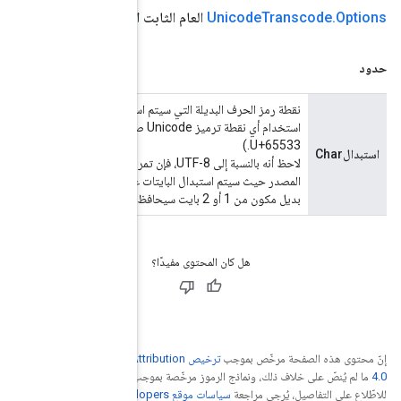
استبدالChar
(استبدال طويلChar)
نقطة رمز الحرف البديلة التي سيتم استخدامها بدلاً من أي تنسيق غير صالح في الإدخال عند `errors='replace'`. يمكن
استخدام أي نقطة ترميز Unicode صالحة. القيمة الافتراضية هي أن حرف استبدال Unicode الافتراضي هو 0xFFFD أو
النسبة إلى UTF-8، فإن تمرير حرف بديل يمكن التعبير عنه ببايت واحد، مثل ' '، سيحافظ على محاذاة السلسلة إلى
المصدر حيث سيتم استبدال البايتات غير الصالحة باستبدال بايت واحد. بالنسبة إلى UTF-16-BE وUTF-16-LE، فإن أي حرف
Creative Commons Attribu
جب
ترخيص Apache 2.0‏
.
. إنّ Java