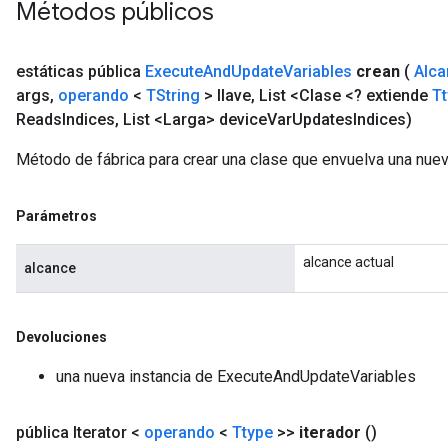
Métodos públicos
estáticas pública
Execute
And
Update
Variables
crean
(
Alca
args
,
operando
<
TString
> llave
,
List <Clase <? extiende
T
Reads
Indices
,
List <Larga> device
Var
Updates
Indices)
Método de fábrica para crear una clase que envuelva una nu
Parámetros
alcance actual
alcance
rs
Devoluciones
ersGradAccumDebug
una nueva instancia de ExecuteAndUpdateVariables
eters
metersGradAccumDebug
ters
pública Iterator <
operando
<
Ttype
>>
iterador
()