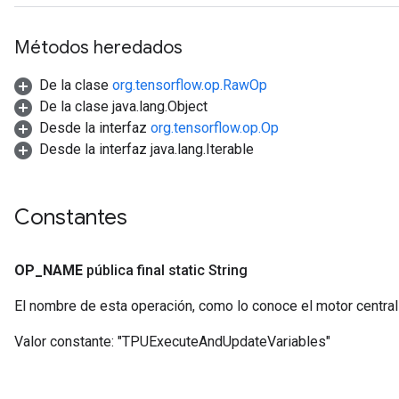
ersGradAccumDebug
rs
Métodos heredados
ersGradAccumDebug
Parameters
De la clase
org.tensorflow.op.RawOp
De la clase java.lang.Object
GradAccumDebug
Desde la interfaz
org.tensorflow.op.Op
Parameters
Desde la interfaz java.lang.Iterable
ters
tersGradAccumDebug
arameters
Constantes
ParametersGradAccumDebug
meters
ametersGradAccumDebug
OP
_
NAME
pública final static String
rs
El nombre de esta operación, como lo conoce el motor centra
ersGradAccumDebug
tDescentParameters
Valor constante:
"TPUExecuteAndUpdateVariables"
ntDescentParametersGradAccumDebug