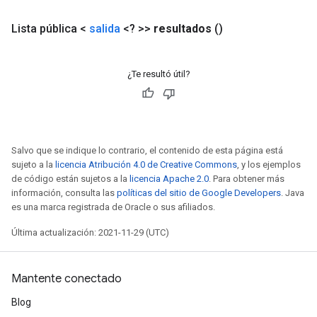
metersGradAccumDebug
ropParameters
Lista pública <
salida
<? >>
resultados
()
s
ersGradAccumDebug
ghtParameters
¿Te resultó útil?
meters
ametersGradAccumDebug
adParameters
radParametersGradAccumDebug
Salvo que se indique lo contrario, el contenido de esta página está
rameters
sujeto a la
licencia Atribución 4.0 de Creative Commons
, y los ejemplos
ParametersGradAccumDebug
de código están sujetos a la
licencia Apache 2.0
. Para obtener más
eters
información, consulta las
políticas del sitio de Google Developers
. Java
metersGradAccumDebug
es una marca registrada de Oracle o sus afiliados.
ientDescentParameters
Última actualización: 2021-11-29 (UTC)
dientDescentParametersGradAccumDebug
Mantente conectado
Blog