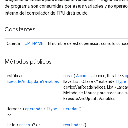
de programa son consumidas por estas variables y no aparece
interno del compilador de TPU distribuido.
Constantes
Batch
Cuerda
OP_NAME
El nombre de esta operación, como lo conoc
atch
Métodos públicos
estáticas
crear
(
Alcance
alcance, Iterable <
o
ExecuteAndUpdateVariables
llave, List <Clase <? extiende
Ttype
>
deviceVarReadsIndices, List <Larga
Método de fábrica para crear una c
ExecuteAndUpdateVariables.
Iterador <
operando
<
Ttype
iterador
()
>>
sGradAccumDebug
rs
Lista <
salida
<? >>
resultados
()