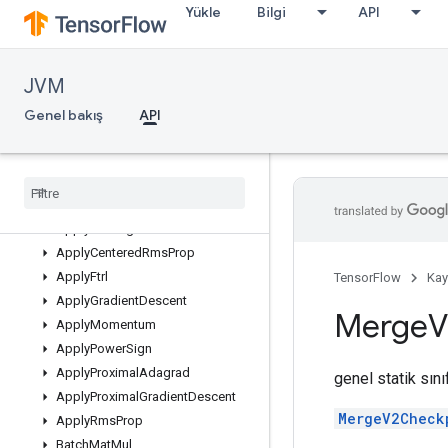
Yükle
Bilgi
API
AccumulatorNumAccumulated
AccumulatorSetGlobalStep
AccumulatorTakeGradient
JVM
ApplyAdaMax
ApplyAdadelta
Genel bakış
API
ApplyAdagrad
Apply
Adagrad
Da
Apply
Adagrad
V2
Apply
Adam
Apply
Add
Sign
Apply
Centered
Rms
Prop
Apply
Ftrl
TensorFlow
Kay
Apply
Gradient
Descent
Merge
V
Apply
Momentum
Apply
Power
Sign
Apply
Proximal
Adagrad
genel statik sın
Apply
Proximal
Gradient
Descent
MergeV2Check
Apply
Rms
Prop
Batch
Mat
Mul