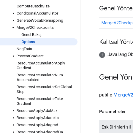
Compute
Batch
Size
Genel Yönte
Conditional
Accumulator
Generate
Vocab
Remapping
MergeV2Checkpo
Merge
V2Checkpoints
Genel Bakış
Kalıtsal Yön
Options
Neg
Train
Java.lang.Ob
Prevent
Gradient
Resource
Accumulator
Apply
Gradient
Genel Yön
Resource
Accumulator
Num
Accumulated
Resource
Accumulator
Set
Global
Step
public
Merge
V2
Resource
Accumulator
Take
Gradient
Resource
Apply
Ada
Max
Parametreler
Resource
Apply
Adadelta
Resource
Apply
Adagrad
EskiDirinleri sil
Resource
Apply
Adagrad
Da