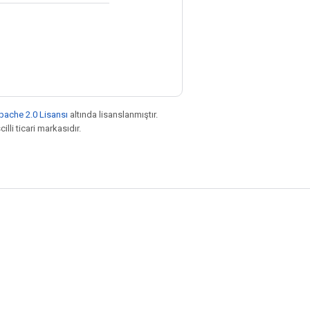
pache 2.0 Lisansı
altında lisanslanmıştır.
illi ticari markasıdır.