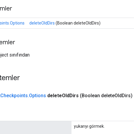
mler
ints.Options
deleteOldDirs
(Boolean deleteOldDirs)
temler
ject sınıfından
temler
Checkpoints
.
Options
delete
Old
Dirs
(Boolean delete
Old
Dirs)
yukarıyı görmek.