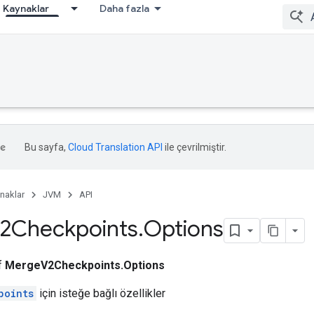
Kaynaklar
Daha fazla
Bu sayfa,
Cloud Translation API
ile çevrilmiştir.
naklar
JVM
API
2Checkpoints
.
Options
ıf
MergeV2Checkpoints.Options
points
için isteğe bağlı özellikler