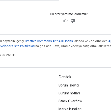
Bu size yardımcı oldu mu?
bu sayfanın içeriği
Creative Commons Atıf 4.0 Lisansı
altında ve kod örnekleri
A
elopers Site Politikaları
'na göz atın. Java, Oracle ve/veya satış ortaklarının tesc
5-07-25 UTC.
Destek
Sorun izleyici
Sürüm notları
Stack Overflow
Marka kuralları