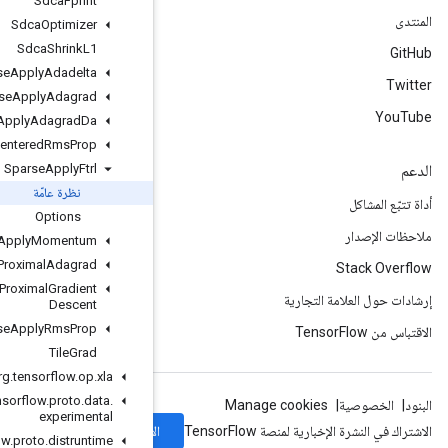
Sdca
Fprint
Sdca
Optimizer
Sdca
Shrink
L1
Sparse
Apply
Adadelta
Sparse
Apply
Adagrad
Sparse
Apply
Adagrad
Da
Sparse
Apply
Centered
Rms
Prop
Sparse
Apply
Ftrl
نظرة عامّة
Options
Sparse
Apply
Momentum
Sparse
Apply
Proximal
Adagrad
Sparse
Apply
Proximal
Gradient
Descent
Sparse
Apply
Rms
Prop
Tile
Grad
org
.
tensorflow
.
op
.
xla
org
.
tensorflow
.
proto
.
data
.
experimental
الاشتراك
org
.
tensorflow
.
proto
.
distruntime