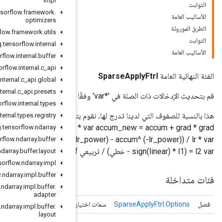
impl
org
.
tensorflow
.
framework
.
optimizers
org
.
tensorflow
.
framework
.
utils
org
.
tensorflow
.
internal
org
.
tensorflow
.
internal
.
buffer
org
.
tensorflow
.
internal
.
c
_
api
org
.
tensorflow
.
internal
.
c
_
api
.
global
org
.
tensorflow
.
internal
.
c
_
api
.
presets
org
.
tensorflow
.
internal
.
types
هذا بالنسبة للصفوف التي لدينا تدرج لها، نقوم بتحديث var وaccum وخطي على النحو التالي: grad_with_shrinkage =
org
.
tensorflow
.
internal
.
types
.
registry
grad + 2 * l2_shrinkage * var accum_new = accum + grad * grad خطي += grad_with_shrinkage -
org
.
tensorflow
.
ndarray
(accum_new^(-lr_power) - accum^ (-lr_power)) / lr * var تربيعي = 1.0 / (accum_new^(lr_power) * lr) + 2 *
org
.
tensorflow
.
ndarray
.
buffer
org
.
tensorflow
.
ndarray
.
buffer
.
layout
org
.
tensorflow
.
ndarray
.
impl
org
.
tensorflow
.
ndarray
.
impl
.
buffer
org
.
tensorflow
.
ndarray
.
impl
.
buffer
.
adapter
Sparse
Apply
Ftrl
ية لـ
org
.
tensorflow
.
ndarray
.
impl
.
buffer
.
layout