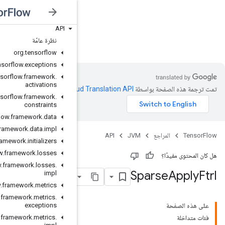
API
نظرة عامّة
JVM
org
.
tensorflow
org
.
tensorflow
.
exceptions
org
.
tensorflow
.
framework
.
activations
Clo‏
.
org
.
tensorflow
.
framework
.
constraints
org
.
tensorflow
.
framework
.
data
org
.
tensorflow
.
framework
.
data
.
impl
org
.
tensorflow
.
framework
.
initializers
org
.
tensorflow
.
framework
.
losses
org
.
tensorflow
.
framework
.
losses
.
impl
org
.
tensorflow
.
framework
.
metrics
org
.
tensorflow
.
framework
.
metrics
.
exceptions
org
.
tensorflow
.
framework
.
metrics
.