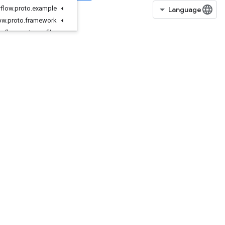
org
.
tensorflow
.
proto
.
example
org
.
tensorflow
.
proto
.
framework
org
.
tensorflow
.
proto
.
profiler
org
.
tensorflow
.
proto
.
util
org
.
tensorflow
.
proto
.
util
.
testlog
org
.
tensorflow
.
types
org
.
tensorflow
.
types
.
annotation
org
.
tensorflow
.
types
.
family