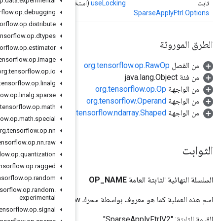
org
.
tensorflow
.
op
.
data
.
experimental
خدام منطقي منطقي)
org
.
tensorflow
.
op
.
debugging
org
.
tensorflow
.
op
.
distribute
org
.
tensorflow
.
op
.
dtypes
org
.
tensorflow
.
op
.
estimator
org
.
tensorflow
.
op
.
image
org
.
tensorflow
.
op
.
io
org
.
tensorflow
.
op
.
linalg
org
.
tensorflow
.
op
.
linalg
.
sparse
org
.
tensorflow
.
op
.
math
org.
org
.
tensorflow
.
op
.
math
.
special
org
.
tensorflow
.
op
.
nn
org
.
tensorflow
.
op
.
nn
.
raw
org
.
tensorflow
.
op
.
quantization
org
.
tensorflow
.
op
.
ragged
org
.
tensorflow
.
op
.
random
org
.
tensorflow
.
op
.
random
.
experimental
org
.
tensorflow
.
op
.
signal