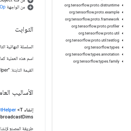
org
.
tensorflow
.
proto
.
distruntime
من الواجهة
.Op
org
.
tensorflow
.
proto
.
example
org
.
tensorflow
.
proto
.
framework
org
.
tensorflow
.
proto
.
profiler
الثوابت
org
.
tensorflow
.
proto
.
util
org
.
tensorflow
.
proto
.
util
.
testlog
السلسلة النهائية الثا
org
.
tensorflow
.
types
org
.
tensorflow
.
types
.
annotation
اسم هذه العملية كما هو معر
org
.
tensorflow
.
types
.
family
القيمة الثابتة:
"XlaBroadcastHelper"
الأساليب العا
إنشاء
<T> الثابت العام
Helper
t
broadcast
Dims)
طريقة المصنع لإنشاء فئة تغلف ع