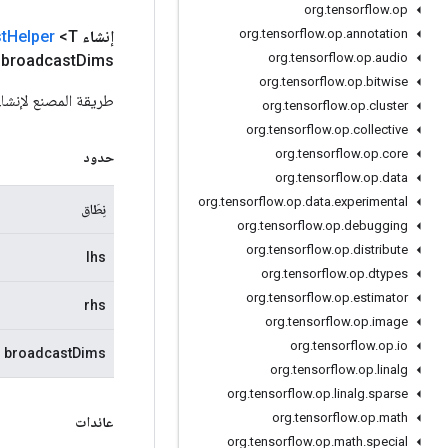
org
.
tensorflow
.
op
org
.
tensorflow
.
op
.
annotation
إنشاء
<T> الثابت العام
Helper
t
org
.
tensorflow
.
op
.
audio
broadcast
Dims)
org
.
tensorflow
.
op
.
bitwise
طريقة المصنع لإنشاء فئة تغلف ع
org
.
tensorflow
.
op
.
cluster
org
.
tensorflow
.
op
.
collective
org
.
tensorflow
.
op
.
core
حدود
org
.
tensorflow
.
op
.
data
org
.
tensorflow
.
op
.
data
.
experimental
نِطَاق
org
.
tensorflow
.
op
.
debugging
org
.
tensorflow
.
op
.
distribute
lhs
org
.
tensorflow
.
op
.
dtypes
org
.
tensorflow
.
op
.
estimator
rhs
org
.
tensorflow
.
op
.
image
org
.
tensorflow
.
op
.
io
broadcastDims
org
.
tensorflow
.
op
.
linalg
org
.
tensorflow
.
op
.
linalg
.
sparse
org
.
tensorflow
.
op
.
math
عائدات
org
.
tensorflow
.
op
.
math
.
special