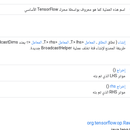
اسم هذه العملية كما هو معروف بواسطة محرك TensorFlow الأساسي
إنشاء
( نطاق
النطاق
،
المعامل
<T> lhs،
المعامل
<T> rhs،
المعامل
<؟ يمتد
castDims)
طريقة المصنع لإنشاء فئة تغلف عملية BroadcastHelper جديدة.
إخراج
()
موتر LHS الذي تم بثه
إخراج rhs
()
موتر RHS الذي تم بثه
org.tensorflow.op.R