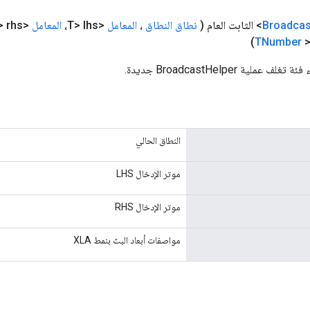
Broadcas
(
نطاق النطاق
،
المعامل
<T> lhs،
المعامل
<T> rhs،
TNumber
>
ملية BroadcastHelper جديدة.
النطاق الحالي
موتر الإدخال LHS
موتر الإدخال RHS
مواصفات أبعاد البث بنمط XLA