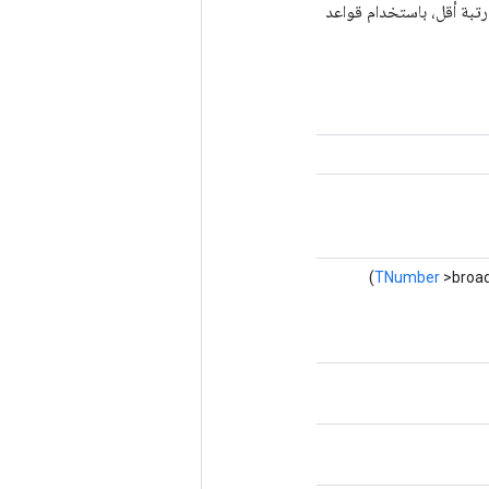
rh` إلى نفس الترتيب، عن طريق إضافة أبعاد الحجم 1 إلى أي من `lhs` و`rhs` له رتبة أقل، باستخدام قواعد
TNumber
>broad