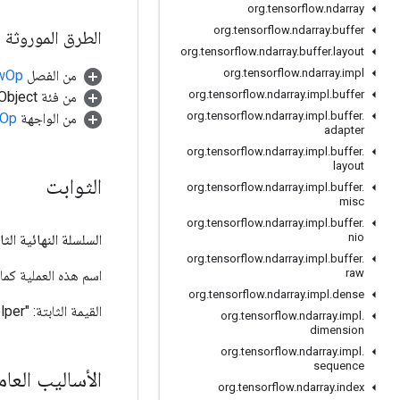
org
.
tensorflow
.
ndarray
org
.
tensorflow
.
ndarray
.
buffer
الطرق الموروثة
org
.
tensorflow
.
ndarray
.
buffer
.
layout
org
.
tensorflow
.
ndarray
.
impl
من الفصل
awOp
org
.
tensorflow
.
ndarray
.
impl
.
buffer
من فئة java.lang.Object
org
.
tensorflow
.
ndarray
.
impl
.
buffer
.
من الواجهة
.Op
adapter
org
.
tensorflow
.
ndarray
.
impl
.
buffer
.
layout
الثوابت
org
.
tensorflow
.
ndarray
.
impl
.
buffer
.
misc
org
.
tensorflow
.
ndarray
.
impl
.
buffer
.
nio
السلسلة النهائية الثا
org
.
tensorflow
.
ndarray
.
impl
.
buffer
.
raw
اسم هذه العملية كما هو معر
org
.
tensorflow
.
ndarray
.
impl
.
dense
القيمة الثابتة:
"XlaBroadcastHelper"
org
.
tensorflow
.
ndarray
.
impl
.
dimension
org
.
tensorflow
.
ndarray
.
impl
.
sequence
الأساليب العا
org
.
tensorflow
.
ndarray
.
index