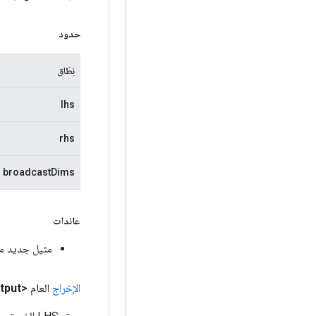
حدود
نِطَاق
lhs
rhs
broadcastDims
عائدات
مثيل جديد من dcastHelper
الإخراج
العام <T>
tput