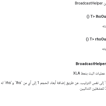
Broa
()
lhs
Ou
()
rhs
Ou
BroadcastHelpe
ليات البث بنمط XLA
يتم بث `lhs` و`s