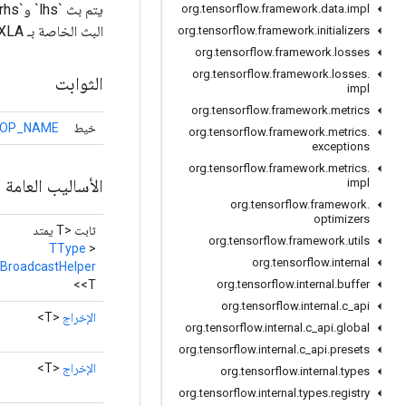
org
.
tensorflow
.
framework
.
data
.
impl
البث الخاصة بـ XLA للمشغلين الثنائيين.
org
.
tensorflow
.
framework
.
initializers
org
.
tensorflow
.
framework
.
losses
org
.
tensorflow
.
framework
.
losses
.
الثوابت
impl
org
.
tensorflow
.
framework
.
metrics
خيط
OP_NAME
org
.
tensorflow
.
framework
.
metrics
.
exceptions
org
.
tensorflow
.
framework
.
metrics
.
الأساليب العامة
impl
org
.
tensorflow
.
framework
.
optimizers
ثابت <T يمتد
org
.
tensorflow
.
framework
.
utils
TType
>
org
.
tensorflow
.
internal
BroadcastHelper
<T>
org
.
tensorflow
.
internal
.
buffer
org
.
tensorflow
.
internal
.
c
_
api
الإخراج
<T>
org
.
tensorflow
.
internal
.
c
_
api
.
global
org
.
tensorflow
.
internal
.
c
_
api
.
presets
الإخراج
<T>
org
.
tensorflow
.
internal
.
types
org
.
tensorflow
.
internal
.
types
.
registry