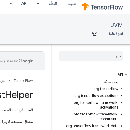
تثبيت
التعلُّم
API
ا
JVM
نظرة عامة
API
API
TensorFlow
المرا
نظرة عامّة
org
.
tensorflow
st
Helper
org
.
tensorflow
.
exceptions
org
.
tensorflow
.
framework
.
activations
الفئة النهائية العامة
r
org
.
tensorflow
.
framework
.
constraints
مشغل مساعد لإجراء عم
org
.
tensorflow
.
framework
.
data