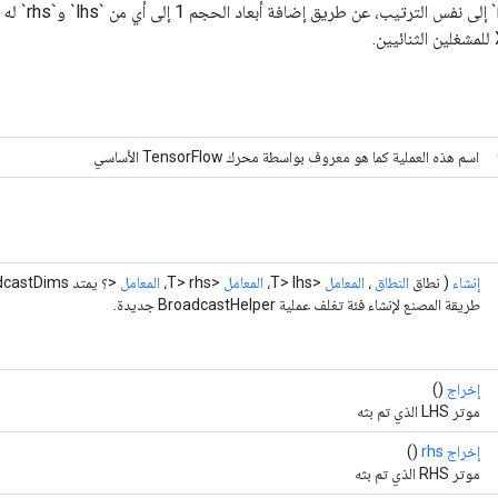
يتم بث `lhs` و`s
اسم هذه العملية كما هو معروف بواسطة محرك TensorFlow الأساسي
إنشاء
( نطاق
النطاق
،
المعامل
<T> lhs،
المعامل
<T> rhs،
المعامل
<؟ يمتد
castDims)
طريقة المصنع لإنشاء فئة تغلف عملية BroadcastHelper جديدة.
إخراج
()
موتر LHS الذي تم بثه
إخراج rhs
()
موتر RHS الذي تم بثه