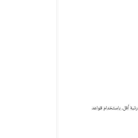
rh` إلى نفس الترتيب، عن طريق إضافة أبعاد الحجم 1 إلى أي من `lhs` و`rhs` له رتبة أقل، باستخدام قواعد