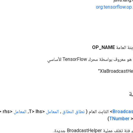
org.tensorflow.op
بتة العامة
NAME
_
OP
وف بواسطة محرك TensorFlow الأساسي
مة
Broadcas
(
نطاق النطاق
،
المعامل
<T> lhs،
المعامل
<T> rhs،
TNumber
>
ملية BroadcastHelper جديدة.