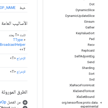
Dot
خيط
OP_NAME
Dynamic
Slice
Dynamic
Update
Slice
Einsum
الأساليب العامة
Gather
Key
Value
Sort
ثابت <T يمتد
Pad
TType
>
BroadcastHelper
Recv
<T>
Replica
Id
Self
Adjoint
Eig
الإخراج
<T>
Send
Sharding
الإخراج
<T>
Sort
Svd
Xla
Recv
From
Host
الطرق الموروثة
Xla
Send
To
Host
Xla
Set
Bound
من الفصل
awOp
org
.
tensorflow
.
proto
.
data
.
experimental
من فئة java.lang.Object