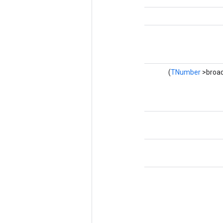
TNumber
>broad