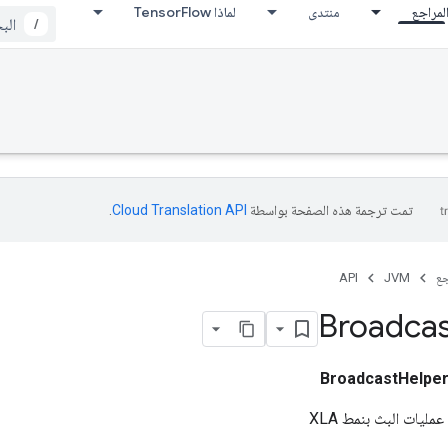
لمراجع
منتدى
لماذا TensorFlow
/
تمت ترجمة هذه الصفحة بواسطة
Cloud Translation API‏
.
جع
JVM
API
Broadca
BroadcastHelpe
ليات البث بنمط XLA