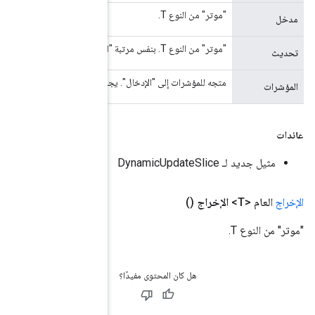
ب أن يكون الطول مساويًا لرتبة "الإدخال".