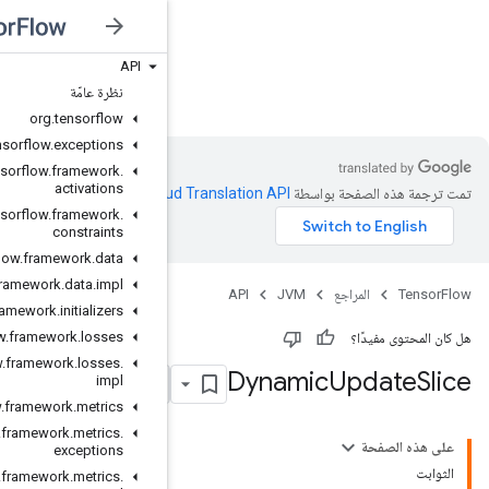
API
JVM
نظرة عامّة
org
.
tensorflow
org
.
tensorflow
.
exceptions
org
.
tensorflow
.
framework
.
activations
Clo‏
.
org
.
tensorflow
.
framework
.
constraints
org
.
tensorflow
.
framework
.
data
org
.
tensorflow
.
framework
.
data
.
impl
org
.
tensorflow
.
framework
.
initializers
org
.
tensorflow
.
framework
.
losses
org
.
tensorflow
.
framework
.
losses
.
impl
org
.
tensorflow
.
framework
.
metrics
org
.
tensorflow
.
framework
.
metrics
.
exceptions
org
.
tensorflow
.
framework
.
metrics
.