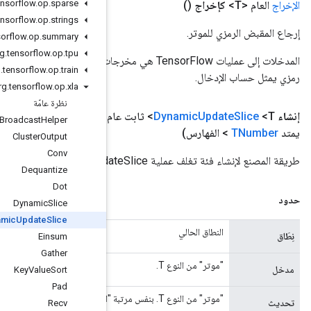
org
.
tensorflow
.
op
.
sparse
org
.
tensorflow
.
op
.
strings
org
.
tensorflow
.
op
.
summary
org
.
tensorflow
.
op
.
tpu
المدخلات إلى عمليات TensorFlow هي مخرجات عملية TensorFlow أخرى. يتم استخدام هذه الطريقة للحصول على مقبض
org
.
tensorflow
.
op
.
train
org
.
tensorflow
.
op
.
xla
نظرة عامّة
(نطاق
النطاق
، وإدخال
المعامل
<T>، وتحديث
المعامل
<T>،
والمعامل
<؟
Broadcast
Helper
Cluster
Output
Conv
Dequantize
Dot
Dynamic
Slice
Dynamic
Update
Slice
Einsum
Gather
Key
Value
Sort
Pad
Recv