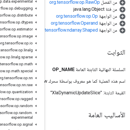
org
.
tensorflow
.
op
.
data
.
experimental
org
.
tensorflow
.
op
.
debugging
org
.
tensorflow
.
op
.
distribute
org
.
tensorflow
.
op
.
dtypes
org
.
tensorflow
.
op
.
estimator
org.
org
.
tensorflow
.
op
.
image
org
.
tensorflow
.
op
.
io
org
.
tensorflow
.
op
.
linalg
org
.
tensorflow
.
op
.
linalg
.
sparse
org
.
tensorflow
.
op
.
math
org
.
tensorflow
.
op
.
math
.
special
org
.
tensorflow
.
op
.
nn
org
.
tensorflow
.
op
.
nn
.
raw
org
.
tensorflow
.
op
.
quantization
org
.
tensorflow
.
op
.
ragged
org
.
tensorflow
.
op
.
random
org
.
tensorflow
.
op
.
random
.
experimental
org
.
tensorflow
.
op
.
signal