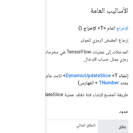
المدخلات إلى عمليات TensorFlow هي مخرجات عملية TensorFlow أخرى. يتم استخدام هذه الطريقة للحصول على مقبض
(نطاق
النطاق
، وإدخال
المعامل
<T>، وتحديث
المعامل
<T>،
والمعامل
<؟