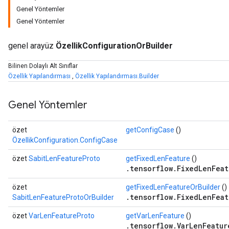
Genel Yöntemler
Genel Yöntemler
genel arayüz
ÖzellikConfigurationOrBuilder
Bilinen Dolaylı Alt Sınıflar
r
Özellik Yapılandırması
,
Özellik Yapılandırması.Builder
Genel Yöntemler
özet
getConfigCase
()
ÖzellikConfiguration.ConfigCase
özet
SabitLenFeatureProto
getFixedLenFeature
()
.tensorflow.FixedLenFeat
özet
getFixedLenFeatureOrBuilder
()
.tensorflow.FixedLenFeat
SabitLenFeatureProtoOrBuilder
özet
VarLenFeatureProto
getVarLenFeature
()
.tensorflow.VarLenFeatur