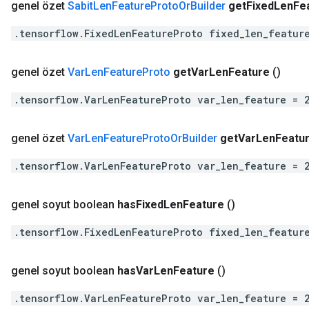
genel özet
Sabit
Len
Feature
Proto
Or
Builder
get
Fixed
Len
Fe
.tensorflow.FixedLenFeatureProto fixed_len_featur
genel özet
Var
Len
Feature
Proto
get
Var
Len
Feature
()
.tensorflow.VarLenFeatureProto var_len_feature = 
genel özet
Var
Len
Feature
Proto
Or
Builder
get
Var
Len
Featu
.tensorflow.VarLenFeatureProto var_len_feature = 
genel soyut boolean
has
Fixed
Len
Feature
()
.tensorflow.FixedLenFeatureProto fixed_len_featur
genel soyut boolean
has
Var
Len
Feature
()
.tensorflow.VarLenFeatureProto var_len_feature = 