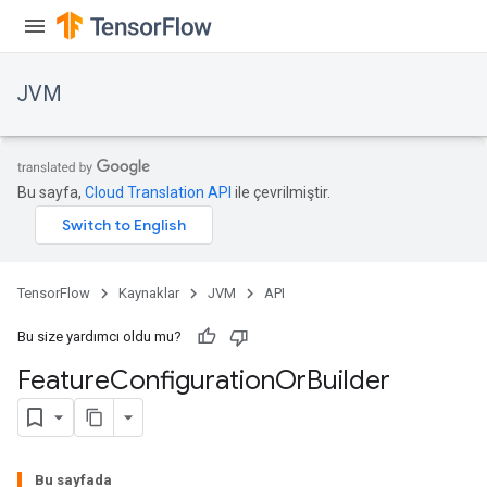
JVM
Bu sayfa,
Cloud Translation API
ile çevrilmiştir.
ions
TensorFlow
Kaynaklar
JVM
API
Bu size yardımcı oldu mu?
Feature
Configuration
Or
Builder
Bu sayfada