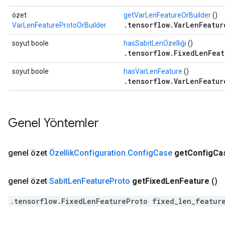
özet
getVarLenFeatureOrBuilder
()
.tensorflow.VarLenFeatur
VarLenFeatureProtoOrBuilder
soyut boole
hasSabitLenÖzelliği
()
.tensorflow.FixedLenFeat
soyut boole
hasVarLenFeature
()
.tensorflow.VarLenFeatur
Genel Yöntemler
genel özet
Özellik
Configuration
.
Config
Case
get
Config
Ca
genel özet
Sabit
Len
Feature
Proto
get
Fixed
Len
Feature
()
.tensorflow.FixedLenFeatureProto fixed_len_featur